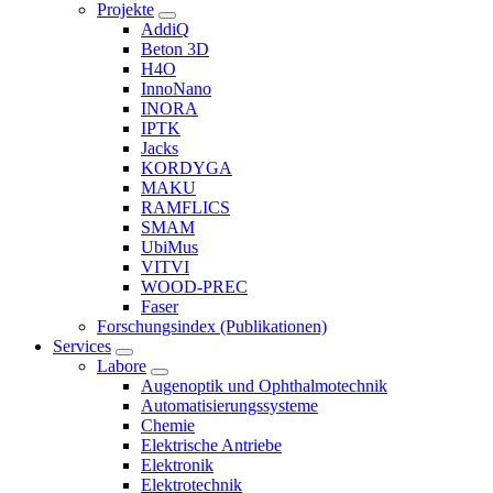
Projekte
AddiQ
Beton 3D
H4O
InnoNano
INORA
IPTK
Jacks
KORDYGA
MAKU
RAMFLICS
SMAM
UbiMus
VITVI
WOOD-PREC
Faser
Forschungsindex (Publikationen)
Services
Labore
Augenoptik und Ophthalmotechnik
Automatisierungssysteme
Chemie
Elektrische Antriebe
Elektronik
Elektrotechnik