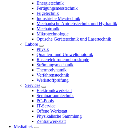
Energietechnik
Fertigungsmesstechnik
Fügetechnik
Industrielle Messtechnik
Mechanische Antriebstechnik und Hydraulik
Mechatronik
Mikrotechnologie
Optische Gerätetechnik und Lasertechnik
Labore
Physik
Quanten- und Umweltphotonik
Rasterelektronenmikroskopie
Strömungsmechanik
Thermodynamik
Verfahrenstechnik
Werkstoffprüfung
Services
Elektronikwerkstatt
Seminarraumtechnik
PC-Pools
IT-Service
Offene Werkstatt
Physikalische Sammlung
Zentralwerkstatt
Mediathek