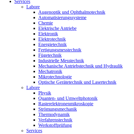
Services
Labore
Augenoptik und Ophthalmotechnik
Automatisierungssysteme
Chemie
Elektrische Antriebe
Elektronik
Elektrotechnik
Energietechnik
Fertigungsmesstechnik
Fügetechnik
Industrielle Messtechnik
Mechanische Antriebstechnik und Hydraulik
Mechatronik
Mikrotechnologie
Optische Gerätetechnik und Lasertechnik
Labore
Physik
Quanten- und Umweltphotonik
Rasterelektronenmikroskopie
Strömungsmechanik
Thermodynamik
Verfahrenstechnik
Werkstoffprüfung
Services