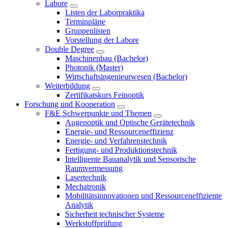
Labore
Listen der Laborpraktika
Terminpläne
Gruppenlisten
Vorstellung der Labore
Double Degree
Maschinenbau (Bachelor)
Photonik (Master)
Wirtschaftsingenieurwesen (Bachelor)
Weiterbildung
Zertifikatskurs Feinoptik
Forschung und Kooperation
F&E Schwerpunkte und Themen
Augenoptik und Optische Gerätetechnik
Energie- und Ressourceneffizienz
Energie- und Verfahrenstechnik
Fertigung- und Produktionstechnik
Intelligente Bauanalytik und Sensorische
Raumvermessung
Lasertechnik
Mechatronik
Mobilitätsinnovationen und Ressourceneffiziente
Analytik
Sicherheit technischer Systeme
Werkstoffprüfung