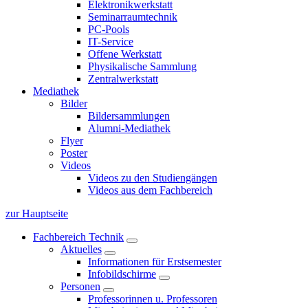
Elektronikwerkstatt
Seminarraumtechnik
PC-Pools
IT-Service
Offene Werkstatt
Physikalische Sammlung
Zentralwerkstatt
Mediathek
Bilder
Bildersammlungen
Alumni-Mediathek
Flyer
Poster
Videos
Videos zu den Studiengängen
Videos aus dem Fachbereich
zur Hauptseite
Fachbereich Technik
Aktuelles
Informationen für Erstsemester
Infobildschirme
Personen
Professorinnen u. Professoren