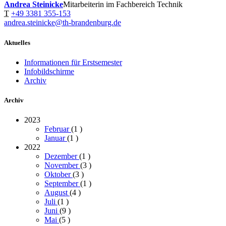
Andrea Steinicke
Mitarbeiterin im Fachbereich Technik
T
+49 3381 355-153
andrea.steinicke@th-brandenburg.de
Aktuelles
Informationen für Erstsemester
Infobildschirme
Archiv
Archiv
2023
Februar
(1
)
Januar
(1
)
2022
Dezember
(1
)
November
(3
)
Oktober
(3
)
September
(1
)
August
(4
)
Juli
(1
)
Juni
(9
)
Mai
(5
)