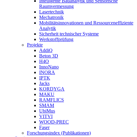
Intelligente Bauanalytik und Sensorische
Raumvermessung
Lasertechnik
Mechatronik
Mobilitätsinnovationen und Ressourceneffiziente
Analytik
Sicherheit technischer Systeme
Werkstoffprüfung
Projekte
AddiQ
Beton 3D
H4O
InnoNano
INORA
IPTK
Jacks
KORDYGA
MAKU
RAMFLICS
SMAM
UbiMus
VITVI
WOOD-PREC
Faser
Forschungsindex (Publikationen)