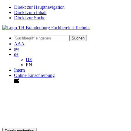
Direkt zur Hauptnavigation
Direkt zum Inhalt
Direkt zur Suche
Suchen
A
A
A
sw
de
DE
EN
Intern
Online-Einschreibung
Toggle navigation