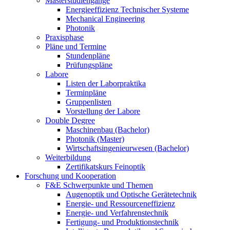
Masterstudiengänge
Energieeffizienz Technischer Systeme
Mechanical Engineering
Photonik
Praxisphase
Pläne und Termine
Stundenpläne
Prüfungspläne
Labore
Listen der Laborpraktika
Terminpläne
Gruppenlisten
Vorstellung der Labore
Double Degree
Maschinenbau (Bachelor)
Photonik (Master)
Wirtschaftsingenieurwesen (Bachelor)
Weiterbildung
Zertifikatskurs Feinoptik
Forschung und Kooperation
F&E Schwerpunkte und Themen
Augenoptik und Optische Gerätetechnik
Energie- und Ressourceneffizienz
Energie- und Verfahrenstechnik
Fertigung- und Produktionstechnik