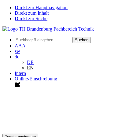
Direkt zur Hauptnavigation
Direkt zum Inhalt
Direkt zur Suche
Suchen
A
A
A
sw
de
DE
EN
Intern
Online-Einschreibung
Toggle navigation