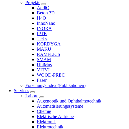
Projekte
AddiQ
Beton 3D
H4O
InnoNano
INORA
IPTK
Jacks
KORDYGA
MAKU
RAMFLICS
SMAM
UbiMus
VITVI
WOOD-PREC
Faser
Forschungsindex (Publikationen)
Services
Labore
Augenoptik und Ophthalmotechnik
Automatisierungssysteme
Chemie
Elektrische Antriebe
Elektronik
Elektrotechnik