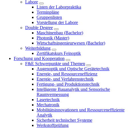
Labore
Listen der Laborpraktika
Terminpläne
Gruppenlisten
Vorstellung der Labore
Double Degree
Maschinenbau (Bachelor)
Photonik (Master)
Wirtschaftsingenieurwesen (Bachelor)
Weiterbildung
Zertifikatskurs Feinoptik
Forschung und Kooperation
F&E Schwerpunkte und Themen
Augenoptik und Optische Gerätetechnik
Energie- und Ressourceneffizienz
Energie- und Verfahrenstechnik
Fertigung- und Produktionstechnik
Intelligente Bauanalytik und Sensorische
Raumvermessung
Lasertechnik
Mechatronik
Mobilitätsinnovationen und Ressourceneffiziente
Analytik
Sicherheit technischer Systeme
Werkstoffprüfung