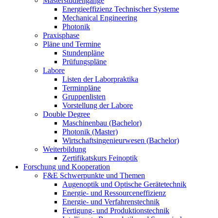
Masterstudiengänge
Energieeffizienz Technischer Systeme
Mechanical Engineering
Photonik
Praxisphase
Pläne und Termine
Stundenpläne
Prüfungspläne
Labore
Listen der Laborpraktika
Terminpläne
Gruppenlisten
Vorstellung der Labore
Double Degree
Maschinenbau (Bachelor)
Photonik (Master)
Wirtschaftsingenieurwesen (Bachelor)
Weiterbildung
Zertifikatskurs Feinoptik
Forschung und Kooperation
F&E Schwerpunkte und Themen
Augenoptik und Optische Gerätetechnik
Energie- und Ressourceneffizienz
Energie- und Verfahrenstechnik
Fertigung- und Produktionstechnik