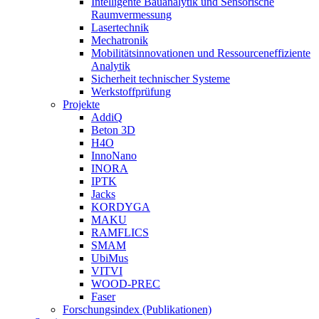
Intelligente Bauanalytik und Sensorische
Raumvermessung
Lasertechnik
Mechatronik
Mobilitätsinnovationen und Ressourceneffiziente
Analytik
Sicherheit technischer Systeme
Werkstoffprüfung
Projekte
AddiQ
Beton 3D
H4O
InnoNano
INORA
IPTK
Jacks
KORDYGA
MAKU
RAMFLICS
SMAM
UbiMus
VITVI
WOOD-PREC
Faser
Forschungsindex (Publikationen)