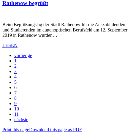
Rathenow begrüßt
Beim Begrüßungstag der Stadt Rathenow für die Auszubildenden
und Studierenden im augenoptischen Berufsfeld am 12. September
2019 in Rathenow wurden…
LESEN
vorherige
1
2
3
4
5
6
7
8
9
10
11
nächste
Print this page
Download this page as PDF