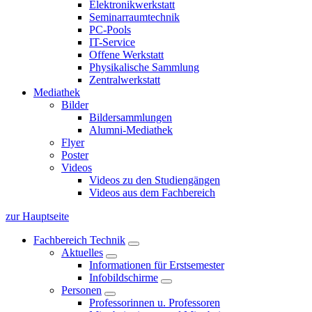
Elektronikwerkstatt
Seminarraumtechnik
PC-Pools
IT-Service
Offene Werkstatt
Physikalische Sammlung
Zentralwerkstatt
Mediathek
Bilder
Bildersammlungen
Alumni-Mediathek
Flyer
Poster
Videos
Videos zu den Studiengängen
Videos aus dem Fachbereich
zur Hauptseite
Fachbereich Technik
Aktuelles
Informationen für Erstsemester
Infobildschirme
Personen
Professorinnen u. Professoren