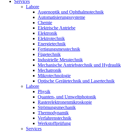
Services
Labore
Augenoptik und Ophthalmotechnik
Automatisierungssysteme
Chemie
Elektrische Antriebe
Elektronik
Elektrotechnik
Energietechnik
Fertigungsmesstechnik
Fügetechnik
Industrielle Messtechnik
Mechanische Antriebstechnik und Hydraulik
Mechatronik
Mikrotechnologie
Optische Gerätetechnik und Lasertechnik
Labore
Physik
Quanten- und Umweltphotonik
Rasterelektronenmikroskopie
Strömungsmechanik
Thermodynamik
Verfahrenstechnik
Werkstoffprüfung
Services