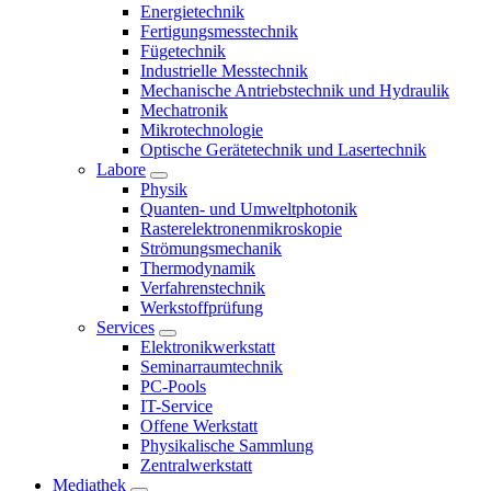
Energietechnik
Fertigungsmesstechnik
Fügetechnik
Industrielle Messtechnik
Mechanische Antriebstechnik und Hydraulik
Mechatronik
Mikrotechnologie
Optische Gerätetechnik und Lasertechnik
Labore
Physik
Quanten- und Umweltphotonik
Rasterelektronenmikroskopie
Strömungsmechanik
Thermodynamik
Verfahrenstechnik
Werkstoffprüfung
Services
Elektronikwerkstatt
Seminarraumtechnik
PC-Pools
IT-Service
Offene Werkstatt
Physikalische Sammlung
Zentralwerkstatt
Mediathek