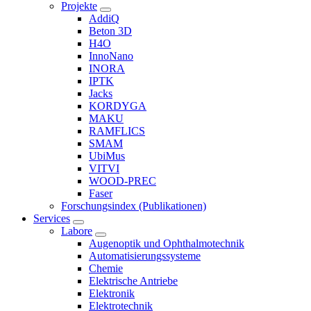
Projekte
AddiQ
Beton 3D
H4O
InnoNano
INORA
IPTK
Jacks
KORDYGA
MAKU
RAMFLICS
SMAM
UbiMus
VITVI
WOOD-PREC
Faser
Forschungsindex (Publikationen)
Services
Labore
Augenoptik und Ophthalmotechnik
Automatisierungssysteme
Chemie
Elektrische Antriebe
Elektronik
Elektrotechnik