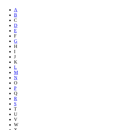
A
B
C
D
E
F
G
H
I
J
K
L
M
N
O
P
Q
R
S
T
U
V
W
X