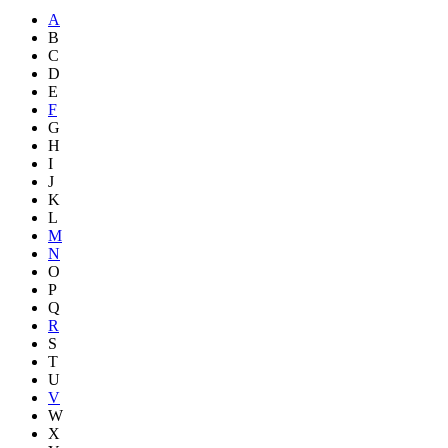
A
B
C
D
E
F
G
H
I
J
K
L
M
N
O
P
Q
R
S
T
U
V
W
X