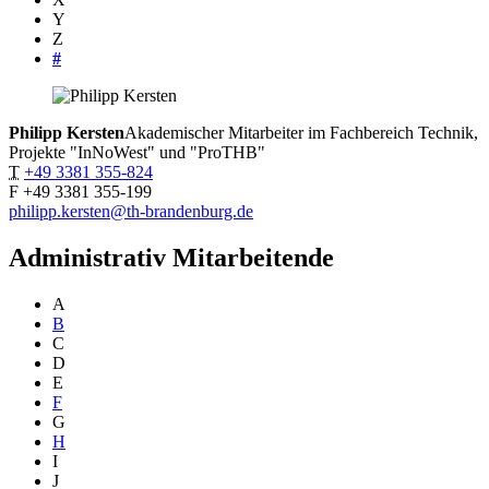
Y
Z
#
Philipp
Kersten
Akademischer Mitarbeiter im Fachbereich Technik,
Projekte "InNoWest" und "ProTHB"
T
+49 3381 355-824
F
+49 3381 355-199
philipp.kersten@th-brandenburg.de
Administrativ Mitarbeitende
A
B
C
D
E
F
G
H
I
J