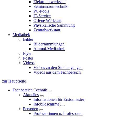
Elektronikwerkstatt
Seminarraumtechnik
PC-Pools
IT-Service
Offene Werkstatt
Physikalische Sammlung
Zentralwerkstatt
Mediathek
Bilder
Bildersammlungen
Alumni-Mediathek
Flyer
Poster
Videos
Videos zu den Studiengängen
Videos aus dem Fachbereich
zur Hauptseite
Fachbereich Technik
Aktuelles
Informationen für Erstsemester
Infobildschirme
Personen
Professorinnen u. Professoren