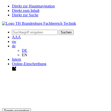
Direkt zur Hauptnavigation
Direkt zum Inhalt
Direkt zur Suche
Suchen
A
A
A
sw
de
DE
EN
Intern
Online-Einschreibung
Toggle navigation