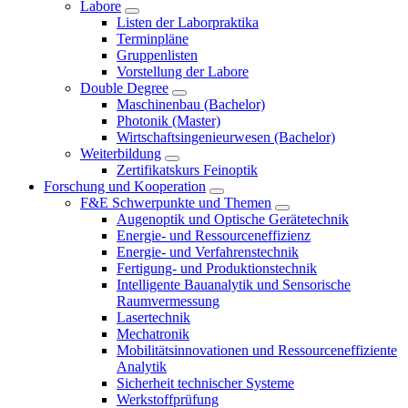
Labore
Listen der Laborpraktika
Terminpläne
Gruppenlisten
Vorstellung der Labore
Double Degree
Maschinenbau (Bachelor)
Photonik (Master)
Wirtschaftsingenieurwesen (Bachelor)
Weiterbildung
Zertifikatskurs Feinoptik
Forschung und Kooperation
F&E Schwerpunkte und Themen
Augenoptik und Optische Gerätetechnik
Energie- und Ressourceneffizienz
Energie- und Verfahrenstechnik
Fertigung- und Produktionstechnik
Intelligente Bauanalytik und Sensorische
Raumvermessung
Lasertechnik
Mechatronik
Mobilitätsinnovationen und Ressourceneffiziente
Analytik
Sicherheit technischer Systeme
Werkstoffprüfung