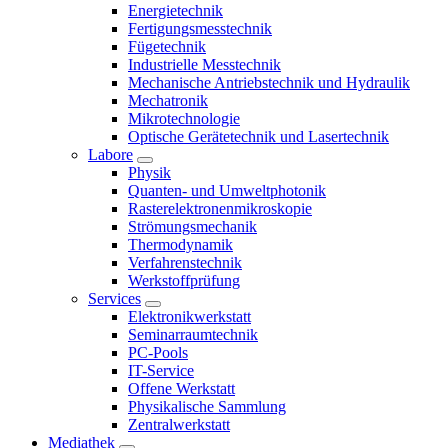
Energietechnik
Fertigungsmesstechnik
Fügetechnik
Industrielle Messtechnik
Mechanische Antriebstechnik und Hydraulik
Mechatronik
Mikrotechnologie
Optische Gerätetechnik und Lasertechnik
Labore
Physik
Quanten- und Umweltphotonik
Rasterelektronenmikroskopie
Strömungsmechanik
Thermodynamik
Verfahrenstechnik
Werkstoffprüfung
Services
Elektronikwerkstatt
Seminarraumtechnik
PC-Pools
IT-Service
Offene Werkstatt
Physikalische Sammlung
Zentralwerkstatt
Mediathek