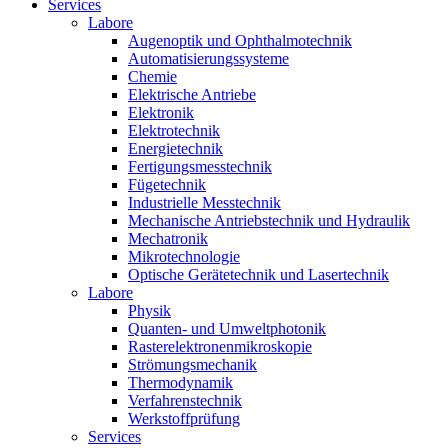
Services
Labore
Augenoptik und Ophthalmotechnik
Automatisierungssysteme
Chemie
Elektrische Antriebe
Elektronik
Elektrotechnik
Energietechnik
Fertigungsmesstechnik
Fügetechnik
Industrielle Messtechnik
Mechanische Antriebstechnik und Hydraulik
Mechatronik
Mikrotechnologie
Optische Gerätetechnik und Lasertechnik
Labore
Physik
Quanten- und Umweltphotonik
Rasterelektronenmikroskopie
Strömungsmechanik
Thermodynamik
Verfahrenstechnik
Werkstoffprüfung
Services