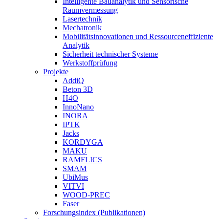
Intelligente Bauanalytik und Sensorische
Raumvermessung
Lasertechnik
Mechatronik
Mobilitätsinnovationen und Ressourceneffiziente
Analytik
Sicherheit technischer Systeme
Werkstoffprüfung
Projekte
AddiQ
Beton 3D
H4O
InnoNano
INORA
IPTK
Jacks
KORDYGA
MAKU
RAMFLICS
SMAM
UbiMus
VITVI
WOOD-PREC
Faser
Forschungsindex (Publikationen)