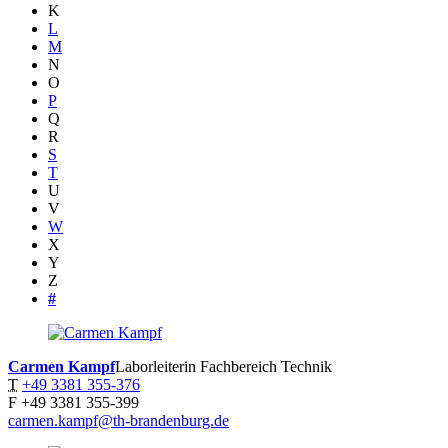
K
L
M
N
O
P
Q
R
S
T
U
V
W
X
Y
Z
#
Carmen
Kampf
Laborleiterin Fachbereich Technik
T
+49 3381 355-376
F
+49 3381 355-399
carmen.kampf@th-brandenburg.de