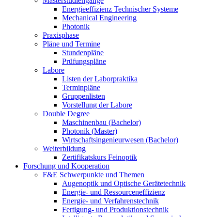
Masterstudiengänge
Energieeffizienz Technischer Systeme
Mechanical Engineering
Photonik
Praxisphase
Pläne und Termine
Stundenpläne
Prüfungspläne
Labore
Listen der Laborpraktika
Terminpläne
Gruppenlisten
Vorstellung der Labore
Double Degree
Maschinenbau (Bachelor)
Photonik (Master)
Wirtschaftsingenieurwesen (Bachelor)
Weiterbildung
Zertifikatskurs Feinoptik
Forschung und Kooperation
F&E Schwerpunkte und Themen
Augenoptik und Optische Gerätetechnik
Energie- und Ressourceneffizienz
Energie- und Verfahrenstechnik
Fertigung- und Produktionstechnik