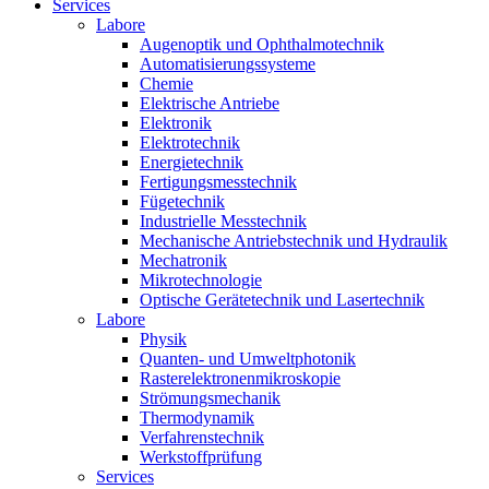
Services
Labore
Augenoptik und Ophthalmotechnik
Automatisierungssysteme
Chemie
Elektrische Antriebe
Elektronik
Elektrotechnik
Energietechnik
Fertigungsmesstechnik
Fügetechnik
Industrielle Messtechnik
Mechanische Antriebstechnik und Hydraulik
Mechatronik
Mikrotechnologie
Optische Gerätetechnik und Lasertechnik
Labore
Physik
Quanten- und Umweltphotonik
Rasterelektronenmikroskopie
Strömungsmechanik
Thermodynamik
Verfahrenstechnik
Werkstoffprüfung
Services