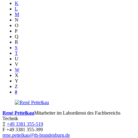
K
L
M
N
O
P
Q
R
S
T
U
V
W
X
Y
Z
#
René
Pettelkau
Mitarbeiter im Labordienst des Fachbereichs
Technik
T
+49 3381 355-519
F
+49 3381 355-399
rene.pettelkau@th-brandenburg.de