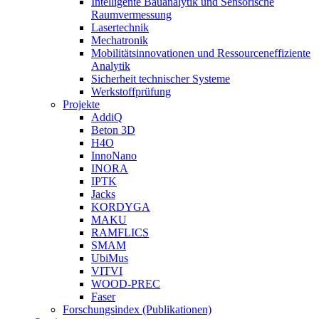
Intelligente Bauanalytik und Sensorische
Raumvermessung
Lasertechnik
Mechatronik
Mobilitätsinnovationen und Ressourceneffiziente
Analytik
Sicherheit technischer Systeme
Werkstoffprüfung
Projekte
AddiQ
Beton 3D
H4O
InnoNano
INORA
IPTK
Jacks
KORDYGA
MAKU
RAMFLICS
SMAM
UbiMus
VITVI
WOOD-PREC
Faser
Forschungsindex (Publikationen)