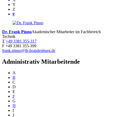
Y
Z
#
Dr. Frank
Pinno
Akademischer Mitarbeiter im Fachbereich
Technik
T
+49 3381 355-317
F
+49 3381 355-399
frank.pinno@th-brandenburg.de
Administrativ Mitarbeitende
A
B
C
D
E
F
G
H
I
J