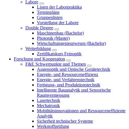
Labore
Listen der Laborpraktika
Terminpläne
Gruppenlisten
Vorstellung der Labore
Double Degree
Maschinenbau (Bachelor)
Photonik (Master)
Wirtschaftsingenieurwesen (Bachelor)
Weiterbildung
Zertifikatskurs Feinoptik
Forschung und Kooperation
F&E Schwerpunkte und Themen
Augenoptik und Optische Gerätetechnik
Energie- und Ressourceneffizienz
Energie- und Verfahrenstechnik
Fertigung- und Produktionstechnik
Intelligente Bauanalytik und Sensorische
Raumvermessung
Lasertechnik
Mechatronik
Mobilitätsinnovationen und Ressourceneffiziente
Analytik
Sicherheit technischer Systeme
Werkstoffprüfung