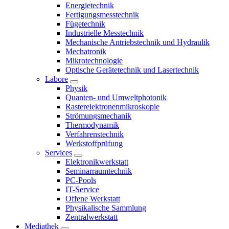
Energietechnik
Fertigungsmesstechnik
Fügetechnik
Industrielle Messtechnik
Mechanische Antriebstechnik und Hydraulik
Mechatronik
Mikrotechnologie
Optische Gerätetechnik und Lasertechnik
Labore
Physik
Quanten- und Umweltphotonik
Rasterelektronenmikroskopie
Strömungsmechanik
Thermodynamik
Verfahrenstechnik
Werkstoffprüfung
Services
Elektronikwerkstatt
Seminarraumtechnik
PC-Pools
IT-Service
Offene Werkstatt
Physikalische Sammlung
Zentralwerkstatt
Mediathek