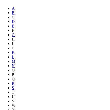
A
B
C
D
E
F
G
H
I
J
K
L
M
N
O
P
Q
R
S
T
U
V
W
X