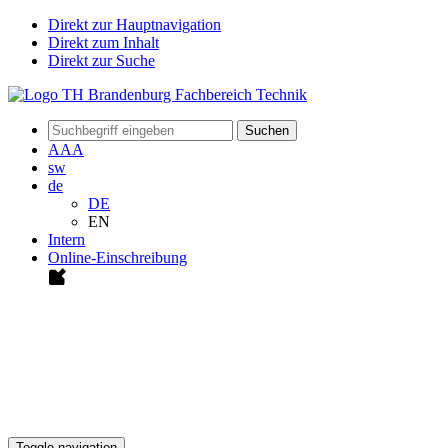
Direkt zur Hauptnavigation
Direkt zum Inhalt
Direkt zur Suche
Suchen
A
A
A
sw
de
DE
EN
Intern
Online-Einschreibung
Toggle navigation