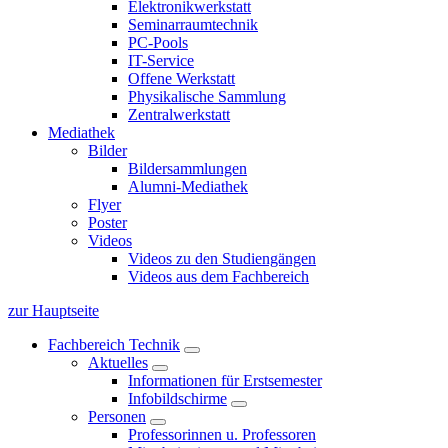
Elektronikwerkstatt
Seminarraumtechnik
PC-Pools
IT-Service
Offene Werkstatt
Physikalische Sammlung
Zentralwerkstatt
Mediathek
Bilder
Bildersammlungen
Alumni-Mediathek
Flyer
Poster
Videos
Videos zu den Studiengängen
Videos aus dem Fachbereich
zur Hauptseite
Fachbereich Technik
Aktuelles
Informationen für Erstsemester
Infobildschirme
Personen
Professorinnen u. Professoren