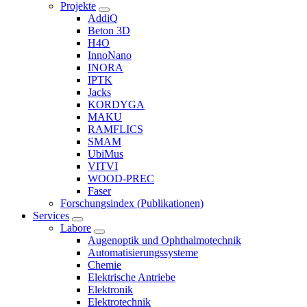
Projekte
AddiQ
Beton 3D
H4O
InnoNano
INORA
IPTK
Jacks
KORDYGA
MAKU
RAMFLICS
SMAM
UbiMus
VITVI
WOOD-PREC
Faser
Forschungsindex (Publikationen)
Services
Labore
Augenoptik und Ophthalmotechnik
Automatisierungssysteme
Chemie
Elektrische Antriebe
Elektronik
Elektrotechnik