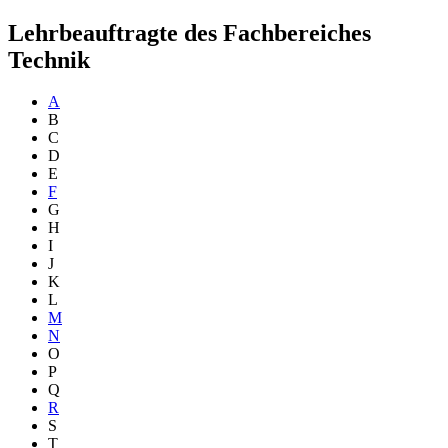
Lehrbeauftragte des Fachbereiches
Technik
A
B
C
D
E
F
G
H
I
J
K
L
M
N
O
P
Q
R
S
T