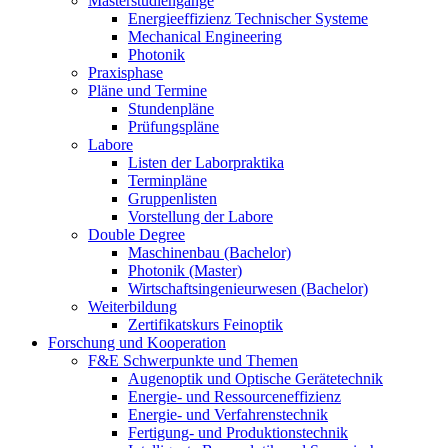
Masterstudiengänge
Energieeffizienz Technischer Systeme
Mechanical Engineering
Photonik
Praxisphase
Pläne und Termine
Stundenpläne
Prüfungspläne
Labore
Listen der Laborpraktika
Terminpläne
Gruppenlisten
Vorstellung der Labore
Double Degree
Maschinenbau (Bachelor)
Photonik (Master)
Wirtschaftsingenieurwesen (Bachelor)
Weiterbildung
Zertifikatskurs Feinoptik
Forschung und Kooperation
F&E Schwerpunkte und Themen
Augenoptik und Optische Gerätetechnik
Energie- und Ressourceneffizienz
Energie- und Verfahrenstechnik
Fertigung- und Produktionstechnik