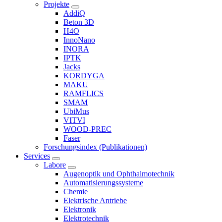
Projekte
AddiQ
Beton 3D
H4O
InnoNano
INORA
IPTK
Jacks
KORDYGA
MAKU
RAMFLICS
SMAM
UbiMus
VITVI
WOOD-PREC
Faser
Forschungsindex (Publikationen)
Services
Labore
Augenoptik und Ophthalmotechnik
Automatisierungssysteme
Chemie
Elektrische Antriebe
Elektronik
Elektrotechnik