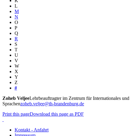
K
L
M
N
O
P
Q
R
S
T
U
V
W
X
Y
Z
#
Zoheb
Veljee
Lehrbeauftragter im Zentrum für Internationales und
Sprachen
zoheb.veljee@th-brandenburg.de
Print this page
Download this page as PDF
Kontakt - Anfahrt
Impressum