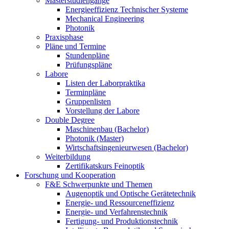
Masterstudiengänge
Energieeffizienz Technischer Systeme
Mechanical Engineering
Photonik
Praxisphase
Pläne und Termine
Stundenpläne
Prüfungspläne
Labore
Listen der Laborpraktika
Terminpläne
Gruppenlisten
Vorstellung der Labore
Double Degree
Maschinenbau (Bachelor)
Photonik (Master)
Wirtschaftsingenieurwesen (Bachelor)
Weiterbildung
Zertifikatskurs Feinoptik
Forschung und Kooperation
F&E Schwerpunkte und Themen
Augenoptik und Optische Gerätetechnik
Energie- und Ressourceneffizienz
Energie- und Verfahrenstechnik
Fertigung- und Produktionstechnik