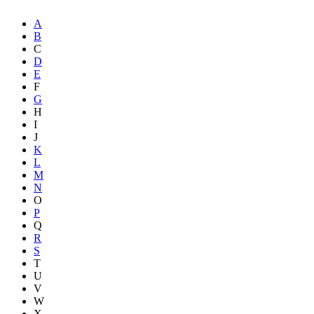
A
B
C
D
E
F
G
H
I
J
K
L
M
N
O
P
Q
R
S
T
U
V
W
X