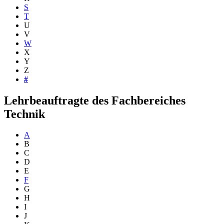
S
T
U
V
W
X
Y
Z
#
Lehrbeauftragte des Fachbereiches
Technik
A
B
C
D
E
F
G
H
I
J