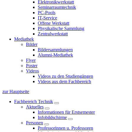
Elektronikwerkstatt
Seminarraumtechnik
PC-Pools
IT-Service
Offene Werkstatt
Physikalische Sammlung
Zentralwerkstatt
Mediathek
Bilder
Bildersammlungen
Alumni-Mediathek
Flyer
Poster
Videos
Videos zu den Studiengängen
Videos aus dem Fachbereich
zur Hauptseite
Fachbereich Technik
Aktuelles
Informationen für Erstsemester
Infobildschirme
Personen
Professorinnen u. Professoren