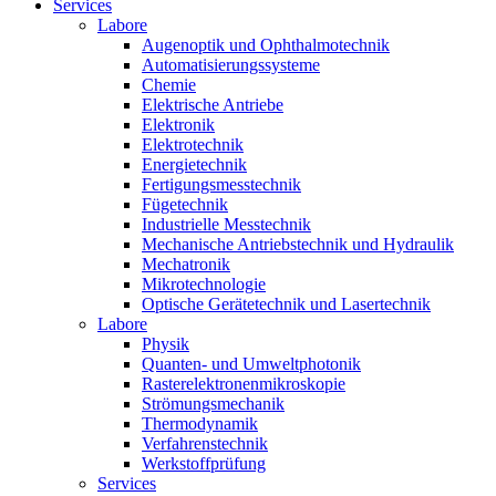
Services
Labore
Augenoptik und Ophthalmotechnik
Automatisierungssysteme
Chemie
Elektrische Antriebe
Elektronik
Elektrotechnik
Energietechnik
Fertigungsmesstechnik
Fügetechnik
Industrielle Messtechnik
Mechanische Antriebstechnik und Hydraulik
Mechatronik
Mikrotechnologie
Optische Gerätetechnik und Lasertechnik
Labore
Physik
Quanten- und Umweltphotonik
Rasterelektronenmikroskopie
Strömungsmechanik
Thermodynamik
Verfahrenstechnik
Werkstoffprüfung
Services