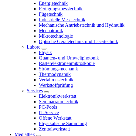
Energietechnik
Fertigungsmesstechnik
Fügetechnik
Industrielle Messtechnik
Mechanische Antriebstechnik und Hydraulik
Mechatronik
Mikrotechnologie
Optische Gerätetechnik und Lasertechnik
Labore
Physik
Quanten- und Umweltphotonik
Rasterelektronenmikroskopie
Strömungsmechanik
Thermodynamik
Verfahrenstechnik
Werkstoffprüfung
Services
Elektronikwerkstatt
Seminarraumtechnik
PC-Pools
IT-Service
Offene Werkstatt
Physikalische Sammlung
Zentralwerkstatt
Mediathek