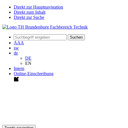
Direkt zur Hauptnavigation
Direkt zum Inhalt
Direkt zur Suche
Suchen
A
A
A
sw
de
DE
EN
Intern
Online-Einschreibung
Toggle navigation