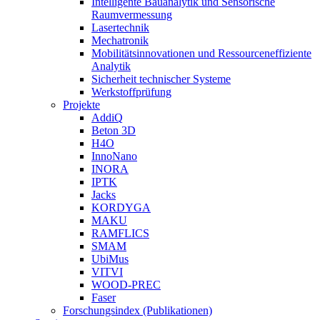
Intelligente Bauanalytik und Sensorische
Raumvermessung
Lasertechnik
Mechatronik
Mobilitätsinnovationen und Ressourceneffiziente
Analytik
Sicherheit technischer Systeme
Werkstoffprüfung
Projekte
AddiQ
Beton 3D
H4O
InnoNano
INORA
IPTK
Jacks
KORDYGA
MAKU
RAMFLICS
SMAM
UbiMus
VITVI
WOOD-PREC
Faser
Forschungsindex (Publikationen)