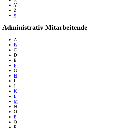
Y
Z
#
Administrativ Mitarbeitende
A
B
C
D
E
F
G
H
I
J
K
L
M
N
O
P
Q
R