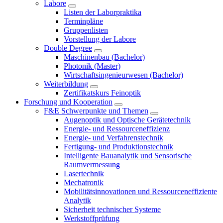
Labore
Listen der Laborpraktika
Terminpläne
Gruppenlisten
Vorstellung der Labore
Double Degree
Maschinenbau (Bachelor)
Photonik (Master)
Wirtschaftsingenieurwesen (Bachelor)
Weiterbildung
Zertifikatskurs Feinoptik
Forschung und Kooperation
F&E Schwerpunkte und Themen
Augenoptik und Optische Gerätetechnik
Energie- und Ressourceneffizienz
Energie- und Verfahrenstechnik
Fertigung- und Produktionstechnik
Intelligente Bauanalytik und Sensorische
Raumvermessung
Lasertechnik
Mechatronik
Mobilitätsinnovationen und Ressourceneffiziente
Analytik
Sicherheit technischer Systeme
Werkstoffprüfung