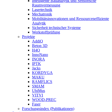
Intelligente Bauanalytik und Sensorische
Raumvermessung
Lasertechnik
Mechatronik
Mobilitätsinnovationen und Ressourceneffiziente
Analytik
Sicherheit technischer Systeme
Werkstoffprüfung
Projekte
AddiQ
Beton 3D
H4O
InnoNano
INORA
IPTK
Jacks
KORDYGA
MAKU
RAMFLICS
SMAM
UbiMus
VITVI
WOOD-PREC
Faser
Forschungsindex (Publikationen)