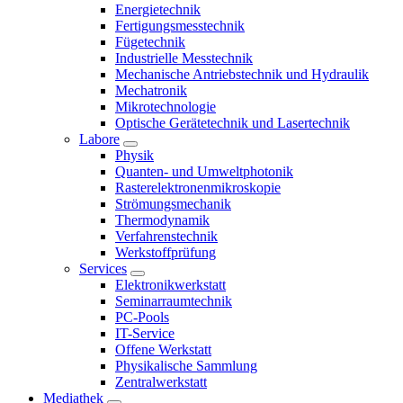
Energietechnik
Fertigungsmesstechnik
Fügetechnik
Industrielle Messtechnik
Mechanische Antriebstechnik und Hydraulik
Mechatronik
Mikrotechnologie
Optische Gerätetechnik und Lasertechnik
Labore
Physik
Quanten- und Umweltphotonik
Rasterelektronenmikroskopie
Strömungsmechanik
Thermodynamik
Verfahrenstechnik
Werkstoffprüfung
Services
Elektronikwerkstatt
Seminarraumtechnik
PC-Pools
IT-Service
Offene Werkstatt
Physikalische Sammlung
Zentralwerkstatt
Mediathek