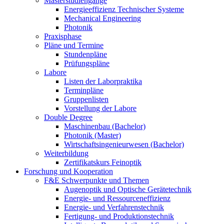
Masterstudiengänge
Energieeffizienz Technischer Systeme
Mechanical Engineering
Photonik
Praxisphase
Pläne und Termine
Stundenpläne
Prüfungspläne
Labore
Listen der Laborpraktika
Terminpläne
Gruppenlisten
Vorstellung der Labore
Double Degree
Maschinenbau (Bachelor)
Photonik (Master)
Wirtschaftsingenieurwesen (Bachelor)
Weiterbildung
Zertifikatskurs Feinoptik
Forschung und Kooperation
F&E Schwerpunkte und Themen
Augenoptik und Optische Gerätetechnik
Energie- und Ressourceneffizienz
Energie- und Verfahrenstechnik
Fertigung- und Produktionstechnik