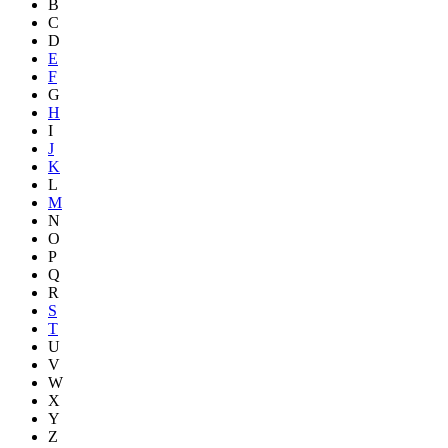
B
C
D
E
F
G
H
I
J
K
L
M
N
O
P
Q
R
S
T
U
V
W
X
Y
Z