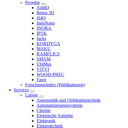
Projekte
AddiQ
Beton 3D
H4O
InnoNano
INORA
IPTK
Jacks
KORDYGA
MAKU
RAMFLICS
SMAM
UbiMus
VITVI
WOOD-PREC
Faser
Forschungsindex (Publikationen)
Services
Labore
Augenoptik und Ophthalmotechnik
Automatisierungssysteme
Chemie
Elektrische Antriebe
Elektronik
Elektrotechnik