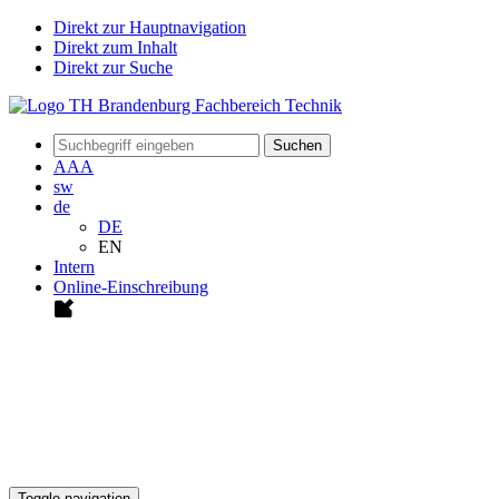
Direkt zur Hauptnavigation
Direkt zum Inhalt
Direkt zur Suche
Suchen
A
A
A
sw
de
DE
EN
Intern
Online-Einschreibung
Toggle navigation