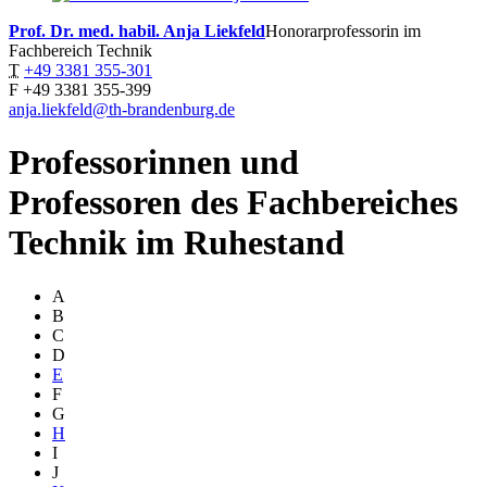
Prof. Dr. med. habil. Anja
Liekfeld
Honorarprofessorin im
Fachbereich Technik
T
+49 3381 355-301
F
+49 3381 355-399
anja.liekfeld@th-brandenburg.de
Professorinnen und
Professoren des Fachbereiches
Technik im Ruhestand
A
B
C
D
E
F
G
H
I
J