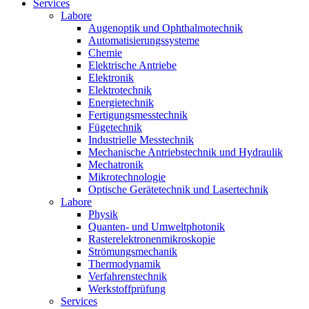
Services
Labore
Augenoptik und Ophthalmotechnik
Automatisierungssysteme
Chemie
Elektrische Antriebe
Elektronik
Elektrotechnik
Energietechnik
Fertigungsmesstechnik
Fügetechnik
Industrielle Messtechnik
Mechanische Antriebstechnik und Hydraulik
Mechatronik
Mikrotechnologie
Optische Gerätetechnik und Lasertechnik
Labore
Physik
Quanten- und Umweltphotonik
Rasterelektronenmikroskopie
Strömungsmechanik
Thermodynamik
Verfahrenstechnik
Werkstoffprüfung
Services