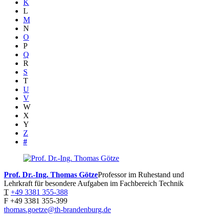
K
L
M
N
O
P
Q
R
S
T
U
V
W
X
Y
Z
#
Prof. Dr.-Ing. Thomas
Götze
Professor im Ruhestand und
Lehrkraft für besondere Aufgaben im Fachbereich Technik
T
+49 3381 355-388
F
+49 3381 355-399
thomas.goetze@th-brandenburg.de