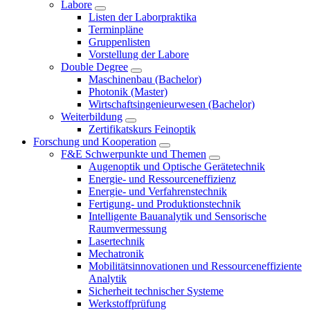
Labore
Listen der Laborpraktika
Terminpläne
Gruppenlisten
Vorstellung der Labore
Double Degree
Maschinenbau (Bachelor)
Photonik (Master)
Wirtschaftsingenieurwesen (Bachelor)
Weiterbildung
Zertifikatskurs Feinoptik
Forschung und Kooperation
F&E Schwerpunkte und Themen
Augenoptik und Optische Gerätetechnik
Energie- und Ressourceneffizienz
Energie- und Verfahrenstechnik
Fertigung- und Produktionstechnik
Intelligente Bauanalytik und Sensorische
Raumvermessung
Lasertechnik
Mechatronik
Mobilitätsinnovationen und Ressourceneffiziente
Analytik
Sicherheit technischer Systeme
Werkstoffprüfung