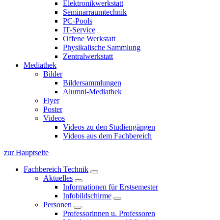
Elektronikwerkstatt
Seminarraumtechnik
PC-Pools
IT-Service
Offene Werkstatt
Physikalische Sammlung
Zentralwerkstatt
Mediathek
Bilder
Bildersammlungen
Alumni-Mediathek
Flyer
Poster
Videos
Videos zu den Studiengängen
Videos aus dem Fachbereich
zur Hauptseite
Fachbereich Technik
Aktuelles
Informationen für Erstsemester
Infobildschirme
Personen
Professorinnen u. Professoren