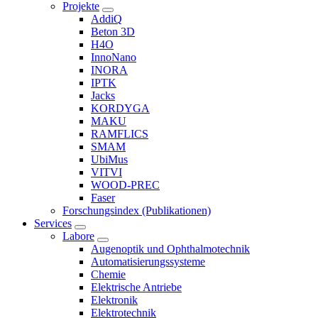
Projekte
AddiQ
Beton 3D
H4O
InnoNano
INORA
IPTK
Jacks
KORDYGA
MAKU
RAMFLICS
SMAM
UbiMus
VITVI
WOOD-PREC
Faser
Forschungsindex (Publikationen)
Services
Labore
Augenoptik und Ophthalmotechnik
Automatisierungssysteme
Chemie
Elektrische Antriebe
Elektronik
Elektrotechnik