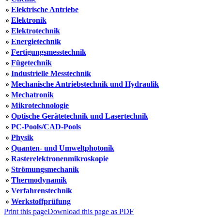
»
Elektrische Antriebe
»
Elektronik
»
Elektrotechnik
»
Energietechnik
»
Fertigungsmesstechnik
»
Fügetechnik
»
Industrielle Messtechnik
»
Mechanische Antriebstechnik und Hydraulik
»
Mechatronik
»
Mikrotechnologie
»
Optische Gerätetechnik und Lasertechnik
»
PC-Pools/CAD-Pools
»
Physik
»
Quanten- und Umweltphotonik
»
Rasterelektronenmikroskopie
»
Strömungsmechanik
»
Thermodynamik
»
Verfahrenstechnik
»
Werkstoffprüfung
Print this page
Download this page as PDF