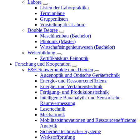
Labore
Listen der Laborpraktika
Terminpläne
Gruppenlisten
Vorstellung der Labore
Double Degree
Maschinenbau (Bachelor)
Photonik (Master)
Wirtschaftsingenieurwesen (Bachelor)
Weiterbildung
Zertifikatskurs Feinoptik
Forschung und Kooperation
F&E Schwerpunkte und Themen
Augenoptik und Optische Gerätetechnik
Energie- und Ressourceneffizienz
Energie- und Verfahrenstechnik
Fertigung- und Produktionstechnik
Intelligente Bauanalytik und Sensorische
Raumvermessung
Lasertechnik
Mechatronik
Mobilitätsinnovationen und Ressourceneffiziente
Analytik
Sicherheit technischer Systeme
Werkstoffprüfung