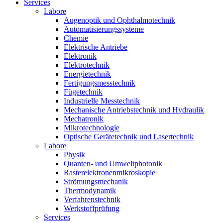
Services
Labore
Augenoptik und Ophthalmotechnik
Automatisierungssysteme
Chemie
Elektrische Antriebe
Elektronik
Elektrotechnik
Energietechnik
Fertigungsmesstechnik
Fügetechnik
Industrielle Messtechnik
Mechanische Antriebstechnik und Hydraulik
Mechatronik
Mikrotechnologie
Optische Gerätetechnik und Lasertechnik
Labore
Physik
Quanten- und Umweltphotonik
Rasterelektronenmikroskopie
Strömungsmechanik
Thermodynamik
Verfahrenstechnik
Werkstoffprüfung
Services