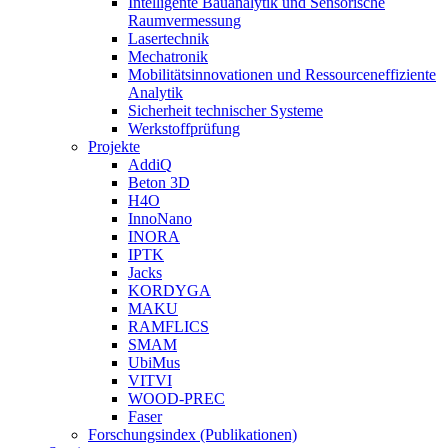
Intelligente Bauanalytik und Sensorische
Raumvermessung
Lasertechnik
Mechatronik
Mobilitätsinnovationen und Ressourceneffiziente
Analytik
Sicherheit technischer Systeme
Werkstoffprüfung
Projekte
AddiQ
Beton 3D
H4O
InnoNano
INORA
IPTK
Jacks
KORDYGA
MAKU
RAMFLICS
SMAM
UbiMus
VITVI
WOOD-PREC
Faser
Forschungsindex (Publikationen)