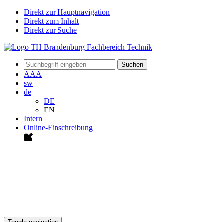
Direkt zur Hauptnavigation
Direkt zum Inhalt
Direkt zur Suche
Suchen
A
A
A
sw
de
DE
EN
Intern
Online-Einschreibung
Toggle navigation