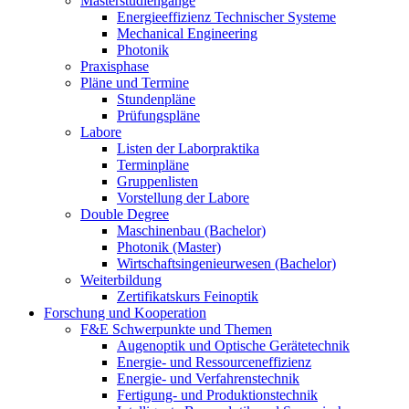
Masterstudiengänge
Energieeffizienz Technischer Systeme
Mechanical Engineering
Photonik
Praxisphase
Pläne und Termine
Stundenpläne
Prüfungspläne
Labore
Listen der Laborpraktika
Terminpläne
Gruppenlisten
Vorstellung der Labore
Double Degree
Maschinenbau (Bachelor)
Photonik (Master)
Wirtschaftsingenieurwesen (Bachelor)
Weiterbildung
Zertifikatskurs Feinoptik
Forschung und Kooperation
F&E Schwerpunkte und Themen
Augenoptik und Optische Gerätetechnik
Energie- und Ressourceneffizienz
Energie- und Verfahrenstechnik
Fertigung- und Produktionstechnik