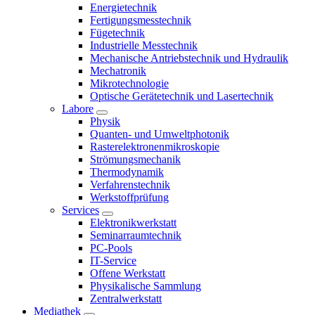
Energietechnik
Fertigungsmesstechnik
Fügetechnik
Industrielle Messtechnik
Mechanische Antriebstechnik und Hydraulik
Mechatronik
Mikrotechnologie
Optische Gerätetechnik und Lasertechnik
Labore
Physik
Quanten- und Umweltphotonik
Rasterelektronenmikroskopie
Strömungsmechanik
Thermodynamik
Verfahrenstechnik
Werkstoffprüfung
Services
Elektronikwerkstatt
Seminarraumtechnik
PC-Pools
IT-Service
Offene Werkstatt
Physikalische Sammlung
Zentralwerkstatt
Mediathek