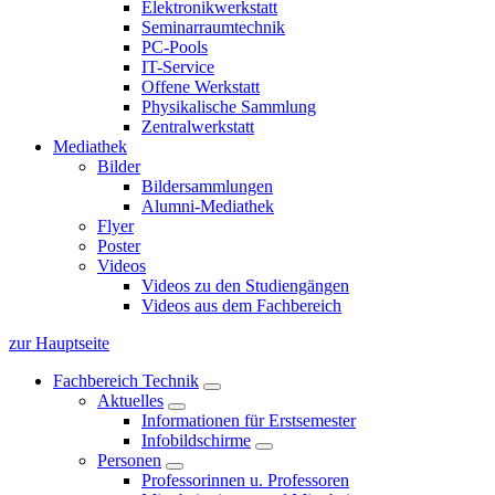
Elektronikwerkstatt
Seminarraumtechnik
PC-Pools
IT-Service
Offene Werkstatt
Physikalische Sammlung
Zentralwerkstatt
Mediathek
Bilder
Bildersammlungen
Alumni-Mediathek
Flyer
Poster
Videos
Videos zu den Studiengängen
Videos aus dem Fachbereich
zur Hauptseite
Fachbereich Technik
Aktuelles
Informationen für Erstsemester
Infobildschirme
Personen
Professorinnen u. Professoren