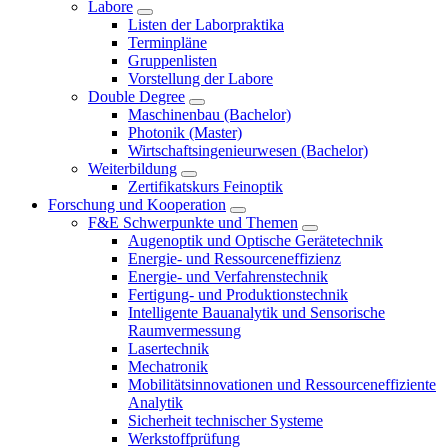
Labore
Listen der Laborpraktika
Terminpläne
Gruppenlisten
Vorstellung der Labore
Double Degree
Maschinenbau (Bachelor)
Photonik (Master)
Wirtschaftsingenieurwesen (Bachelor)
Weiterbildung
Zertifikatskurs Feinoptik
Forschung und Kooperation
F&E Schwerpunkte und Themen
Augenoptik und Optische Gerätetechnik
Energie- und Ressourceneffizienz
Energie- und Verfahrenstechnik
Fertigung- und Produktionstechnik
Intelligente Bauanalytik und Sensorische
Raumvermessung
Lasertechnik
Mechatronik
Mobilitätsinnovationen und Ressourceneffiziente
Analytik
Sicherheit technischer Systeme
Werkstoffprüfung