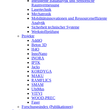
Intelligente Bauanalytik und Sensorische
Raumvermessung
Lasertechnik
Mechatronik
Mobilitätsinnovationen und Ressourceneffiziente
Analytik
Sicherheit technischer Systeme
Werkstoffprüfung
Projekte
AddiQ
Beton 3D
H4O
InnoNano
INORA
IPTK
Jacks
KORDYGA
MAKU
RAMFLICS
SMAM
UbiMus
VITVI
WOOD-PREC
Faser
Forschungsindex (Publikationen)