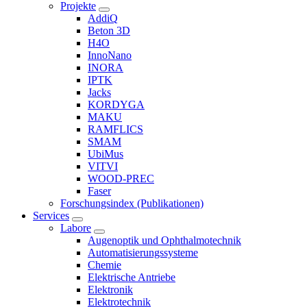
Projekte
AddiQ
Beton 3D
H4O
InnoNano
INORA
IPTK
Jacks
KORDYGA
MAKU
RAMFLICS
SMAM
UbiMus
VITVI
WOOD-PREC
Faser
Forschungsindex (Publikationen)
Services
Labore
Augenoptik und Ophthalmotechnik
Automatisierungssysteme
Chemie
Elektrische Antriebe
Elektronik
Elektrotechnik