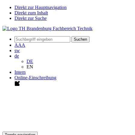
Direkt zur Hauptnavigation
Direkt zum Inhalt
Direkt zur Suche
Suchen
A
A
A
sw
de
DE
EN
Intern
Online-Einschreibung
Toggle navigation