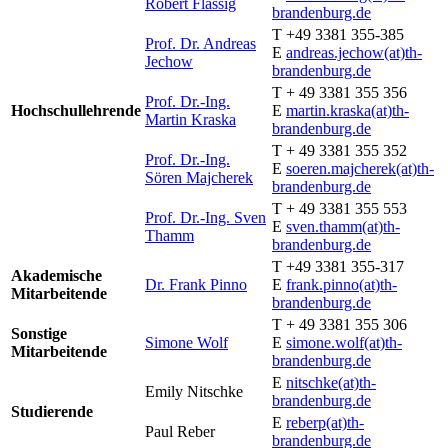
Robert Flassig
brandenburg.de
T +49 3381 355-385
Prof. Dr. Andreas
E
andreas.jechow(at)th-
Jechow
brandenburg.de
T + 49 3381 355 356
Prof. Dr.-Ing.
Hochschullehrende
E
martin.kraska(at)th-
Martin Kraska
brandenburg.de
T + 49 3381 355 352
Prof. Dr.-Ing.
E
soeren.majcherek(at)th-
Sören Majcherek
brandenburg.de
T + 49 3381 355 553
Prof. Dr.-Ing. Sven
E
sven.thamm(at)th-
Thamm
brandenburg.de
T +49 3381 355-317
Akademische
Dr. Frank Pinno
E
frank.pinno(at)th-
Mitarbeitende
brandenburg.de
T + 49 3381 355 306
Sonstige
Simone Wolf
E
simone.wolf(at)th-
Mitarbeitende
brandenburg.de
E
nitschke(at)th-
Emily Nitschke
brandenburg.de
Studierende
E
reberp(at)th-
Paul Reber
brandenburg.de