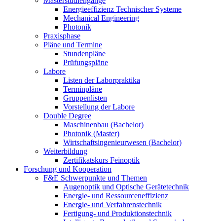
Masterstudiengänge
Energieeffizienz Technischer Systeme
Mechanical Engineering
Photonik
Praxisphase
Pläne und Termine
Stundenpläne
Prüfungspläne
Labore
Listen der Laborpraktika
Terminpläne
Gruppenlisten
Vorstellung der Labore
Double Degree
Maschinenbau (Bachelor)
Photonik (Master)
Wirtschaftsingenieurwesen (Bachelor)
Weiterbildung
Zertifikatskurs Feinoptik
Forschung und Kooperation
F&E Schwerpunkte und Themen
Augenoptik und Optische Gerätetechnik
Energie- und Ressourceneffizienz
Energie- und Verfahrenstechnik
Fertigung- und Produktionstechnik