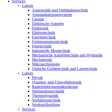
Services
Labore
Augenoptik und Ophthalmotechnik
Automatisierungssysteme
Chemie
Elektrische Antriebe
Elektronik
Elektrotechnik
Energietechnik
Fertigungsmesstechnik
Fügetechnik
Industrielle Messtechnik
Mechanische Antriebstechnik und Hydraulik
Mechatronik
Mikrotechnologie
Optische Gerätetechnik und Lasertechnik
Labore
Physik
Quanten- und Umweltphotonik
Rasterelektronenmikroskopie
Strömungsmechanik
Thermodynamik
Verfahrenstechnik
Werkstoffprüfung
Services