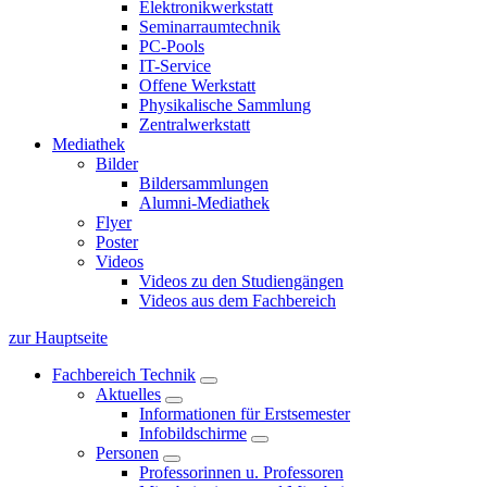
Elektronikwerkstatt
Seminarraumtechnik
PC-Pools
IT-Service
Offene Werkstatt
Physikalische Sammlung
Zentralwerkstatt
Mediathek
Bilder
Bildersammlungen
Alumni-Mediathek
Flyer
Poster
Videos
Videos zu den Studiengängen
Videos aus dem Fachbereich
zur Hauptseite
Fachbereich Technik
Aktuelles
Informationen für Erstsemester
Infobildschirme
Personen
Professorinnen u. Professoren