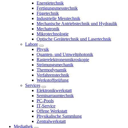
Energietechnik
Fertigungsmesstechnik
Fügetechnik
Industrielle Messtechnik
Mechanische Antriebstechnik und Hydraulik
Mechatronik
Mikrotechnologie
Optische Gerätetechnik und Lasertechnik
Labore
Physik
Quanten- und Umweltphotonik
Rasterelektronenmikroskopie
Strömungsmechanik
Thermodynamik
Verfahrenstechnik
Werkstoffprüfung
Services
Elektronikwerkstatt
Seminarraumtechnik
PC-Pools
IT-Service
Offene Werkstatt
Physikalische Sammlung
Zentralwerkstatt
Mediathek