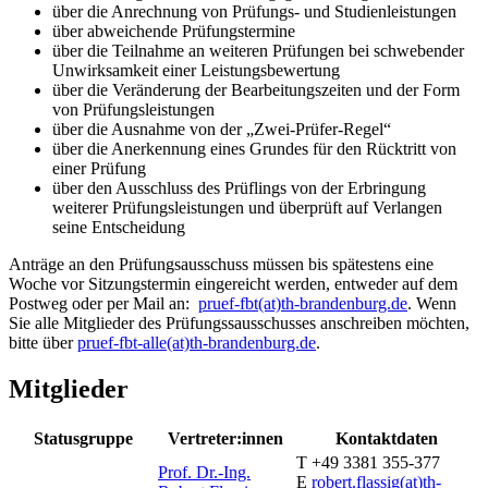
über die Anrechnung von Prüfungs- und Studienleistungen
über abweichende Prüfungstermine
über die Teilnahme an weiteren Prüfungen bei schwebender
Unwirksamkeit einer Leistungsbewertung
über die Veränderung der Bearbeitungszeiten und der Form
von Prüfungsleistungen
über die Ausnahme von der „Zwei-Prüfer-Regel“
über die Anerkennung eines Grundes für den Rücktritt von
einer Prüfung
über den Ausschluss des Prüflings von der Erbringung
weiterer Prüfungsleistungen und überprüft auf Verlangen
seine Entscheidung
Anträge an den Prüfungsausschuss müssen bis spätestens eine
Woche vor Sitzungstermin eingereicht werden, entweder auf dem
Postweg oder per Mail an:
pruef-fbt(at)th-brandenburg.de
. Wenn
Sie alle Mitglieder des Prüfungssausschusses anschreiben möchten,
bitte über
pruef-fbt-alle(at)th-brandenburg.de
.
Mitglieder
Statusgruppe
Vertreter:innen
Kontaktdaten
T +49 3381 355-377
Prof. Dr.-Ing.
E
robert.flassig(at)th-