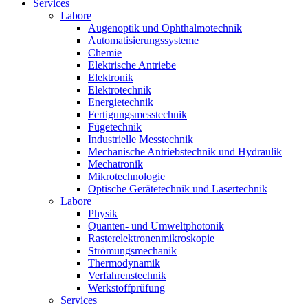
Services
Labore
Augenoptik und Ophthalmotechnik
Automatisierungssysteme
Chemie
Elektrische Antriebe
Elektronik
Elektrotechnik
Energietechnik
Fertigungsmesstechnik
Fügetechnik
Industrielle Messtechnik
Mechanische Antriebstechnik und Hydraulik
Mechatronik
Mikrotechnologie
Optische Gerätetechnik und Lasertechnik
Labore
Physik
Quanten- und Umweltphotonik
Rasterelektronenmikroskopie
Strömungsmechanik
Thermodynamik
Verfahrenstechnik
Werkstoffprüfung
Services