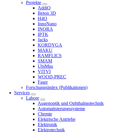
Projekte
AddiQ
Beton 3D
H4O
InnoNano
INORA
IPTK
Jacks
KORDYGA
MAKU
RAMFLICS
SMAM
UbiMus
VITVI
WOOD-PREC
Faser
Forschungsindex (Publikationen)
Services
Labore
Augenoptik und Ophthalmotechnik
Automatisierungssysteme
Chemie
Elektrische Antriebe
Elektronik
Elektrotechnik