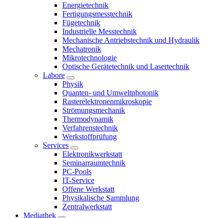
Energietechnik
Fertigungsmesstechnik
Fügetechnik
Industrielle Messtechnik
Mechanische Antriebstechnik und Hydraulik
Mechatronik
Mikrotechnologie
Optische Gerätetechnik und Lasertechnik
Labore
Physik
Quanten- und Umweltphotonik
Rasterelektronenmikroskopie
Strömungsmechanik
Thermodynamik
Verfahrenstechnik
Werkstoffprüfung
Services
Elektronikwerkstatt
Seminarraumtechnik
PC-Pools
IT-Service
Offene Werkstatt
Physikalische Sammlung
Zentralwerkstatt
Mediathek