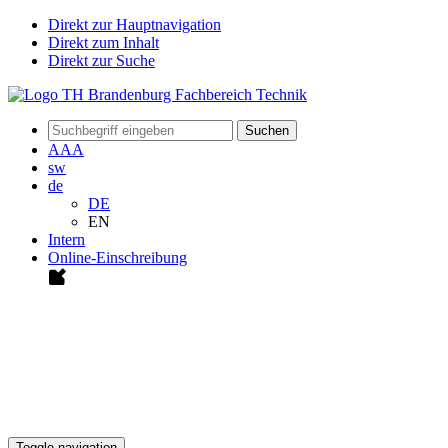
Direkt zur Hauptnavigation
Direkt zum Inhalt
Direkt zur Suche
Suchen
A
A
A
sw
de
DE
EN
Intern
Online-Einschreibung
Toggle navigation