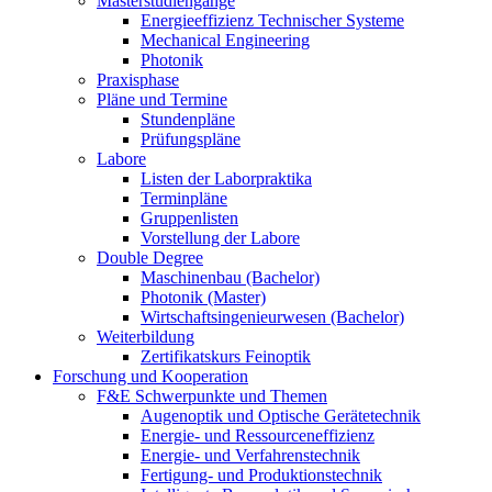
Masterstudiengänge
Energieeffizienz Technischer Systeme
Mechanical Engineering
Photonik
Praxisphase
Pläne und Termine
Stundenpläne
Prüfungspläne
Labore
Listen der Laborpraktika
Terminpläne
Gruppenlisten
Vorstellung der Labore
Double Degree
Maschinenbau (Bachelor)
Photonik (Master)
Wirtschaftsingenieurwesen (Bachelor)
Weiterbildung
Zertifikatskurs Feinoptik
Forschung und Kooperation
F&E Schwerpunkte und Themen
Augenoptik und Optische Gerätetechnik
Energie- und Ressourceneffizienz
Energie- und Verfahrenstechnik
Fertigung- und Produktionstechnik