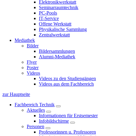
Elektronikwerkstatt
Seminarraumtechnik
PC-Pools
IT-Service
Offene Werkstatt
Physikalische Sammlung
Zentralwerkstatt
Mediathek
Bilder
Bildersammlungen
Alumni-Mediathek
Flyer
Poster
Videos
Videos zu den Studiengängen
Videos aus dem Fachbereich
zur Hauptseite
Fachbereich Technik
Aktuelles
Informationen für Erstsemester
Infobildschirme
Personen
Professorinnen u. Professoren