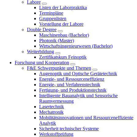
Labore
Listen der Laborpraktika
Terminpläne
Gruppenlisten
Vorstellung der Labore
Double Degree
Maschinenbau (Bachelor)
Photonik (Master)
Wirtschaftsingenieurwesen (Bachelor)
Weiterbildung
Zertifikatskurs Feinoptik
Forschung und Kooperation
F&E Schwerpunkte und Themen
Augenoptik und Optische Gerätetechnik
Energie- und Ressourceneffizienz
Energie- und Verfahrenstechnik
Fertigung- und Produktionstechnik
Intelligente Bauanalytik und Sensorische
Raumvermessung
Lasertechnik
Mechatronik
Mobilitätsinnovationen und Ressourceneffiziente
Analytik
Sicherheit technischer Systeme
Werkstoffprüfung