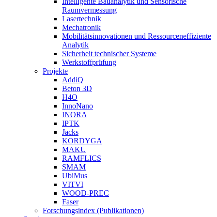
Intelligente Bauanalytik und Sensorische
Raumvermessung
Lasertechnik
Mechatronik
Mobilitätsinnovationen und Ressourceneffiziente
Analytik
Sicherheit technischer Systeme
Werkstoffprüfung
Projekte
AddiQ
Beton 3D
H4O
InnoNano
INORA
IPTK
Jacks
KORDYGA
MAKU
RAMFLICS
SMAM
UbiMus
VITVI
WOOD-PREC
Faser
Forschungsindex (Publikationen)