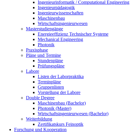
Ingenieurinformatik / Computational Engineering
Ingenieurpädagogik
Ingenieurwissenschaften
Maschinenbau
Wirtschaftsingenieurwesen
Masterstudiengänge
Energieeffizienz Technischer Systeme
Mechanical Engineering
Photonik
Praxisphase
Pläne und Termine
Stundenpläne
Prüfungspläne
Labore
Listen der Laborpraktika
Terminpläne
Gruppenlisten
Vorstellung der Labore
Double Degree
Maschinenbau (Bachelor)
Photonik (Master)
Wirtschaftsingenieurwesen (Bachelor)
Weiterbildung
Zertifikatskurs Feinoptik
Forschung und Kooperation