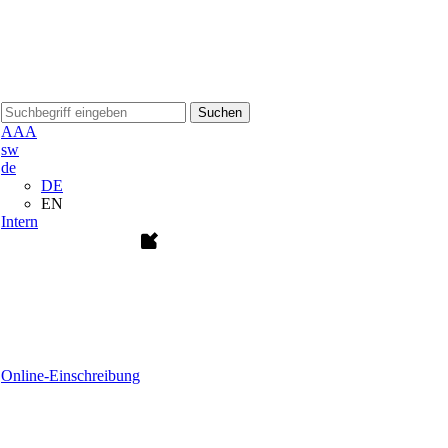
Suchen
A
A
A
sw
de
DE
EN
Intern
Online-Einschreibung