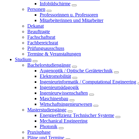
Infobildschirme
Personen
Professorinnen u. Professoren
Mitarbeiterinnen und Mitarbeiter
Dekanat
Beauftragte
Fachschaftsrat
Fachbereichsrat
Prüfungsausschuss
Termine & Veranstaltungen
Studium
Bachelorstudiengänge
Augenoptik / Optische Gerätetechnik
Elektromobilität
Ingenieurinformatik / Computational Engineering
Ingenieurpädagogik
Ingenieurwissenschaften
Maschinenbau
Wirtschaftsingenieurwesen
Masterstudiengänge
Energieeffizienz Technischer Systeme
Mechanical Engineering
Photonik
Praxisphase
Pläne und Termine