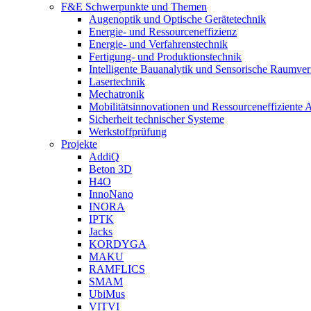
F&E Schwerpunkte und Themen
Augenoptik und Optische Gerätetechnik
Energie- und Ressourceneffizienz
Energie- und Verfahrenstechnik
Fertigung- und Produktionstechnik
Intelligente Bauanalytik und Sensorische Raumve
Lasertechnik
Mechatronik
Mobilitätsinnovationen und Ressourceneffiziente 
Sicherheit technischer Systeme
Werkstoffprüfung
Projekte
AddiQ
Beton 3D
H4O
InnoNano
INORA
IPTK
Jacks
KORDYGA
MAKU
RAMFLICS
SMAM
UbiMus
VITVI