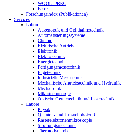
WOOD-PREC
Faser
Forschungsindex (Publikationen)
Services
Labore
Augenoptik und Ophthalmotechnik
Automatisierungssysteme
Chemie
Elektrische Antriebe
Elektronik
Elektrotechnik
Energietechnik
Fertigungsmesstechnik
Fügetechnik
Industrielle Messtechnik
Mechanische Antriebstechnik und Hydraulik
Mechatronik
Mikrotechnologie
Optische Gerätetechnik und Lasertechnik
Labore
Physik
Quanten- und Umweltphotonik
Rasterelektronenmikroskopie
Strömungsmechanik
Thermodynamik