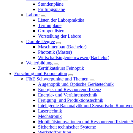
Stundenpläne
Prüfungspläne
Labore
Listen der Laborpraktika
Terminpläne
Gruppenlisten
Vorstellung der Labore
Double Degree
Maschinenbau (Bachelor)
Photonik (Master)
Wirtschaftsingenieurwesen (Bachelor)
Weiterbildung
Zertifikatskurs Feinoptik
Forschung und Kooperation
F&E Schwerpunkte und Themen
Augenoptik und Optische Gerätetechnik
Energie- und Ressourceneffizienz
Energie- und Verfahrenstechnik
Fertigung- und Produktionstechnik
Intelligente Bauanalytik und Sensorische Raumve
Lasertechnik
Mechatronik
Mobilitätsinnovationen und Ressourceneffiziente 
Sicherheit technischer Systeme
Werkstoffprüfung