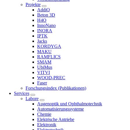
Projekte
AddiQ
Beton 3D
H4O
InnoNano
INORA
IPTK
Jacks
KORDYGA
MAKU
RAMFLICS
SMAM
UbiMus
VITVI
WOOD-PREC
Faser
Forschungsindex (Publikationen)
Services
Labore
Augenoptik und Ophthalmotechnik
Automatisierungssysteme
Chemie
Elektrische Antriebe
Elektronik
Elektrotechnik