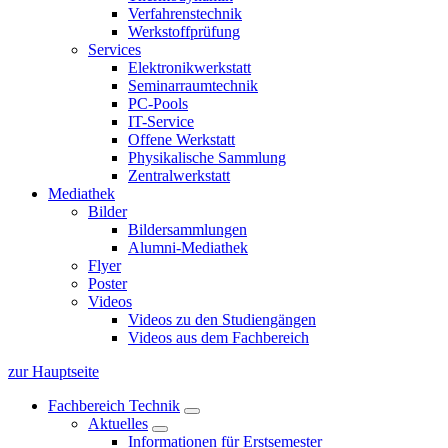
Verfahrenstechnik
Werkstoffprüfung
Services
Elektronikwerkstatt
Seminarraumtechnik
PC-Pools
IT-Service
Offene Werkstatt
Physikalische Sammlung
Zentralwerkstatt
Mediathek
Bilder
Bildersammlungen
Alumni-Mediathek
Flyer
Poster
Videos
Videos zu den Studiengängen
Videos aus dem Fachbereich
zur Hauptseite
Fachbereich Technik
Aktuelles
Informationen für Erstsemester