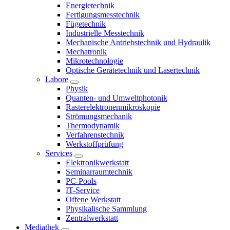
Energietechnik
Fertigungsmesstechnik
Fügetechnik
Industrielle Messtechnik
Mechanische Antriebstechnik und Hydraulik
Mechatronik
Mikrotechnologie
Optische Gerätetechnik und Lasertechnik
Labore
Physik
Quanten- und Umweltphotonik
Rasterelektronenmikroskopie
Strömungsmechanik
Thermodynamik
Verfahrenstechnik
Werkstoffprüfung
Services
Elektronikwerkstatt
Seminarraumtechnik
PC-Pools
IT-Service
Offene Werkstatt
Physikalische Sammlung
Zentralwerkstatt
Mediathek