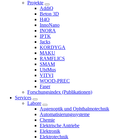
Projekte
AddiQ
Beton 3D
H4O
InnoNano
INORA
IPTK
Jacks
KORDYGA
MAKU
RAMFLICS
SMAM
UbiMus
VITVI
WOOD-PREC
Faser
Forschungsindex (Publikationen)
Services
Labore
Augenoptik und Ophthalmotechnik
Automatisierungssysteme
Chemie
Elektrische Antriebe
Elektronik
Elektrotechnik