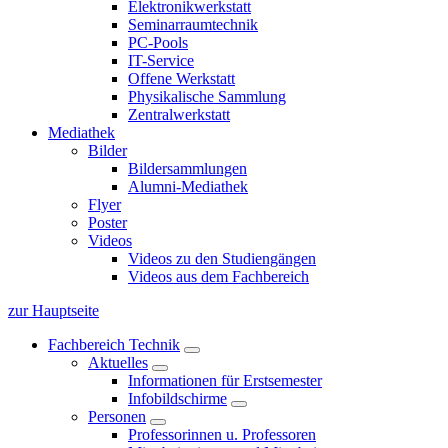
Elektronikwerkstatt
Seminarraumtechnik
PC-Pools
IT-Service
Offene Werkstatt
Physikalische Sammlung
Zentralwerkstatt
Mediathek
Bilder
Bildersammlungen
Alumni-Mediathek
Flyer
Poster
Videos
Videos zu den Studiengängen
Videos aus dem Fachbereich
zur Hauptseite
Fachbereich Technik
Aktuelles
Informationen für Erstsemester
Infobildschirme
Personen
Professorinnen u. Professoren