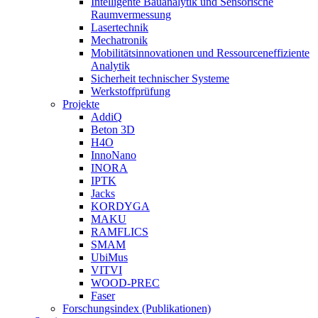
Intelligente Bauanalytik und Sensorische
Raumvermessung
Lasertechnik
Mechatronik
Mobilitätsinnovationen und Ressourceneffiziente
Analytik
Sicherheit technischer Systeme
Werkstoffprüfung
Projekte
AddiQ
Beton 3D
H4O
InnoNano
INORA
IPTK
Jacks
KORDYGA
MAKU
RAMFLICS
SMAM
UbiMus
VITVI
WOOD-PREC
Faser
Forschungsindex (Publikationen)