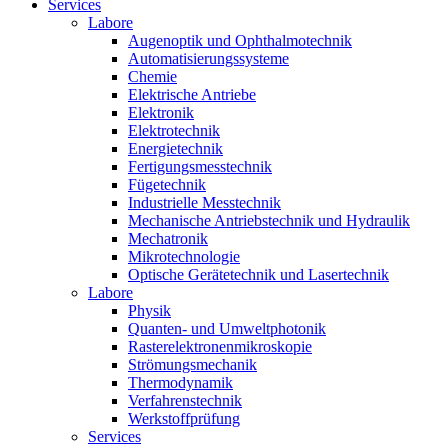
Services
Labore
Augenoptik und Ophthalmotechnik
Automatisierungssysteme
Chemie
Elektrische Antriebe
Elektronik
Elektrotechnik
Energietechnik
Fertigungsmesstechnik
Fügetechnik
Industrielle Messtechnik
Mechanische Antriebstechnik und Hydraulik
Mechatronik
Mikrotechnologie
Optische Gerätetechnik und Lasertechnik
Labore
Physik
Quanten- und Umweltphotonik
Rasterelektronenmikroskopie
Strömungsmechanik
Thermodynamik
Verfahrenstechnik
Werkstoffprüfung
Services