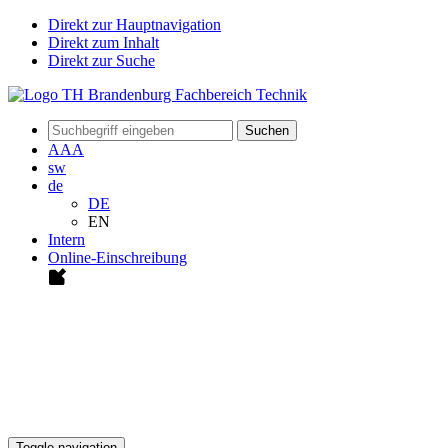
Direkt zur Hauptnavigation
Direkt zum Inhalt
Direkt zur Suche
Suchen
A
A
A
sw
de
DE
EN
Intern
Online-Einschreibung
Toggle navigation