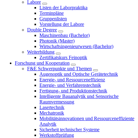
Labore
Listen der Laborpraktika
Terminpläne
Gruppenlisten
Vorstellung der Labore
Double Degree
Maschinenbau (Bachelor)
Photonik (Master)
Wirtschaftsingenieurwesen (Bachelor)
Weiterbildung
Zertifikatskurs Feinoptik
Forschung und Kooperation
F&E Schwerpunkte und Themen
Augenoptik und Optische Gerätetechnik
Energie- und Ressourceneffizienz
Energie- und Verfahrenstechnik
Fertigung- und Produktionstechnik
Intelligente Bauanalytik und Sensorische
Raumvermessung
Lasertechnik
Mechatronik
Mobilitätsinnovationen und Ressourceneffiziente
Analytik
Sicherheit technischer Systeme
Werkstoffprüfung