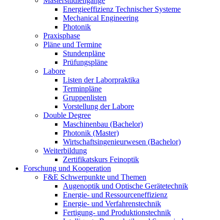
Masterstudiengänge
Energieeffizienz Technischer Systeme
Mechanical Engineering
Photonik
Praxisphase
Pläne und Termine
Stundenpläne
Prüfungspläne
Labore
Listen der Laborpraktika
Terminpläne
Gruppenlisten
Vorstellung der Labore
Double Degree
Maschinenbau (Bachelor)
Photonik (Master)
Wirtschaftsingenieurwesen (Bachelor)
Weiterbildung
Zertifikatskurs Feinoptik
Forschung und Kooperation
F&E Schwerpunkte und Themen
Augenoptik und Optische Gerätetechnik
Energie- und Ressourceneffizienz
Energie- und Verfahrenstechnik
Fertigung- und Produktionstechnik