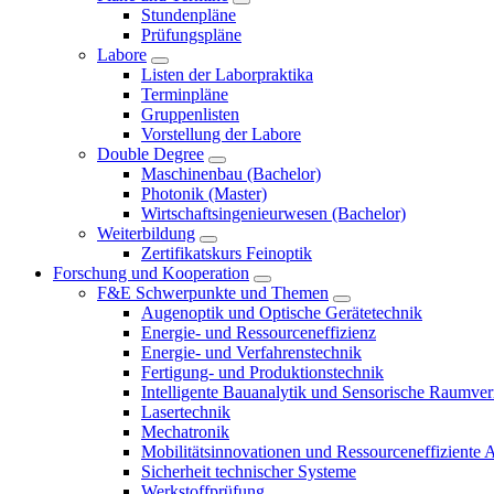
Stundenpläne
Prüfungspläne
Labore
Listen der Laborpraktika
Terminpläne
Gruppenlisten
Vorstellung der Labore
Double Degree
Maschinenbau (Bachelor)
Photonik (Master)
Wirtschaftsingenieurwesen (Bachelor)
Weiterbildung
Zertifikatskurs Feinoptik
Forschung und Kooperation
F&E Schwerpunkte und Themen
Augenoptik und Optische Gerätetechnik
Energie- und Ressourceneffizienz
Energie- und Verfahrenstechnik
Fertigung- und Produktionstechnik
Intelligente Bauanalytik und Sensorische Raumve
Lasertechnik
Mechatronik
Mobilitätsinnovationen und Ressourceneffiziente 
Sicherheit technischer Systeme
Werkstoffprüfung