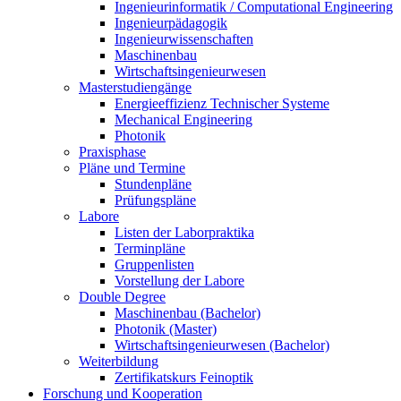
Ingenieurinformatik / Computational Engineering
Ingenieurpädagogik
Ingenieurwissenschaften
Maschinenbau
Wirtschaftsingenieurwesen
Masterstudiengänge
Energieeffizienz Technischer Systeme
Mechanical Engineering
Photonik
Praxisphase
Pläne und Termine
Stundenpläne
Prüfungspläne
Labore
Listen der Laborpraktika
Terminpläne
Gruppenlisten
Vorstellung der Labore
Double Degree
Maschinenbau (Bachelor)
Photonik (Master)
Wirtschaftsingenieurwesen (Bachelor)
Weiterbildung
Zertifikatskurs Feinoptik
Forschung und Kooperation