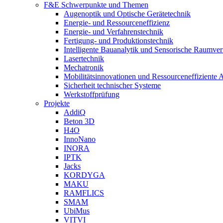
F&E Schwerpunkte und Themen
Augenoptik und Optische Gerätetechnik
Energie- und Ressourceneffizienz
Energie- und Verfahrenstechnik
Fertigung- und Produktionstechnik
Intelligente Bauanalytik und Sensorische Raumve
Lasertechnik
Mechatronik
Mobilitätsinnovationen und Ressourceneffiziente 
Sicherheit technischer Systeme
Werkstoffprüfung
Projekte
AddiQ
Beton 3D
H4O
InnoNano
INORA
IPTK
Jacks
KORDYGA
MAKU
RAMFLICS
SMAM
UbiMus
VITVI