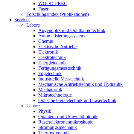
WOOD-PREC
Faser
Forschungsindex (Publikationen)
Services
Labore
Augenoptik und Ophthalmotechnik
Automatisierungssysteme
Chemie
Elektrische Antriebe
Elektronik
Elektrotechnik
Energietechnik
Fertigungsmesstechnik
Fügetechnik
Industrielle Messtechnik
Mechanische Antriebstechnik und Hydraulik
Mechatronik
Mikrotechnologie
Optische Gerätetechnik und Lasertechnik
Labore
Physik
Quanten- und Umweltphotonik
Rasterelektronenmikroskopie
Strömungsmechanik
Thermodynamik