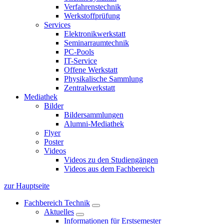
Verfahrenstechnik
Werkstoffprüfung
Services
Elektronikwerkstatt
Seminarraumtechnik
PC-Pools
IT-Service
Offene Werkstatt
Physikalische Sammlung
Zentralwerkstatt
Mediathek
Bilder
Bildersammlungen
Alumni-Mediathek
Flyer
Poster
Videos
Videos zu den Studiengängen
Videos aus dem Fachbereich
zur Hauptseite
Fachbereich Technik
Aktuelles
Informationen für Erstsemester