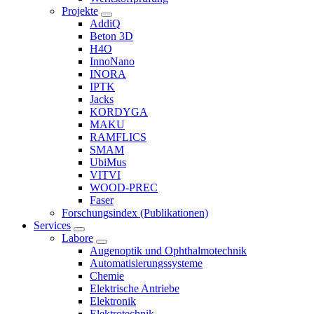
Projekte
AddiQ
Beton 3D
H4O
InnoNano
INORA
IPTK
Jacks
KORDYGA
MAKU
RAMFLICS
SMAM
UbiMus
VITVI
WOOD-PREC
Faser
Forschungsindex (Publikationen)
Services
Labore
Augenoptik und Ophthalmotechnik
Automatisierungssysteme
Chemie
Elektrische Antriebe
Elektronik
Elektrotechnik