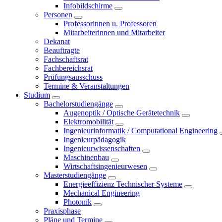
Infobildschirme
Personen
Professorinnen u. Professoren
Mitarbeiterinnen und Mitarbeiter
Dekanat
Beauftragte
Fachschaftsrat
Fachbereichsrat
Prüfungsausschuss
Termine & Veranstaltungen
Studium
Bachelorstudiengänge
Augenoptik / Optische Gerätetechnik
Elektromobilität
Ingenieurinformatik / Computational Engineering
Ingenieurpädagogik
Ingenieurwissenschaften
Maschinenbau
Wirtschaftsingenieurwesen
Masterstudiengänge
Energieeffizienz Technischer Systeme
Mechanical Engineering
Photonik
Praxisphase
Pläne und Termine