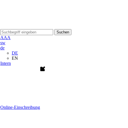
Suchen
A
A
A
sw
de
DE
EN
Intern
Online-Einschreibung