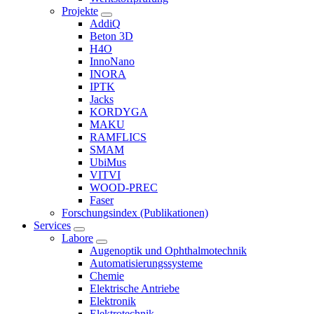
Projekte
AddiQ
Beton 3D
H4O
InnoNano
INORA
IPTK
Jacks
KORDYGA
MAKU
RAMFLICS
SMAM
UbiMus
VITVI
WOOD-PREC
Faser
Forschungsindex (Publikationen)
Services
Labore
Augenoptik und Ophthalmotechnik
Automatisierungssysteme
Chemie
Elektrische Antriebe
Elektronik
Elektrotechnik