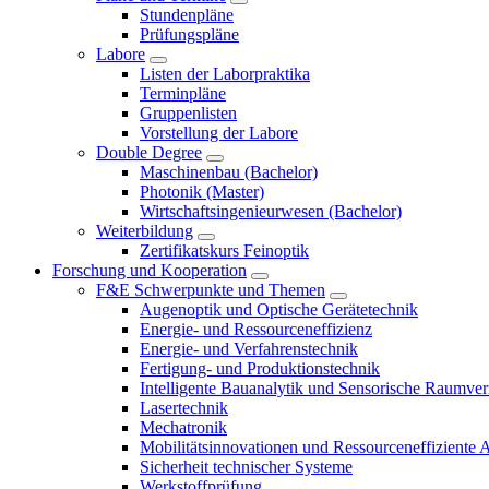
Stundenpläne
Prüfungspläne
Labore
Listen der Laborpraktika
Terminpläne
Gruppenlisten
Vorstellung der Labore
Double Degree
Maschinenbau (Bachelor)
Photonik (Master)
Wirtschaftsingenieurwesen (Bachelor)
Weiterbildung
Zertifikatskurs Feinoptik
Forschung und Kooperation
F&E Schwerpunkte und Themen
Augenoptik und Optische Gerätetechnik
Energie- und Ressourceneffizienz
Energie- und Verfahrenstechnik
Fertigung- und Produktionstechnik
Intelligente Bauanalytik und Sensorische Raumve
Lasertechnik
Mechatronik
Mobilitätsinnovationen und Ressourceneffiziente 
Sicherheit technischer Systeme
Werkstoffprüfung