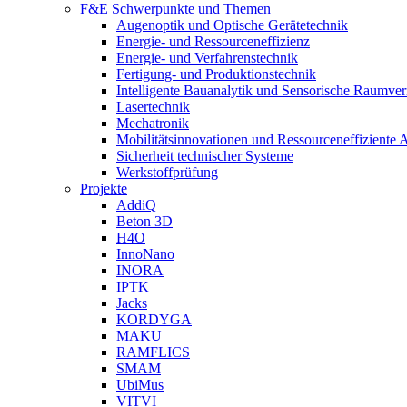
F&E Schwerpunkte und Themen
Augenoptik und Optische Gerätetechnik
Energie- und Ressourceneffizienz
Energie- und Verfahrenstechnik
Fertigung- und Produktionstechnik
Intelligente Bauanalytik und Sensorische Raumve
Lasertechnik
Mechatronik
Mobilitätsinnovationen und Ressourceneffiziente 
Sicherheit technischer Systeme
Werkstoffprüfung
Projekte
AddiQ
Beton 3D
H4O
InnoNano
INORA
IPTK
Jacks
KORDYGA
MAKU
RAMFLICS
SMAM
UbiMus
VITVI