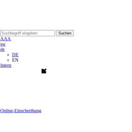
Suchen
A
A
A
sw
de
DE
EN
Intern
Online-Einschreibung