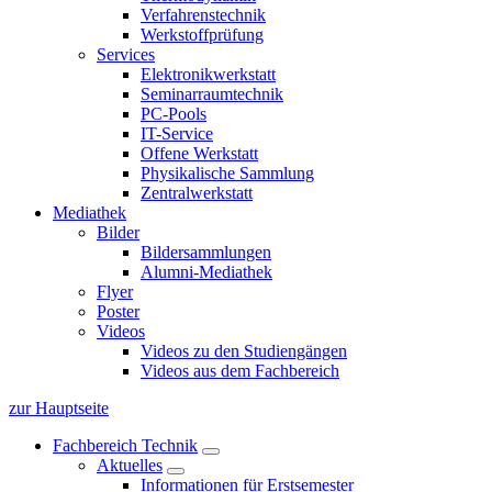
Verfahrenstechnik
Werkstoffprüfung
Services
Elektronikwerkstatt
Seminarraumtechnik
PC-Pools
IT-Service
Offene Werkstatt
Physikalische Sammlung
Zentralwerkstatt
Mediathek
Bilder
Bildersammlungen
Alumni-Mediathek
Flyer
Poster
Videos
Videos zu den Studiengängen
Videos aus dem Fachbereich
zur Hauptseite
Fachbereich Technik
Aktuelles
Informationen für Erstsemester