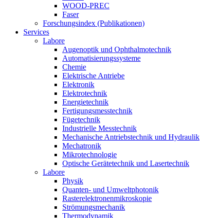
WOOD-PREC
Faser
Forschungsindex (Publikationen)
Services
Labore
Augenoptik und Ophthalmotechnik
Automatisierungssysteme
Chemie
Elektrische Antriebe
Elektronik
Elektrotechnik
Energietechnik
Fertigungsmesstechnik
Fügetechnik
Industrielle Messtechnik
Mechanische Antriebstechnik und Hydraulik
Mechatronik
Mikrotechnologie
Optische Gerätetechnik und Lasertechnik
Labore
Physik
Quanten- und Umweltphotonik
Rasterelektronenmikroskopie
Strömungsmechanik
Thermodynamik