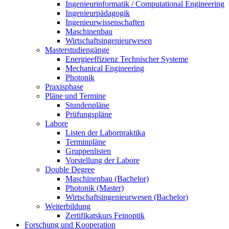
Ingenieurinformatik / Computational Engineering
Ingenieurpädagogik
Ingenieurwissenschaften
Maschinenbau
Wirtschaftsingenieurwesen
Masterstudiengänge
Energieeffizienz Technischer Systeme
Mechanical Engineering
Photonik
Praxisphase
Pläne und Termine
Stundenpläne
Prüfungspläne
Labore
Listen der Laborpraktika
Terminpläne
Gruppenlisten
Vorstellung der Labore
Double Degree
Maschinenbau (Bachelor)
Photonik (Master)
Wirtschaftsingenieurwesen (Bachelor)
Weiterbildung
Zertifikatskurs Feinoptik
Forschung und Kooperation