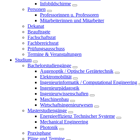
Infobildschirme
Personen
Professorinnen u. Professoren
Mitarbeiterinnen und Mitarbeiter
Dekanat
Beauftragte
Fachschaftsrat
Fachbereichsrat
Prüfungsausschuss
Termine & Veranstaltungen
Studium
Bachelorstudiengänge
Augenoptik / Optische Gerätetechnik
Elektromobilität
Ingenieurinformatik / Computational Engineering
Ingenieurpädagogik
Ingenieurwissenschaften
Maschinenbau
Wirtschaftsingenieurwesen
Masterstudiengänge
Energieeffizienz Technischer Systeme
Mechanical Engineering
Photonik
Praxisphase
Pläne und Termine