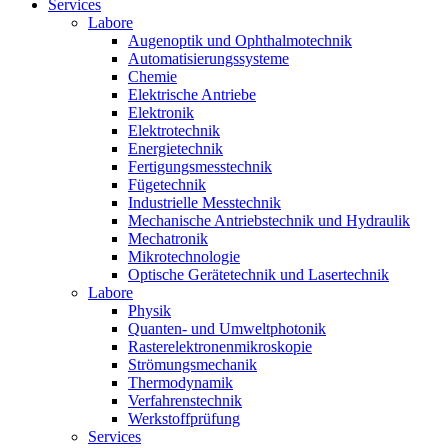
Services
Labore
Augenoptik und Ophthalmotechnik
Automatisierungssysteme
Chemie
Elektrische Antriebe
Elektronik
Elektrotechnik
Energietechnik
Fertigungsmesstechnik
Fügetechnik
Industrielle Messtechnik
Mechanische Antriebstechnik und Hydraulik
Mechatronik
Mikrotechnologie
Optische Gerätetechnik und Lasertechnik
Labore
Physik
Quanten- und Umweltphotonik
Rasterelektronenmikroskopie
Strömungsmechanik
Thermodynamik
Verfahrenstechnik
Werkstoffprüfung
Services