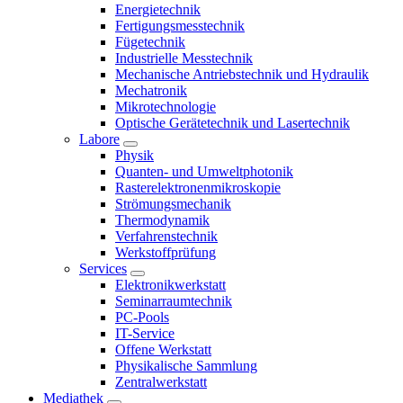
Energietechnik
Fertigungsmesstechnik
Fügetechnik
Industrielle Messtechnik
Mechanische Antriebstechnik und Hydraulik
Mechatronik
Mikrotechnologie
Optische Gerätetechnik und Lasertechnik
Labore
Physik
Quanten- und Umweltphotonik
Rasterelektronenmikroskopie
Strömungsmechanik
Thermodynamik
Verfahrenstechnik
Werkstoffprüfung
Services
Elektronikwerkstatt
Seminarraumtechnik
PC-Pools
IT-Service
Offene Werkstatt
Physikalische Sammlung
Zentralwerkstatt
Mediathek