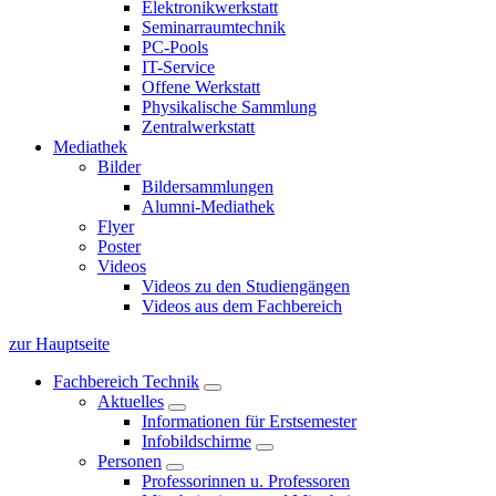
Elektronikwerkstatt
Seminarraumtechnik
PC-Pools
IT-Service
Offene Werkstatt
Physikalische Sammlung
Zentralwerkstatt
Mediathek
Bilder
Bildersammlungen
Alumni-Mediathek
Flyer
Poster
Videos
Videos zu den Studiengängen
Videos aus dem Fachbereich
zur Hauptseite
Fachbereich Technik
Aktuelles
Informationen für Erstsemester
Infobildschirme
Personen
Professorinnen u. Professoren