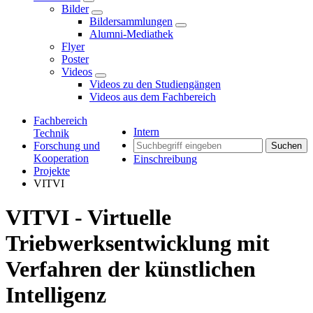
Bilder
Bildersammlungen
Alumni-Mediathek
Flyer
Poster
Videos
Videos zu den Studiengängen
Videos aus dem Fachbereich
Fachbereich
Intern
Technik
Forschung und
Suchen
Kooperation
Einschreibung
Projekte
VITVI
VITVI - Virtuelle
Triebwerksentwicklung mit
Verfahren der künstlichen
Intelligenz