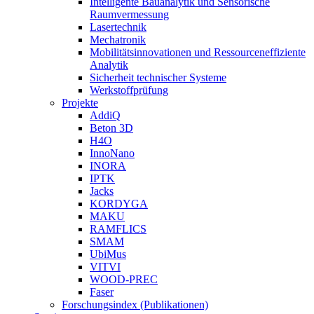
Intelligente Bauanalytik und Sensorische
Raumvermessung
Lasertechnik
Mechatronik
Mobilitätsinnovationen und Ressourceneffiziente
Analytik
Sicherheit technischer Systeme
Werkstoffprüfung
Projekte
AddiQ
Beton 3D
H4O
InnoNano
INORA
IPTK
Jacks
KORDYGA
MAKU
RAMFLICS
SMAM
UbiMus
VITVI
WOOD-PREC
Faser
Forschungsindex (Publikationen)