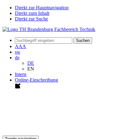
Direkt zur Hauptnavigation
Direkt zum Inhalt
Direkt zur Suche
Suchen
A
A
A
sw
de
DE
EN
Intern
Online-Einschreibung
Toggle navigation