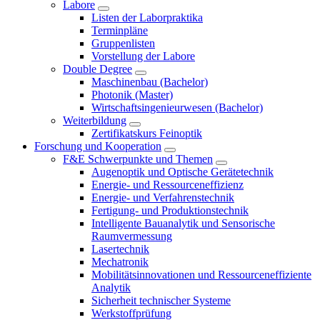
Labore
Listen der Laborpraktika
Terminpläne
Gruppenlisten
Vorstellung der Labore
Double Degree
Maschinenbau (Bachelor)
Photonik (Master)
Wirtschaftsingenieurwesen (Bachelor)
Weiterbildung
Zertifikatskurs Feinoptik
Forschung und Kooperation
F&E Schwerpunkte und Themen
Augenoptik und Optische Gerätetechnik
Energie- und Ressourceneffizienz
Energie- und Verfahrenstechnik
Fertigung- und Produktionstechnik
Intelligente Bauanalytik und Sensorische
Raumvermessung
Lasertechnik
Mechatronik
Mobilitätsinnovationen und Ressourceneffiziente
Analytik
Sicherheit technischer Systeme
Werkstoffprüfung