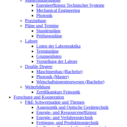
Masterstudiengänge
Energieeffizienz Technischer Systeme
Mechanical Engineering
Photonik
Praxisphase
Pläne und Termine
Stundenpläne
Prüfungspläne
Labore
Listen der Laborpraktika
Terminpläne
Gruppenlisten
Vorstellung der Labore
Double Degree
Maschinenbau (Bachelor)
Photonik (Master)
Wirtschaftsingenieurwesen (Bachelor)
Weiterbildung
Zertifikatskurs Feinoptik
Forschung und Kooperation
F&E Schwerpunkte und Themen
Augenoptik und Optische Gerätetechnik
Energie- und Ressourceneffizienz
Energie- und Verfahrenstechnik
Fertigung- und Produktionstechnik