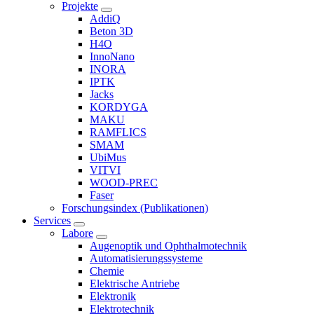
Projekte
AddiQ
Beton 3D
H4O
InnoNano
INORA
IPTK
Jacks
KORDYGA
MAKU
RAMFLICS
SMAM
UbiMus
VITVI
WOOD-PREC
Faser
Forschungsindex (Publikationen)
Services
Labore
Augenoptik und Ophthalmotechnik
Automatisierungssysteme
Chemie
Elektrische Antriebe
Elektronik
Elektrotechnik