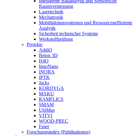
Intelligente Bauanalytik und Sensorische
Raumvermessung
Lasertechnik
Mechatronik
Mobilitätsinnovationen und Ressourceneffiziente
Analytik
Sicherheit technischer Systeme
Werkstoffprüfung
Projekte
AddiQ
Beton 3D
H4O
InnoNano
INORA
IPTK
Jacks
KORDYGA
MAKU
RAMFLICS
SMAM
UbiMus
VITVI
WOOD-PREC
Faser
Forschungsindex (Publikationen)