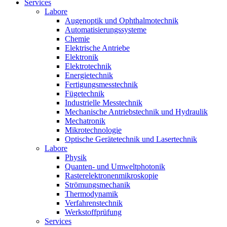
Services
Labore
Augenoptik und Ophthalmotechnik
Automatisierungssysteme
Chemie
Elektrische Antriebe
Elektronik
Elektrotechnik
Energietechnik
Fertigungsmesstechnik
Fügetechnik
Industrielle Messtechnik
Mechanische Antriebstechnik und Hydraulik
Mechatronik
Mikrotechnologie
Optische Gerätetechnik und Lasertechnik
Labore
Physik
Quanten- und Umweltphotonik
Rasterelektronenmikroskopie
Strömungsmechanik
Thermodynamik
Verfahrenstechnik
Werkstoffprüfung
Services