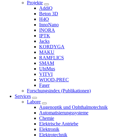
Projekte
AddiQ
Beton 3D
H4O
InnoNano
INORA
IPTK
Jacks
KORDYGA
MAKU
RAMFLICS
SMAM
UbiMus
VITVI
WOOD-PREC
Faser
Forschungsindex (Publikationen)
Services
Labore
Augenoptik und Ophthalmotechnik
Automatisierungssysteme
Chemie
Elektrische Antriebe
Elektronik
Elektrotechnik