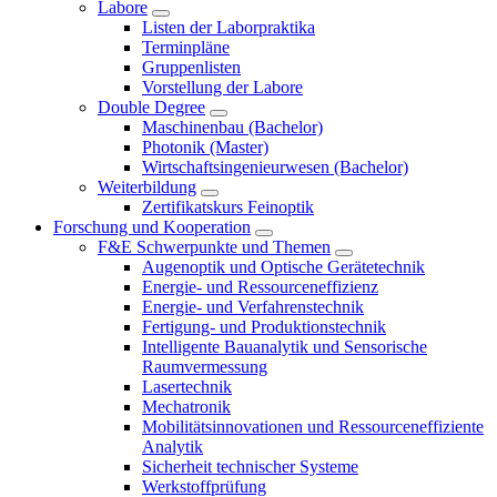
Labore
Listen der Laborpraktika
Terminpläne
Gruppenlisten
Vorstellung der Labore
Double Degree
Maschinenbau (Bachelor)
Photonik (Master)
Wirtschaftsingenieurwesen (Bachelor)
Weiterbildung
Zertifikatskurs Feinoptik
Forschung und Kooperation
F&E Schwerpunkte und Themen
Augenoptik und Optische Gerätetechnik
Energie- und Ressourceneffizienz
Energie- und Verfahrenstechnik
Fertigung- und Produktionstechnik
Intelligente Bauanalytik und Sensorische
Raumvermessung
Lasertechnik
Mechatronik
Mobilitätsinnovationen und Ressourceneffiziente
Analytik
Sicherheit technischer Systeme
Werkstoffprüfung