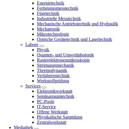
Energietechnik
Fertigungsmesstechnik
Fügetechnik
Industrielle Messtechnik
Mechanische Antriebstechnik und Hydraulik
Mechatronik
Mikrotechnologie
Optische Gerätetechnik und Lasertechnik
Labore
Physik
Quanten- und Umweltphotonik
Rasterelektronenmikroskopie
Strömungsmechanik
Thermodynamik
Verfahrenstechnik
Werkstoffprüfung
Services
Elektronikwerkstatt
Seminarraumtechnik
PC-Pools
IT-Service
Offene Werkstatt
Physikalische Sammlung
Zentralwerkstatt
Mediathek