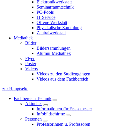
Elektronikwerkstatt
Seminarraumtechnik
PC-Pools
IT-Service
Offene Werkstatt
Physikalische Sammlung
Zentralwerkstatt
Mediathek
Bilder
Bildersammlungen
Alumni-Mediathek
Flyer
Poster
Videos
Videos zu den Studiengängen
Videos aus dem Fachbereich
zur Hauptseite
Fachbereich Technik
Aktuelles
Informationen für Erstsemester
Infobildschirme
Personen
Professorinnen u. Professoren