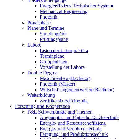
Masterstudiengänge
Energieeffizienz Technischer Systeme
Mechanical Engineering
Photonik
Praxisphase
Pläne und Termine
Stundenpläne
Prüfungspläne
Labore
Listen der Laborpraktika
Terminpläne
Gruppenlisten
Vorstellung der Labore
Double Degree
Maschinenbau (Bachelor)
Photonik (Master)
Wirtschaftsingenieurwesen (Bachelor)
Weiterbildung
Zertifikatskurs Feinoptik
Forschung und Kooperation
F&E Schwerpunkte und Themen
Augenoptik und Optische Gerätetechnik
Energie- und Ressourceneffizienz
Energie- und Verfahrenstechnik
Fertigung- und Produktionstechnik