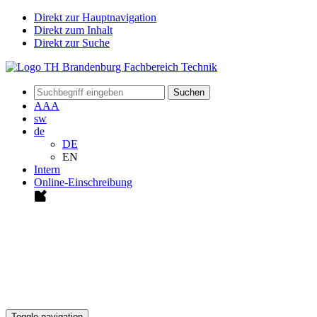
Direkt zur Hauptnavigation
Direkt zum Inhalt
Direkt zur Suche
Suchen
A
A
A
sw
de
DE
EN
Intern
Online-Einschreibung
Toggle navigation