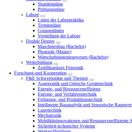
Stundenpläne
Prüfungspläne
Labore
Listen der Laborpraktika
Terminpläne
Gruppenlisten
Vorstellung der Labore
Double Degree
Maschinenbau (Bachelor)
Photonik (Master)
Wirtschaftsingenieurwesen (Bachelor)
Weiterbildung
Zertifikatskurs Feinoptik
Forschung und Kooperation
F&E Schwerpunkte und Themen
Augenoptik und Optische Gerätetechnik
Energie- und Ressourceneffizienz
Energie- und Verfahrenstechnik
Fertigung- und Produktionstechnik
Intelligente Bauanalytik und Sensorische Raumve
Lasertechnik
Mechatronik
Mobilitätsinnovationen und Ressourceneffiziente 
Sicherheit technischer Systeme
Werkstoffprüfung