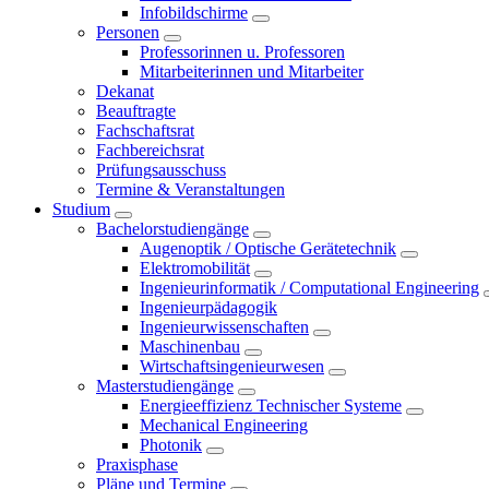
Infobildschirme
Personen
Professorinnen u. Professoren
Mitarbeiterinnen und Mitarbeiter
Dekanat
Beauftragte
Fachschaftsrat
Fachbereichsrat
Prüfungsausschuss
Termine & Veranstaltungen
Studium
Bachelorstudiengänge
Augenoptik / Optische Gerätetechnik
Elektromobilität
Ingenieurinformatik / Computational Engineering
Ingenieurpädagogik
Ingenieurwissenschaften
Maschinenbau
Wirtschaftsingenieurwesen
Masterstudiengänge
Energieeffizienz Technischer Systeme
Mechanical Engineering
Photonik
Praxisphase
Pläne und Termine