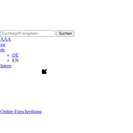
Suchen
A
A
A
sw
de
DE
EN
Intern
Online-Einschreibung