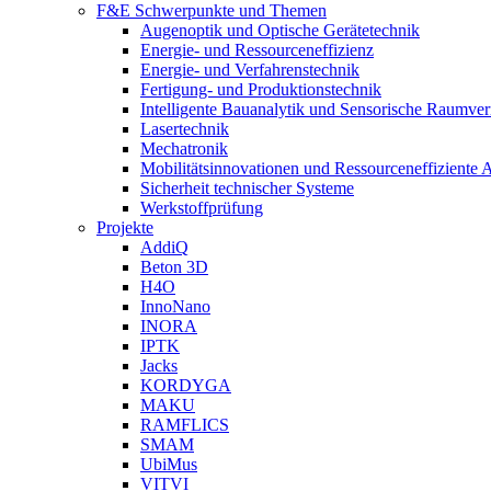
F&E Schwerpunkte und Themen
Augenoptik und Optische Gerätetechnik
Energie- und Ressourceneffizienz
Energie- und Verfahrenstechnik
Fertigung- und Produktionstechnik
Intelligente Bauanalytik und Sensorische Raumve
Lasertechnik
Mechatronik
Mobilitätsinnovationen und Ressourceneffiziente 
Sicherheit technischer Systeme
Werkstoffprüfung
Projekte
AddiQ
Beton 3D
H4O
InnoNano
INORA
IPTK
Jacks
KORDYGA
MAKU
RAMFLICS
SMAM
UbiMus
VITVI