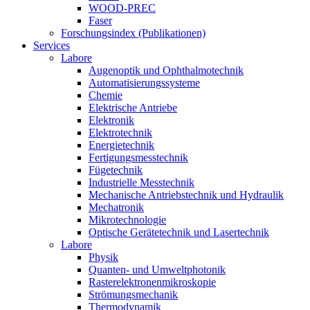
WOOD-PREC
Faser
Forschungsindex (Publikationen)
Services
Labore
Augenoptik und Ophthalmotechnik
Automatisierungssysteme
Chemie
Elektrische Antriebe
Elektronik
Elektrotechnik
Energietechnik
Fertigungsmesstechnik
Fügetechnik
Industrielle Messtechnik
Mechanische Antriebstechnik und Hydraulik
Mechatronik
Mikrotechnologie
Optische Gerätetechnik und Lasertechnik
Labore
Physik
Quanten- und Umweltphotonik
Rasterelektronenmikroskopie
Strömungsmechanik
Thermodynamik