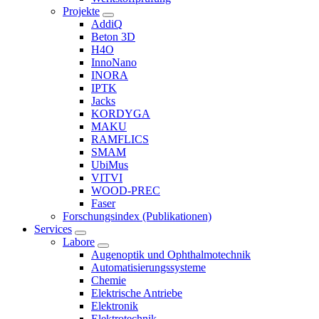
Projekte
AddiQ
Beton 3D
H4O
InnoNano
INORA
IPTK
Jacks
KORDYGA
MAKU
RAMFLICS
SMAM
UbiMus
VITVI
WOOD-PREC
Faser
Forschungsindex (Publikationen)
Services
Labore
Augenoptik und Ophthalmotechnik
Automatisierungssysteme
Chemie
Elektrische Antriebe
Elektronik
Elektrotechnik