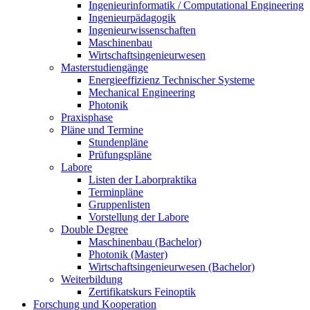
Ingenieurinformatik / Computational Engineering
Ingenieurpädagogik
Ingenieurwissenschaften
Maschinenbau
Wirtschaftsingenieurwesen
Masterstudiengänge
Energieeffizienz Technischer Systeme
Mechanical Engineering
Photonik
Praxisphase
Pläne und Termine
Stundenpläne
Prüfungspläne
Labore
Listen der Laborpraktika
Terminpläne
Gruppenlisten
Vorstellung der Labore
Double Degree
Maschinenbau (Bachelor)
Photonik (Master)
Wirtschaftsingenieurwesen (Bachelor)
Weiterbildung
Zertifikatskurs Feinoptik
Forschung und Kooperation