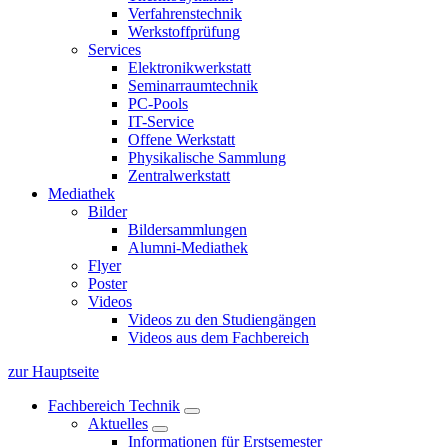
Verfahrenstechnik
Werkstoffprüfung
Services
Elektronikwerkstatt
Seminarraumtechnik
PC-Pools
IT-Service
Offene Werkstatt
Physikalische Sammlung
Zentralwerkstatt
Mediathek
Bilder
Bildersammlungen
Alumni-Mediathek
Flyer
Poster
Videos
Videos zu den Studiengängen
Videos aus dem Fachbereich
zur Hauptseite
Fachbereich Technik
Aktuelles
Informationen für Erstsemester