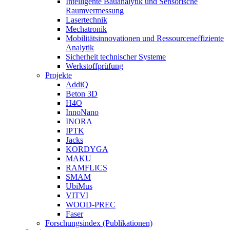
Intelligente Bauanalytik und Sensorische
Raumvermessung
Lasertechnik
Mechatronik
Mobilitätsinnovationen und Ressourceneffiziente
Analytik
Sicherheit technischer Systeme
Werkstoffprüfung
Projekte
AddiQ
Beton 3D
H4O
InnoNano
INORA
IPTK
Jacks
KORDYGA
MAKU
RAMFLICS
SMAM
UbiMus
VITVI
WOOD-PREC
Faser
Forschungsindex (Publikationen)