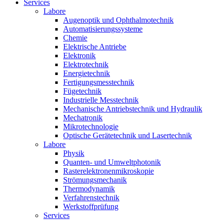
Services
Labore
Augenoptik und Ophthalmotechnik
Automatisierungssysteme
Chemie
Elektrische Antriebe
Elektronik
Elektrotechnik
Energietechnik
Fertigungsmesstechnik
Fügetechnik
Industrielle Messtechnik
Mechanische Antriebstechnik und Hydraulik
Mechatronik
Mikrotechnologie
Optische Gerätetechnik und Lasertechnik
Labore
Physik
Quanten- und Umweltphotonik
Rasterelektronenmikroskopie
Strömungsmechanik
Thermodynamik
Verfahrenstechnik
Werkstoffprüfung
Services