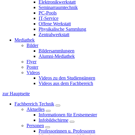
Elektronikwerkstatt
Seminarraumtechnik
PC-Pools
IT-Service
Offene Werkstatt
Physikalische Sammlung
Zentralwerkstatt
Mediathek
Bilder
Bildersammlungen
Alumni-Mediathek
Flyer
Poster
Videos
Videos zu den Studiengängen
Videos aus dem Fachbereich
zur Hauptseite
Fachbereich Technik
Aktuelles
Informationen für Erstsemester
Infobildschirme
Personen
Professorinnen u. Professoren