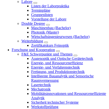
Labore
Listen der Laborpraktika
Terminpläne
Gruppenlisten
Vorstellung der Labore
Double Degree
Maschinenbau (Bachelor)
Photonik (Master)
Wirtschaftsingenieurwesen (Bachelor)
Weiterbildung
Zertifikatskurs Feinoptik
Forschung und Kooperation
F&E Schwerpunkte und Themen
Augenoptik und Optische Gerätetechnik
Energie- und Ressourceneffizienz
Energie- und Verfahrenstechnik
Fertigung- und Produktionstechnik
Intelligente Bauanalytik und Sensorische
Raumvermessung
Lasertechnik
Mechatronik
Mobilitätsinnovationen und Ressourceneffiziente
Analytik
Sicherheit technischer Systeme
Werkstoffprüfung