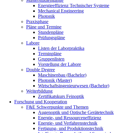
Masterstudiengänge
Energieeffizienz Technischer Systeme
Mechanical Engineering
Photonik
Praxisphase
Pläne und Termine
Stundenpläne
Prüfungspläne
Labore
Listen der Laborpraktika
Terminpläne
Gruppenlisten
Vorstellung der Labore
Double Degree
Maschinenbau (Bachelor)
Photonik (Master)
Wirtschaftsingenieurwesen (Bachelor)
Weiterbildung
Zertifikatskurs Feinoptik
Forschung und Kooperation
F&E Schwerpunkte und Themen
Augenoptik und Optische Gerätetechnik
Energie- und Ressourceneffizienz
Energie- und Verfahrenstechnik
Fertigung- und Produktionstechnik