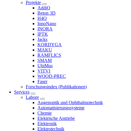
Projekte
AddiQ
Beton 3D
H4O
InnoNano
INORA
IPTK
Jacks
KORDYGA
MAKU
RAMFLICS
SMAM
UbiMus
VITVI
WOOD-PREC
Faser
Forschungsindex (Publikationen)
Services
Labore
Augenoptik und Ophthalmotechnik
Automatisierungssysteme
Chemie
Elektrische Antriebe
Elektronik
Elektrotechnik