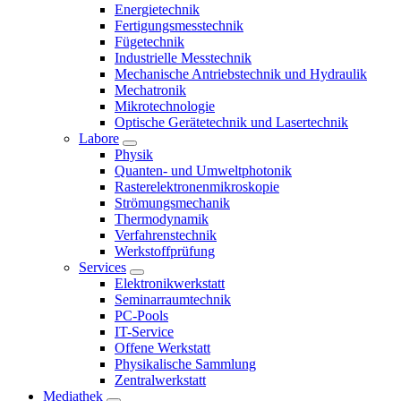
Energietechnik
Fertigungsmesstechnik
Fügetechnik
Industrielle Messtechnik
Mechanische Antriebstechnik und Hydraulik
Mechatronik
Mikrotechnologie
Optische Gerätetechnik und Lasertechnik
Labore
Physik
Quanten- und Umweltphotonik
Rasterelektronenmikroskopie
Strömungsmechanik
Thermodynamik
Verfahrenstechnik
Werkstoffprüfung
Services
Elektronikwerkstatt
Seminarraumtechnik
PC-Pools
IT-Service
Offene Werkstatt
Physikalische Sammlung
Zentralwerkstatt
Mediathek