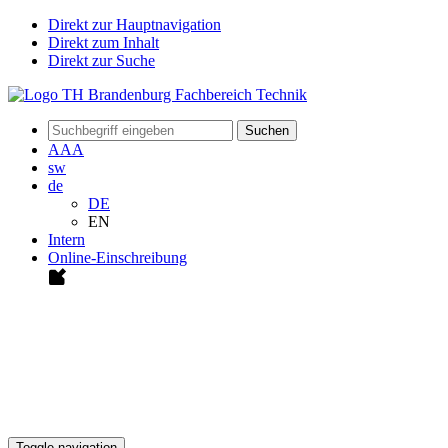
Direkt zur Hauptnavigation
Direkt zum Inhalt
Direkt zur Suche
Suchen
A
A
A
sw
de
DE
EN
Intern
Online-Einschreibung
Toggle navigation