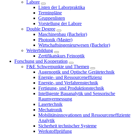
Labore
Listen der Laborpraktika
Terminpläne
Gruppenlisten
Vorstellung der Labore
Double Degree
Maschinenbau (Bachelor)
Photonik (Master)
Wirtschaftsingenieurwesen (Bachelor)
Weiterbildung
Zertifikatskurs Feinoptik
Forschung und Kooperation
F&E Schwerpunkte und Themen
Augenoptik und Optische Gerätetechnik
Energie- und Ressourceneffizienz
Energie- und Verfahrenstechnik
Fertigung- und Produktionstechnik
Intelligente Bauanalytik und Sensorische
Raumvermessung
Lasertechnik
Mechatronik
Mobilitätsinnovationen und Ressourceneffiziente
Analytik
Sicherheit technischer Systeme
Werkstoffprüfung