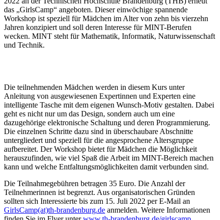
2022 an der Technischen Hochschule Brandenburg (THB) erneut
das „GirlsCamp“ angeboten. Dieser einwöchige spannende
Workshop ist speziell für Mädchen im Alter von zehn bis vierzehn
Jahren konzipiert und soll deren Interesse für MINT-Berufen
wecken. MINT steht für Mathematik, Informatik, Naturwissenschaft
und Technik.
Die teilnehmenden Mädchen werden in diesem Kurs unter
Anleitung von ausgewiesenen Expertinnen und Experten eine
intelligente Tasche mit dem eigenen Wunsch-Motiv gestalten. Dabei
geht es nicht nur um das Design, sondern auch um eine
dazugehörige elektronische Schaltung und deren Programmierung.
Die einzelnen Schritte dazu sind in überschaubare Abschnitte
untergliedert und speziell für die angesprochene Altersgruppe
aufbereitet. Der Workshop bietet für Mädchen die Möglichkeit
herauszufinden, wie viel Spaß die Arbeit im MINT-Bereich machen
kann und welche Entfaltungsmöglichkeiten damit verbunden sind.
Die Teilnahmegebühren betragen 35 Euro. Die Anzahl der
Teilnehmerinnen ist begrenzt. Aus organisatorischen Gründen
sollten sich Interessierte bis zum 15. Juli 2022 per E-Mail an
GirlsCamp(at)th-brandenburg.de
anmelden. Weitere Informationen
finden Sie im Flyer unter
www.th-brandenburg.de/girlscamp