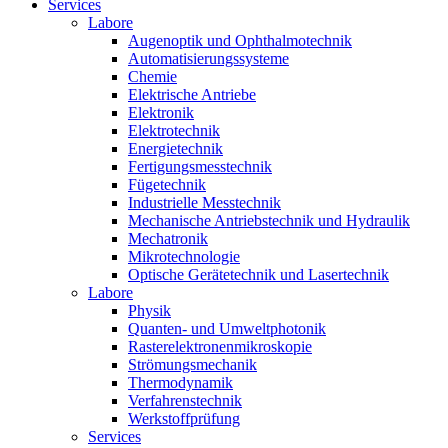
Services
Labore
Augenoptik und Ophthalmotechnik
Automatisierungssysteme
Chemie
Elektrische Antriebe
Elektronik
Elektrotechnik
Energietechnik
Fertigungsmesstechnik
Fügetechnik
Industrielle Messtechnik
Mechanische Antriebstechnik und Hydraulik
Mechatronik
Mikrotechnologie
Optische Gerätetechnik und Lasertechnik
Labore
Physik
Quanten- und Umweltphotonik
Rasterelektronenmikroskopie
Strömungsmechanik
Thermodynamik
Verfahrenstechnik
Werkstoffprüfung
Services