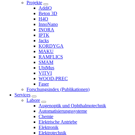
Projekte
AddiQ
Beton 3D
H4O
InnoNano
INORA
IPTK
Jacks
KORDYGA
MAKU
RAMFLICS
SMAM
UbiMus
VITVI
WOOD-PREC
Faser
Forschungsindex (Publikationen)
Services
Labore
Augenoptik und Ophthalmotechnik
Automatisierungssysteme
Chemie
Elektrische Antriebe
Elektronik
Elektrotechnik