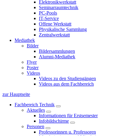
Elektronikwerkstatt
Seminarraumtechnik
PC-Pools
IT-Service
Offene Werkstatt
Physikalische Sammlung
Zentralwerkstatt
Mediathek
Bilder
Bildersammlungen
Alumni-Mediathek
Flyer
Poster
Videos
Videos zu den Studiengängen
Videos aus dem Fachbereich
zur Hauptseite
Fachbereich Technik
Aktuelles
Informationen für Erstsemester
Infobildschirme
Personen
Professorinnen u. Professoren