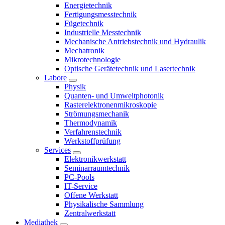
Energietechnik
Fertigungsmesstechnik
Fügetechnik
Industrielle Messtechnik
Mechanische Antriebstechnik und Hydraulik
Mechatronik
Mikrotechnologie
Optische Gerätetechnik und Lasertechnik
Labore
Physik
Quanten- und Umweltphotonik
Rasterelektronenmikroskopie
Strömungsmechanik
Thermodynamik
Verfahrenstechnik
Werkstoffprüfung
Services
Elektronikwerkstatt
Seminarraumtechnik
PC-Pools
IT-Service
Offene Werkstatt
Physikalische Sammlung
Zentralwerkstatt
Mediathek