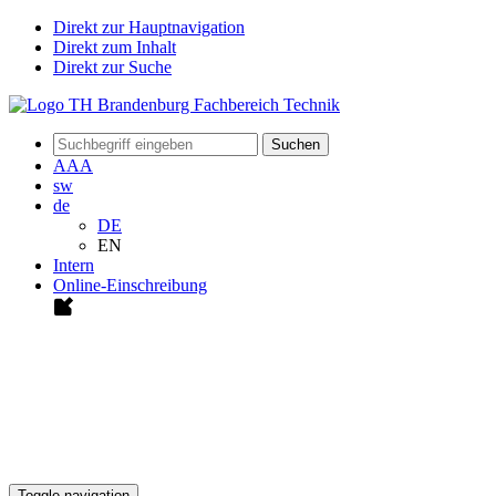
Direkt zur Hauptnavigation
Direkt zum Inhalt
Direkt zur Suche
Suchen
A
A
A
sw
de
DE
EN
Intern
Online-Einschreibung
Toggle navigation