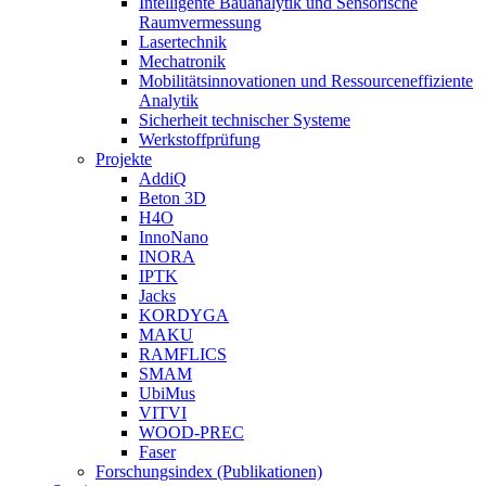
Intelligente Bauanalytik und Sensorische
Raumvermessung
Lasertechnik
Mechatronik
Mobilitätsinnovationen und Ressourceneffiziente
Analytik
Sicherheit technischer Systeme
Werkstoffprüfung
Projekte
AddiQ
Beton 3D
H4O
InnoNano
INORA
IPTK
Jacks
KORDYGA
MAKU
RAMFLICS
SMAM
UbiMus
VITVI
WOOD-PREC
Faser
Forschungsindex (Publikationen)