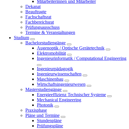
Mitarbeiterinnen und Mitarbeiter
Dekanat
Beauftragte
Fachschaftsrat
Fachbereichsrat
Prüfungsausschuss
Termine & Veranstaltungen
Studium
Bachelorstudiengänge
Augenoptik / Optische Gerätetechnik
Elektromobilität
Ingenieurinformatik / Computational Engineering
Ingenieurpädagogik
Ingenieurwissenschaften
Maschinenbau
Wirtschaftsingenieurwesen
Masterstudiengänge
Energieeffizienz Technischer Systeme
Mechanical Engineering
Photonik
Praxisphase
Pläne und Termine
Stundenpläne
Prüfungspläne