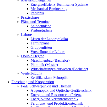
Masterstudiengänge
Energieeffizienz Technischer Systeme
Mechanical Engineering
Photonik
Praxisphase
Pläne und Termine
Stundenpläne
Prüfungspläne
Labore
Listen der Laborpraktika
Terminpläne
Gruppenlisten
Vorstellung der Labore
Double Degree
Maschinenbau (Bachelor)
Photonik (Master)
Wirtschaftsingenieurwesen (Bachelor)
Weiterbildung
Zertifikatskurs Feinoptik
Forschung und Kooperation
F&E Schwerpunkte und Themen
Augenoptik und Optische Gerätetechnik
Energie- und Ressourceneffizienz
Energie- und Verfahrenstechnik
Fertigung- und Produktionstechnik