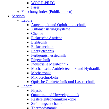
WOOD-PREC
Faser
Forschungsindex (Publikationen)
Services
Labore
Augenoptik und Ophthalmotechnik
Automatisierungssysteme
Chemie
Elektrische Antriebe
Elektronik
Elektrotechnik
Energietechnik
Fertigungsmesstechnik
Fügetechnik
Industrielle Messtechnik
Mechanische Antriebstechnik und Hydraulik
Mechatronik
Mikrotechnologie
Optische Gerätetechnik und Lasertechnik
Labore
Physik
Quanten- und Umweltphotonik
Rasterelektronenmikroskopie
Strömungsmechanik
Thermodynamik