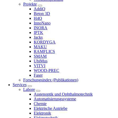
Projekte
AddiQ
Beton 3D
H4O
InnoNano
INORA
IPTK
Jacks
KORDYGA
MAKU
RAMFLICS
SMAM
UbiMus
VITVI
WOOD-PREC
Faser
Forschungsindex (Publikationen)
Services
Labore
Augenoptik und Ophthalmotechnik
Automatisierungssysteme
Chemie
Elektrische Antriebe
Elektronik
Elektrotechnik