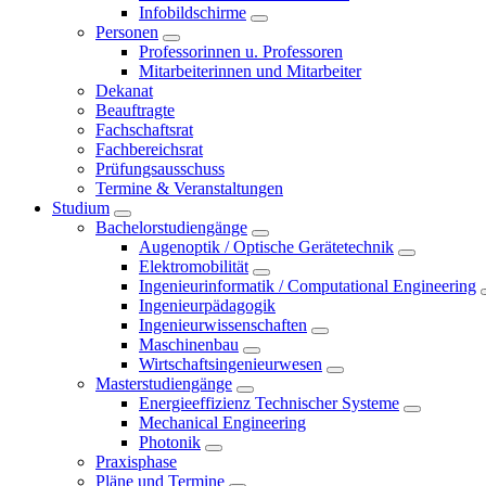
Infobildschirme
Personen
Professorinnen u. Professoren
Mitarbeiterinnen und Mitarbeiter
Dekanat
Beauftragte
Fachschaftsrat
Fachbereichsrat
Prüfungsausschuss
Termine & Veranstaltungen
Studium
Bachelorstudiengänge
Augenoptik / Optische Gerätetechnik
Elektromobilität
Ingenieurinformatik / Computational Engineering
Ingenieurpädagogik
Ingenieurwissenschaften
Maschinenbau
Wirtschaftsingenieurwesen
Masterstudiengänge
Energieeffizienz Technischer Systeme
Mechanical Engineering
Photonik
Praxisphase
Pläne und Termine