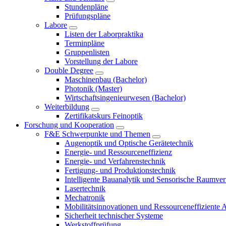
Stundenpläne
Prüfungspläne
Labore
Listen der Laborpraktika
Terminpläne
Gruppenlisten
Vorstellung der Labore
Double Degree
Maschinenbau (Bachelor)
Photonik (Master)
Wirtschaftsingenieurwesen (Bachelor)
Weiterbildung
Zertifikatskurs Feinoptik
Forschung und Kooperation
F&E Schwerpunkte und Themen
Augenoptik und Optische Gerätetechnik
Energie- und Ressourceneffizienz
Energie- und Verfahrenstechnik
Fertigung- und Produktionstechnik
Intelligente Bauanalytik und Sensorische Raumve
Lasertechnik
Mechatronik
Mobilitätsinnovationen und Ressourceneffiziente 
Sicherheit technischer Systeme
Werkstoffprüfung