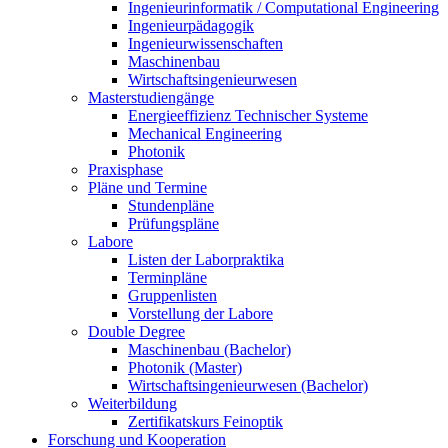
Ingenieurinformatik / Computational Engineering
Ingenieurpädagogik
Ingenieurwissenschaften
Maschinenbau
Wirtschaftsingenieurwesen
Masterstudiengänge
Energieeffizienz Technischer Systeme
Mechanical Engineering
Photonik
Praxisphase
Pläne und Termine
Stundenpläne
Prüfungspläne
Labore
Listen der Laborpraktika
Terminpläne
Gruppenlisten
Vorstellung der Labore
Double Degree
Maschinenbau (Bachelor)
Photonik (Master)
Wirtschaftsingenieurwesen (Bachelor)
Weiterbildung
Zertifikatskurs Feinoptik
Forschung und Kooperation