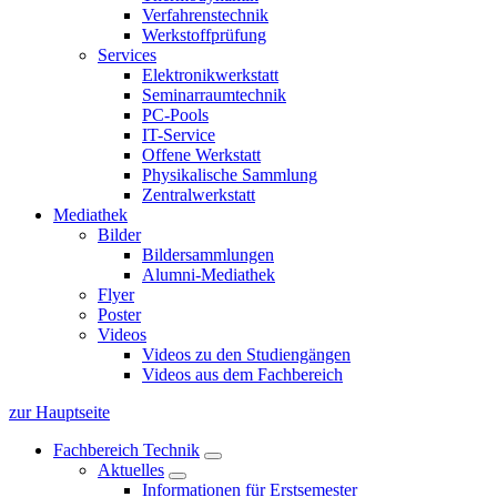
Verfahrenstechnik
Werkstoffprüfung
Services
Elektronikwerkstatt
Seminarraumtechnik
PC-Pools
IT-Service
Offene Werkstatt
Physikalische Sammlung
Zentralwerkstatt
Mediathek
Bilder
Bildersammlungen
Alumni-Mediathek
Flyer
Poster
Videos
Videos zu den Studiengängen
Videos aus dem Fachbereich
zur Hauptseite
Fachbereich Technik
Aktuelles
Informationen für Erstsemester