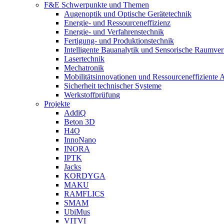
F&E Schwerpunkte und Themen
Augenoptik und Optische Gerätetechnik
Energie- und Ressourceneffizienz
Energie- und Verfahrenstechnik
Fertigung- und Produktionstechnik
Intelligente Bauanalytik und Sensorische Raumve
Lasertechnik
Mechatronik
Mobilitätsinnovationen und Ressourceneffiziente 
Sicherheit technischer Systeme
Werkstoffprüfung
Projekte
AddiQ
Beton 3D
H4O
InnoNano
INORA
IPTK
Jacks
KORDYGA
MAKU
RAMFLICS
SMAM
UbiMus
VITVI