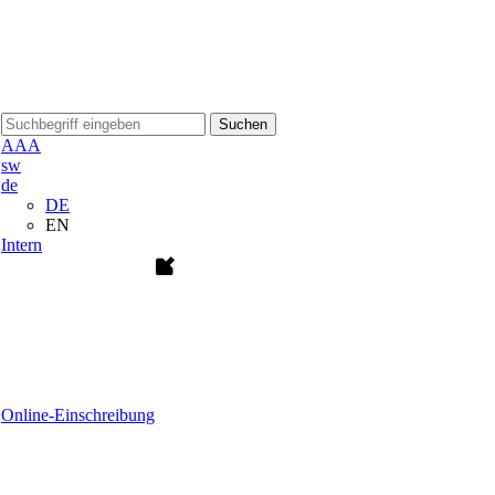
Suchen
A
A
A
sw
de
DE
EN
Intern
Online-Einschreibung