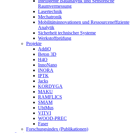
Intelligente Bauanalytik und Sensorische
Raumvermessung
Lasertechnik
Mechatronik
Mobilitätsinnovationen und Ressourceneffiziente
Analytik
Sicherheit technischer Systeme
Werkstoffprüfung
Projekte
AddiQ
Beton 3D
H4O
InnoNano
INORA
IPTK
Jacks
KORDYGA
MAKU
RAMFLICS
SMAM
UbiMus
VITVI
WOOD-PREC
Faser
Forschungsindex (Publikationen)