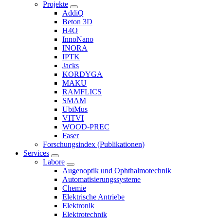
Projekte
AddiQ
Beton 3D
H4O
InnoNano
INORA
IPTK
Jacks
KORDYGA
MAKU
RAMFLICS
SMAM
UbiMus
VITVI
WOOD-PREC
Faser
Forschungsindex (Publikationen)
Services
Labore
Augenoptik und Ophthalmotechnik
Automatisierungssysteme
Chemie
Elektrische Antriebe
Elektronik
Elektrotechnik