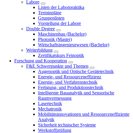
Labore
Listen der Laborpraktika
Terminpläne
Gruppenlisten
Vorstellung der Labore
Double Degree
Maschinenbau (Bachelor)
Photonik (Master)
Wirtschaftsingenieurwesen (Bachelor)
Weiterbildung
Zertifikatskurs Feinoptik
Forschung und Kooperation
F&E Schwerpunkte und Themen
Augenoptik und Optische Gerätetechnik
Energie- und Ressourceneffizienz
Energie- und Verfahrenstechnik
Fertigung- und Produktionstechnik
Intelligente Bauanalytik und Sensorische
Raumvermessung
Lasertechnik
Mechatronik
Mobilitätsinnovationen und Ressourceneffiziente
Analytik
Sicherheit technischer Systeme
Werkstoffprüfung