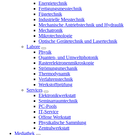
Energietechnik
Fertigungsmesstechnik
Fügetechnik
Industrielle Messtechnik
Mechanische Antriebstechnik und Hydraulik
Mechatronik
Mikrotechnologie
Optische Gerätetechnik und Lasertechnik
Labore
Physik
Quanten- und Umweltphotonik
Rasterelektronenmikroskopie
Strömungsmechanik
Thermodynamik
Verfahrenstechnik
Werkstoffprüfung
Services
Elektronikwerkstatt
Seminarraumtechnik
PC-Pools
IT-Service
Offene Werkstatt
Physikalische Sammlung
Zentralwerkstatt
Mediathek