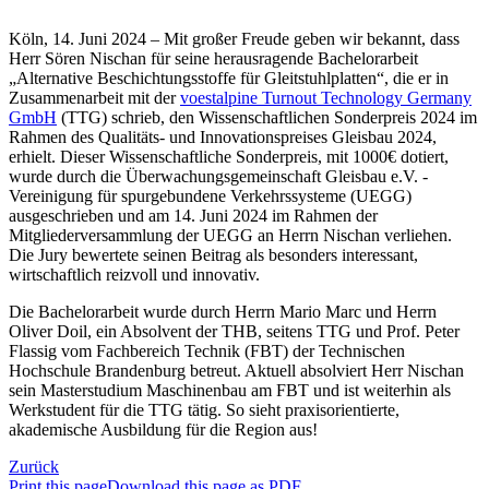
Köln, 14. Juni 2024 – Mit großer Freude geben wir bekannt, dass
Herr Sören Nischan für seine herausragende Bachelorarbeit
„Alternative Beschichtungsstoffe für Gleitstuhlplatten“, die er in
Zusammenarbeit mit der
voestalpine Turnout Technology Germany
GmbH
(TTG) schrieb, den Wissenschaftlichen Sonderpreis 2024 im
Rahmen des Qualitäts- und Innovationspreises Gleisbau 2024,
erhielt. Dieser Wissenschaftliche Sonderpreis, mit 1000€ dotiert,
wurde durch die Überwachungsgemeinschaft Gleisbau e.V. -
Vereinigung für spurgebundene Verkehrssysteme (UEGG)
ausgeschrieben und am 14. Juni 2024 im Rahmen der
Mitgliederversammlung der UEGG an Herrn Nischan verliehen.
Die Jury bewertete seinen Beitrag als besonders interessant,
wirtschaftlich reizvoll und innovativ.
Die Bachelorarbeit wurde durch Herrn Mario Marc und Herrn
Oliver Doil, ein Absolvent der THB, seitens TTG und Prof. Peter
Flassig vom Fachbereich Technik (FBT) der Technischen
Hochschule Brandenburg betreut. Aktuell absolviert Herr Nischan
sein Masterstudium Maschinenbau am FBT und ist weiterhin als
Werkstudent für die TTG tätig. So sieht praxisorientierte,
akademische Ausbildung für die Region aus!
Zurück
Print this page
Download this page as PDF