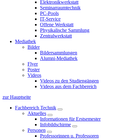
Elektronikwerkstatt
Seminarraumtechnik
PC-Pools
IT-Service
Offene Werkstatt
Physikalische Sammlung
Zentralwerkstatt
Mediathek
Bilder
Bildersammlungen
Alumni-Mediathek
Flyer
Poster
Videos
Videos zu den Studiengängen
Videos aus dem Fachbereich
zur Hauptseite
Fachbereich Technik
Aktuelles
Informationen für Erstsemester
Infobildschirme
Personen
Professorinnen u. Professoren