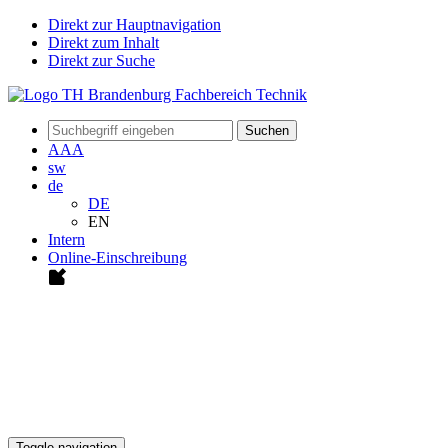
Direkt zur Hauptnavigation
Direkt zum Inhalt
Direkt zur Suche
Suchen
A
A
A
sw
de
DE
EN
Intern
Online-Einschreibung
Toggle navigation