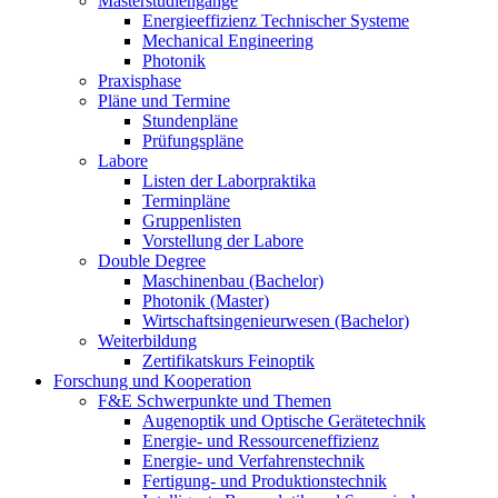
Masterstudiengänge
Energieeffizienz Technischer Systeme
Mechanical Engineering
Photonik
Praxisphase
Pläne und Termine
Stundenpläne
Prüfungspläne
Labore
Listen der Laborpraktika
Terminpläne
Gruppenlisten
Vorstellung der Labore
Double Degree
Maschinenbau (Bachelor)
Photonik (Master)
Wirtschaftsingenieurwesen (Bachelor)
Weiterbildung
Zertifikatskurs Feinoptik
Forschung und Kooperation
F&E Schwerpunkte und Themen
Augenoptik und Optische Gerätetechnik
Energie- und Ressourceneffizienz
Energie- und Verfahrenstechnik
Fertigung- und Produktionstechnik