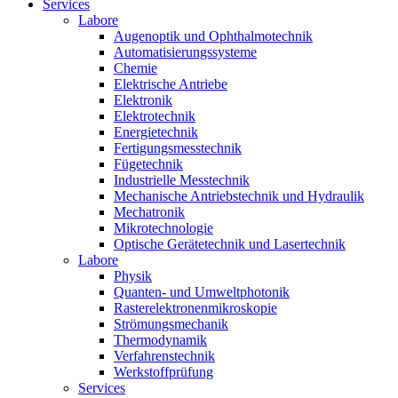
Services
Labore
Augenoptik und Ophthalmotechnik
Automatisierungssysteme
Chemie
Elektrische Antriebe
Elektronik
Elektrotechnik
Energietechnik
Fertigungsmesstechnik
Fügetechnik
Industrielle Messtechnik
Mechanische Antriebstechnik und Hydraulik
Mechatronik
Mikrotechnologie
Optische Gerätetechnik und Lasertechnik
Labore
Physik
Quanten- und Umweltphotonik
Rasterelektronenmikroskopie
Strömungsmechanik
Thermodynamik
Verfahrenstechnik
Werkstoffprüfung
Services