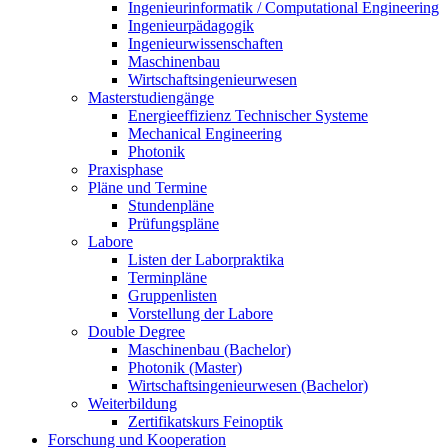
Ingenieurinformatik / Computational Engineering
Ingenieurpädagogik
Ingenieurwissenschaften
Maschinenbau
Wirtschaftsingenieurwesen
Masterstudiengänge
Energieeffizienz Technischer Systeme
Mechanical Engineering
Photonik
Praxisphase
Pläne und Termine
Stundenpläne
Prüfungspläne
Labore
Listen der Laborpraktika
Terminpläne
Gruppenlisten
Vorstellung der Labore
Double Degree
Maschinenbau (Bachelor)
Photonik (Master)
Wirtschaftsingenieurwesen (Bachelor)
Weiterbildung
Zertifikatskurs Feinoptik
Forschung und Kooperation