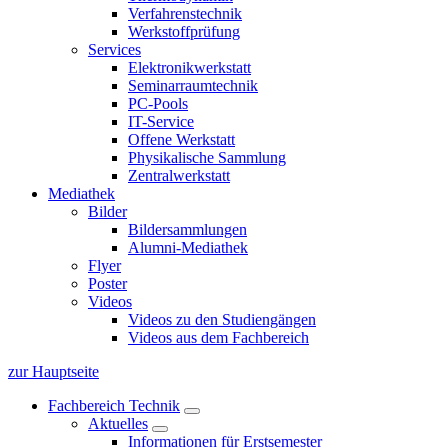
Verfahrenstechnik
Werkstoffprüfung
Services
Elektronikwerkstatt
Seminarraumtechnik
PC-Pools
IT-Service
Offene Werkstatt
Physikalische Sammlung
Zentralwerkstatt
Mediathek
Bilder
Bildersammlungen
Alumni-Mediathek
Flyer
Poster
Videos
Videos zu den Studiengängen
Videos aus dem Fachbereich
zur Hauptseite
Fachbereich Technik
Aktuelles
Informationen für Erstsemester