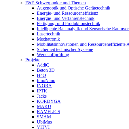
F&E Schwerpunkte und Themen
Augenoptik und Optische Gerätetechnik
Energie- und Ressourceneffizienz
Energie- und Verfahrenstechnik
Fertigung- und Produktionstechnik
Intelligente Bauanalytik und Sensorische Raumve
Lasertechnik
Mechatronik
Mobilitätsinnovationen und Ressourceneffiziente 
Sicherheit technischer Systeme
Werkstoffprüfung
Projekte
AddiQ
Beton 3D
H4O
InnoNano
INORA
IPTK
Jacks
KORDYGA
MAKU
RAMFLICS
SMAM
UbiMus
VITVI