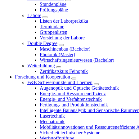
Stundenpläne
Prüfungspläne
Labore
Listen der Laborpraktika
Terminpläne
Gruppenlisten
Vorstellung der Labore
Double Degree
Maschinenbau (Bachelor)
Photonik (Master)
Wirtschaftsingenieurwesen (Bachelor)
Weiterbildung
Zertifikatskurs Feinoptik
Forschung und Kooperation
F&E Schwerpunkte und Themen
Augenoptik und Optische Gerätetechnik
Energie- und Ressourceneffizienz
Energie- und Verfahrenstechnik
Fertigung- und Produktionstechnik
Intelligente Bauanalytik und Sensorische Raumve
Lasertechnik
Mechatronik
Mobilitätsinnovationen und Ressourceneffiziente 
Sicherheit technischer Systeme
Werkstoffprüfung