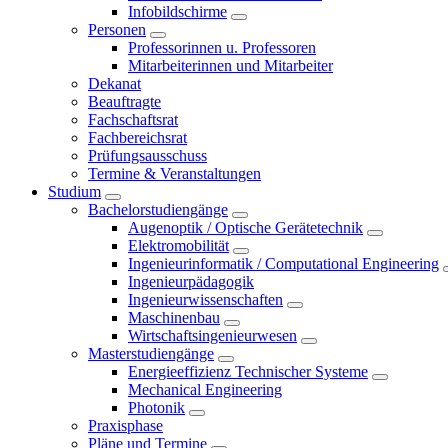
Infobildschirme
Personen
Professorinnen u. Professoren
Mitarbeiterinnen und Mitarbeiter
Dekanat
Beauftragte
Fachschaftsrat
Fachbereichsrat
Prüfungsausschuss
Termine & Veranstaltungen
Studium
Bachelorstudiengänge
Augenoptik / Optische Gerätetechnik
Elektromobilität
Ingenieurinformatik / Computational Engineering
Ingenieurpädagogik
Ingenieurwissenschaften
Maschinenbau
Wirtschaftsingenieurwesen
Masterstudiengänge
Energieeffizienz Technischer Systeme
Mechanical Engineering
Photonik
Praxisphase
Pläne und Termine