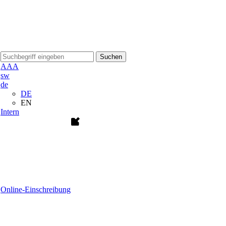
Suchen
A
A
A
sw
de
DE
EN
Intern
Online-Einschreibung