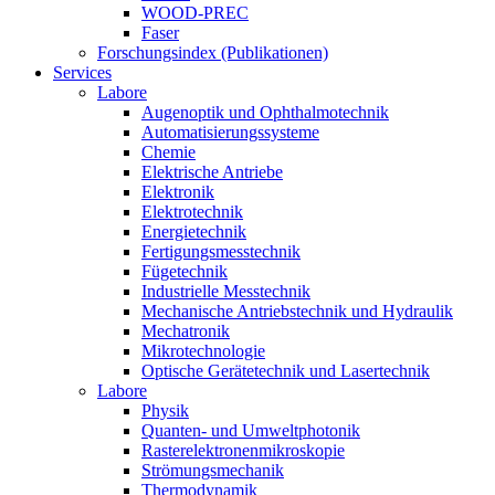
WOOD-PREC
Faser
Forschungsindex (Publikationen)
Services
Labore
Augenoptik und Ophthalmotechnik
Automatisierungssysteme
Chemie
Elektrische Antriebe
Elektronik
Elektrotechnik
Energietechnik
Fertigungsmesstechnik
Fügetechnik
Industrielle Messtechnik
Mechanische Antriebstechnik und Hydraulik
Mechatronik
Mikrotechnologie
Optische Gerätetechnik und Lasertechnik
Labore
Physik
Quanten- und Umweltphotonik
Rasterelektronenmikroskopie
Strömungsmechanik
Thermodynamik