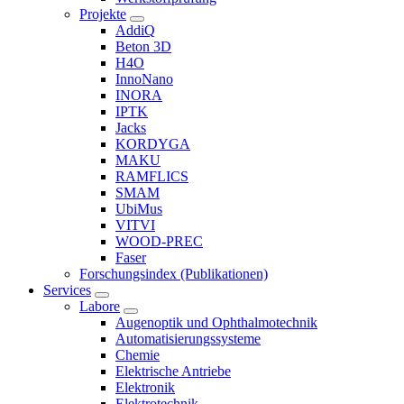
Projekte
AddiQ
Beton 3D
H4O
InnoNano
INORA
IPTK
Jacks
KORDYGA
MAKU
RAMFLICS
SMAM
UbiMus
VITVI
WOOD-PREC
Faser
Forschungsindex (Publikationen)
Services
Labore
Augenoptik und Ophthalmotechnik
Automatisierungssysteme
Chemie
Elektrische Antriebe
Elektronik
Elektrotechnik