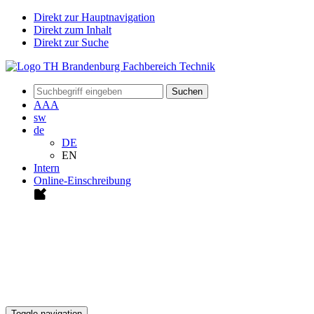
Direkt zur Hauptnavigation
Direkt zum Inhalt
Direkt zur Suche
Suchen
A
A
A
sw
de
DE
EN
Intern
Online-Einschreibung
Toggle navigation