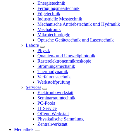
Energietechnik
Fertigungsmesstechnik
Fügetechnik
Industrielle Messtechnik
Mechanische Antriebstechnik und Hydraulik
Mechatronik
Mikrotechnologie
Optische Gerätetechnik und Lasertechnik
Labore
Physik
Quanten- und Umweltphotonik
Rasterelektronenmikroskopie
Strömungsmechanik
Thermodynamik
Verfahrenstechnik
Werkstoffprüfung
Services
Elektronikwerkstatt
Seminarraumtechnik
PC-Pools
IT-Service
Offene Werkstatt
Physikalische Sammlung
Zentralwerkstatt
Mediathek