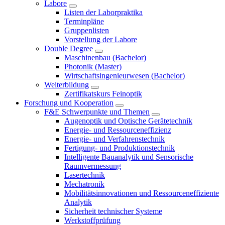
Labore
Listen der Laborpraktika
Terminpläne
Gruppenlisten
Vorstellung der Labore
Double Degree
Maschinenbau (Bachelor)
Photonik (Master)
Wirtschaftsingenieurwesen (Bachelor)
Weiterbildung
Zertifikatskurs Feinoptik
Forschung und Kooperation
F&E Schwerpunkte und Themen
Augenoptik und Optische Gerätetechnik
Energie- und Ressourceneffizienz
Energie- und Verfahrenstechnik
Fertigung- und Produktionstechnik
Intelligente Bauanalytik und Sensorische
Raumvermessung
Lasertechnik
Mechatronik
Mobilitätsinnovationen und Ressourceneffiziente
Analytik
Sicherheit technischer Systeme
Werkstoffprüfung