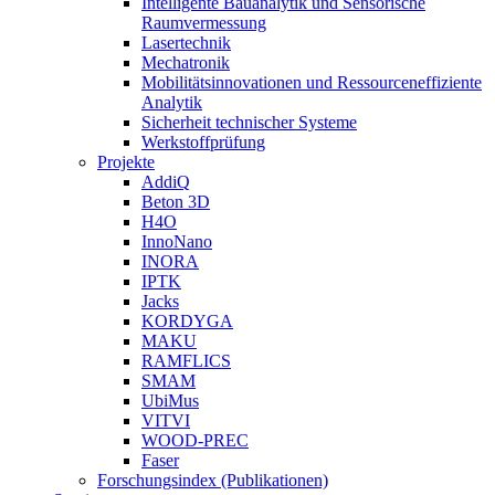
Intelligente Bauanalytik und Sensorische
Raumvermessung
Lasertechnik
Mechatronik
Mobilitätsinnovationen und Ressourceneffiziente
Analytik
Sicherheit technischer Systeme
Werkstoffprüfung
Projekte
AddiQ
Beton 3D
H4O
InnoNano
INORA
IPTK
Jacks
KORDYGA
MAKU
RAMFLICS
SMAM
UbiMus
VITVI
WOOD-PREC
Faser
Forschungsindex (Publikationen)