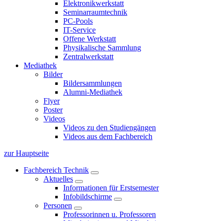
Elektronikwerkstatt
Seminarraumtechnik
PC-Pools
IT-Service
Offene Werkstatt
Physikalische Sammlung
Zentralwerkstatt
Mediathek
Bilder
Bildersammlungen
Alumni-Mediathek
Flyer
Poster
Videos
Videos zu den Studiengängen
Videos aus dem Fachbereich
zur Hauptseite
Fachbereich Technik
Aktuelles
Informationen für Erstsemester
Infobildschirme
Personen
Professorinnen u. Professoren