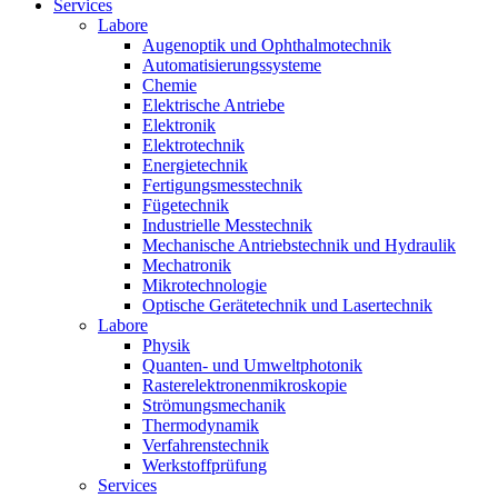
Services
Labore
Augenoptik und Ophthalmotechnik
Automatisierungssysteme
Chemie
Elektrische Antriebe
Elektronik
Elektrotechnik
Energietechnik
Fertigungsmesstechnik
Fügetechnik
Industrielle Messtechnik
Mechanische Antriebstechnik und Hydraulik
Mechatronik
Mikrotechnologie
Optische Gerätetechnik und Lasertechnik
Labore
Physik
Quanten- und Umweltphotonik
Rasterelektronenmikroskopie
Strömungsmechanik
Thermodynamik
Verfahrenstechnik
Werkstoffprüfung
Services