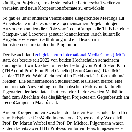
künftigen Projekten, um die strategische Partnerschaft weiter zu
vertiefen und neue Kooperationsformate zu entwickeln.
So gab es unter anderem verschiedene zielgerichtete Meetings auf
Arbeitsebene und Gespräche zu gemeinsamen Projektanträgen.
Außerdem konnten die Gäste vom TecnoCampus die THB bei einer
Campus- und Labortour genauer kennenlernen. Auch kulturelle
Angebote wie eine Stadtführung und ein Besuch im
Industriemuseum standen im Programm.
Der Besuch fand
zeitgleich zum International Media Camp (IMC)
statt, das bereits seit 2022 von beiden Hochschulen gemeinsam
durchgeführt wird, aktuell unter der Leitung von Prof. Stefan Kim
(THB) und Prof. Fran Pinel Cabello (TecnoCampus). Das IMC ist
an der THB ein Wahlpflichtmodul im Fachbereich Informatik und
Medien. Die teilnehmenden Studierenden realisieren hierbei eine
multimediale Anwendung mit thematischem Fokus auf kulturellen
Eigenarten der beteiligten Partnerländer. In der zweiten Maihälfte
fand zum Abschluss des diesjährigen Projektes ein Gegenbesuch am
TecnoCampus in Mataró statt.
Andere Kooperationen zwischen den beiden Hochschulen betreffen
zum Beispiel seit 2024 die International Cybersecurity Week. Mit
Prof. Dr. Martin Wrobel und Prof. Dr. Michael Pilgermann waren
zudem bereits zwei THB-Professoren für ein Forschungssemester