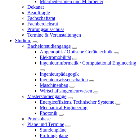
Mitarbeiterinnen und Mitarbeiter
Dekanat
Beauftragte
Fachschaftsrat
Fachbereichsrat
Prüfungsausschuss
Termine & Veranstaltungen
Studium
Bachelorstudiengänge
Augenoptik / Optische Gerätetechnik
Elektromobilität
Ingenieurinformatik / Computational Engineering
Ingenieurpädagogik
Ingenieurwissenschaften
Maschinenbau
Wirtschaftsingenieurwesen
Masterstudiengänge
Energieeffizienz Technischer Systeme
Mechanical Engineering
Photonik
Praxisphase
Pläne und Termine
Stundenpläne
Prüfungspläne