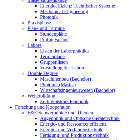
Masterstudiengänge
Energieeffizienz Technischer Systeme
Mechanical Engineering
Photonik
Praxisphase
Pläne und Termine
Stundenpläne
Prüfungspläne
Labore
Listen der Laborpraktika
Terminpläne
Gruppenlisten
Vorstellung der Labore
Double Degree
Maschinenbau (Bachelor)
Photonik (Master)
Wirtschaftsingenieurwesen (Bachelor)
Weiterbildung
Zertifikatskurs Feinoptik
Forschung und Kooperation
F&E Schwerpunkte und Themen
Augenoptik und Optische Gerätetechnik
Energie- und Ressourceneffizienz
Energie- und Verfahrenstechnik
Fertigung- und Produktionstechnik