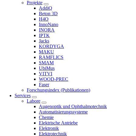
Projekte
AddiQ
Beton 3D
H4O
InnoNano
INORA
IPTK
Jacks
KORDYGA
MAKU
RAMFLICS
SMAM
UbiMus
VITVI
WOOD-PREC
Faser
Forschungsindex (Publikationen)
Services
Labore
Augenoptik und Ophthalmotechnik
Automatisierungssysteme
Chemie
Elektrische Antriebe
Elektronik
Elektrotechnik