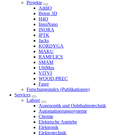
Projekte
AddiQ
Beton 3D
H4O
InnoNano
INORA
IPTK
Jacks
KORDYGA
MAKU
RAMFLICS
SMAM
UbiMus
VITVI
WOOD-PREC
Faser
Forschungsindex (Publikationen)
Services
Labore
Augenoptik und Ophthalmotechnik
Automatisierungssysteme
Chemie
Elektrische Antriebe
Elektronik
Elektrotechnik