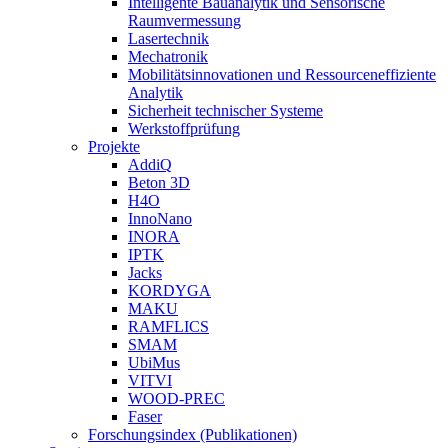
Intelligente Bauanalytik und Sensorische
Raumvermessung
Lasertechnik
Mechatronik
Mobilitätsinnovationen und Ressourceneffiziente
Analytik
Sicherheit technischer Systeme
Werkstoffprüfung
Projekte
AddiQ
Beton 3D
H4O
InnoNano
INORA
IPTK
Jacks
KORDYGA
MAKU
RAMFLICS
SMAM
UbiMus
VITVI
WOOD-PREC
Faser
Forschungsindex (Publikationen)