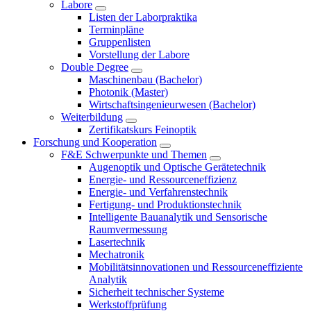
Labore
Listen der Laborpraktika
Terminpläne
Gruppenlisten
Vorstellung der Labore
Double Degree
Maschinenbau (Bachelor)
Photonik (Master)
Wirtschaftsingenieurwesen (Bachelor)
Weiterbildung
Zertifikatskurs Feinoptik
Forschung und Kooperation
F&E Schwerpunkte und Themen
Augenoptik und Optische Gerätetechnik
Energie- und Ressourceneffizienz
Energie- und Verfahrenstechnik
Fertigung- und Produktionstechnik
Intelligente Bauanalytik und Sensorische
Raumvermessung
Lasertechnik
Mechatronik
Mobilitätsinnovationen und Ressourceneffiziente
Analytik
Sicherheit technischer Systeme
Werkstoffprüfung