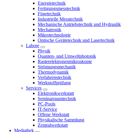
Energietechnik
Fertigungsmesstechnik
Fügetechnik
Industrielle Messtechnik
Mechanische Antriebstechnik und Hydraulik
Mechatronik
Mikrotechnologie
Optische Gerätetechnik und Lasertechnik
Labore
Physik
Quanten- und Umweltphotonik
Rasterelektronenmikroskopie
Strömungsmechanik
Thermodynamik
Verfahrenstechnik
Werkstoffprüfung
Services
Elektronikwerkstatt
Seminarraumtechnik
PC-Pools
IT-Service
Offene Werkstatt
Physikalische Sammlung
Zentralwerkstatt
Mediathek