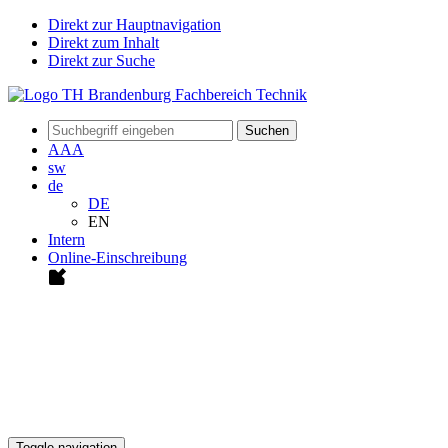
Direkt zur Hauptnavigation
Direkt zum Inhalt
Direkt zur Suche
Suchen
A
A
A
sw
de
DE
EN
Intern
Online-Einschreibung
Toggle navigation