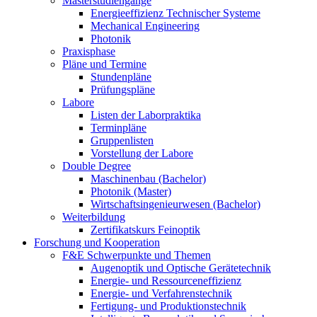
Masterstudiengänge
Energieeffizienz Technischer Systeme
Mechanical Engineering
Photonik
Praxisphase
Pläne und Termine
Stundenpläne
Prüfungspläne
Labore
Listen der Laborpraktika
Terminpläne
Gruppenlisten
Vorstellung der Labore
Double Degree
Maschinenbau (Bachelor)
Photonik (Master)
Wirtschaftsingenieurwesen (Bachelor)
Weiterbildung
Zertifikatskurs Feinoptik
Forschung und Kooperation
F&E Schwerpunkte und Themen
Augenoptik und Optische Gerätetechnik
Energie- und Ressourceneffizienz
Energie- und Verfahrenstechnik
Fertigung- und Produktionstechnik