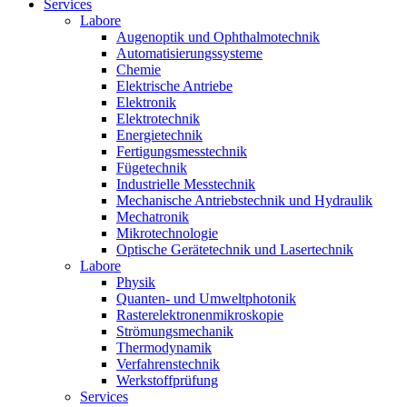
Services
Labore
Augenoptik und Ophthalmotechnik
Automatisierungssysteme
Chemie
Elektrische Antriebe
Elektronik
Elektrotechnik
Energietechnik
Fertigungsmesstechnik
Fügetechnik
Industrielle Messtechnik
Mechanische Antriebstechnik und Hydraulik
Mechatronik
Mikrotechnologie
Optische Gerätetechnik und Lasertechnik
Labore
Physik
Quanten- und Umweltphotonik
Rasterelektronenmikroskopie
Strömungsmechanik
Thermodynamik
Verfahrenstechnik
Werkstoffprüfung
Services