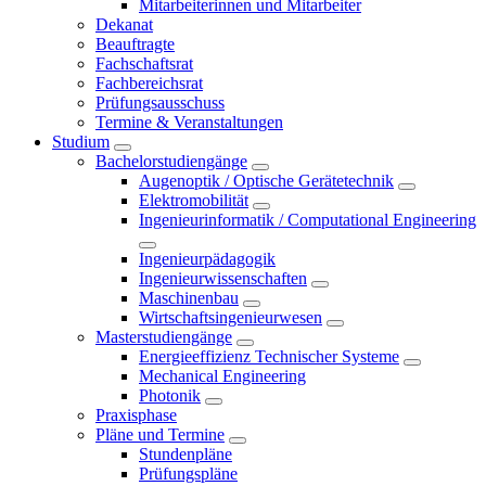
Mitarbeiterinnen und Mitarbeiter
Dekanat
Beauftragte
Fachschaftsrat
Fachbereichsrat
Prüfungsausschuss
Termine & Veranstaltungen
Studium
Bachelorstudiengänge
Augenoptik / Optische Gerätetechnik
Elektromobilität
Ingenieurinformatik / Computational Engineering
Ingenieurpädagogik
Ingenieurwissenschaften
Maschinenbau
Wirtschaftsingenieurwesen
Masterstudiengänge
Energieeffizienz Technischer Systeme
Mechanical Engineering
Photonik
Praxisphase
Pläne und Termine
Stundenpläne
Prüfungspläne