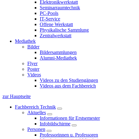
Elektronikwerkstatt
Seminarraumtechnik
PC-Pools
IT-Service
Offene Werkstatt
Physikalische Sammlung
Zentralwerkstatt
Mediathek
Bilder
Bildersammlungen
Alumni-Mediathek
Flyer
Poster
Videos
Videos zu den Studiengängen
Videos aus dem Fachbereich
zur Hauptseite
Fachbereich Technik
Aktuelles
Informationen für Erstsemester
Infobildschirme
Personen
Professorinnen u. Professoren