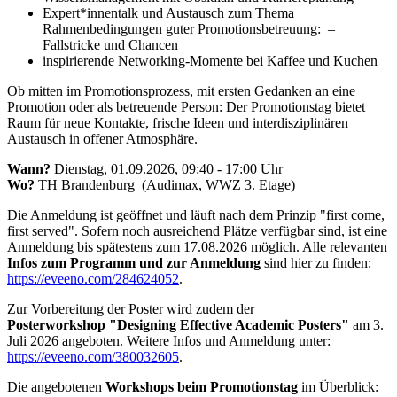
Expert*innentalk und Austausch zum Thema
Rahmenbedingungen guter Promotionsbetreuung: –
Fallstricke und Chancen
inspirierende Networking-Momente bei Kaffee und Kuchen
Ob mitten im Promotionsprozess, mit ersten Gedanken an eine
Promotion oder als betreuende Person: Der Promotionstag bietet
Raum für neue Kontakte, frische Ideen und interdisziplinären
Austausch in offener Atmosphäre.
Wann?
Dienstag, 01.09.2026, 09:40 - 17:00 Uhr
Wo?
TH Brandenburg (Audimax, WWZ 3. Etage)
Die Anmeldung ist geöffnet und läuft nach dem Prinzip "first come,
first served". Sofern noch ausreichend Plätze verfügbar sind, ist eine
Anmeldung bis spätestens zum 17.08.2026 möglich. Alle relevanten
Infos zum Programm und zur Anmeldung
sind hier zu finden:
https://eveeno.com/284624052
.
Zur Vorbereitung der Poster wird zudem der
Posterworkshop "Designing Effective Academic Posters"
am 3.
Juli 2026 angeboten. Weitere Infos und Anmeldung unter:
https://eveeno.com/380032605
.
Die angebotenen
Workshops beim Promotionstag
im Überblick: