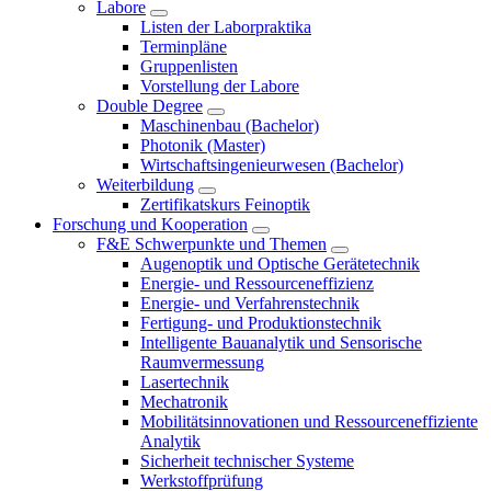
Labore
Listen der Laborpraktika
Terminpläne
Gruppenlisten
Vorstellung der Labore
Double Degree
Maschinenbau (Bachelor)
Photonik (Master)
Wirtschaftsingenieurwesen (Bachelor)
Weiterbildung
Zertifikatskurs Feinoptik
Forschung und Kooperation
F&E Schwerpunkte und Themen
Augenoptik und Optische Gerätetechnik
Energie- und Ressourceneffizienz
Energie- und Verfahrenstechnik
Fertigung- und Produktionstechnik
Intelligente Bauanalytik und Sensorische
Raumvermessung
Lasertechnik
Mechatronik
Mobilitätsinnovationen und Ressourceneffiziente
Analytik
Sicherheit technischer Systeme
Werkstoffprüfung