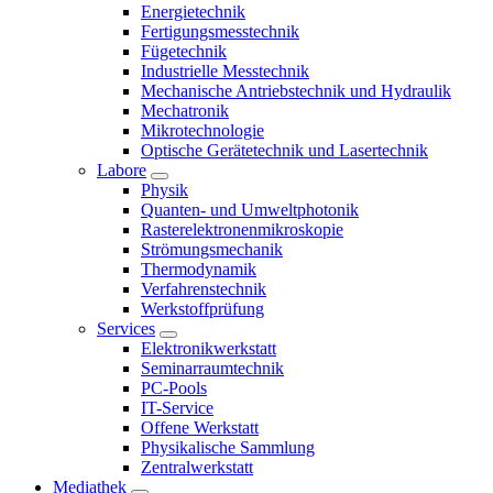
Energietechnik
Fertigungsmesstechnik
Fügetechnik
Industrielle Messtechnik
Mechanische Antriebstechnik und Hydraulik
Mechatronik
Mikrotechnologie
Optische Gerätetechnik und Lasertechnik
Labore
Physik
Quanten- und Umweltphotonik
Rasterelektronenmikroskopie
Strömungsmechanik
Thermodynamik
Verfahrenstechnik
Werkstoffprüfung
Services
Elektronikwerkstatt
Seminarraumtechnik
PC-Pools
IT-Service
Offene Werkstatt
Physikalische Sammlung
Zentralwerkstatt
Mediathek