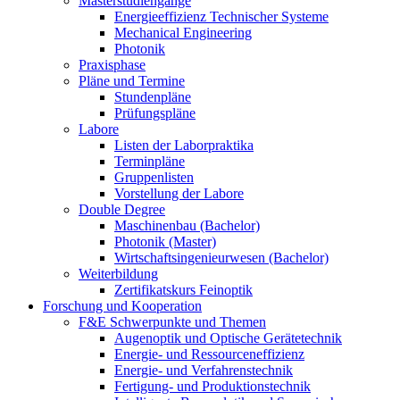
Masterstudiengänge
Energieeffizienz Technischer Systeme
Mechanical Engineering
Photonik
Praxisphase
Pläne und Termine
Stundenpläne
Prüfungspläne
Labore
Listen der Laborpraktika
Terminpläne
Gruppenlisten
Vorstellung der Labore
Double Degree
Maschinenbau (Bachelor)
Photonik (Master)
Wirtschaftsingenieurwesen (Bachelor)
Weiterbildung
Zertifikatskurs Feinoptik
Forschung und Kooperation
F&E Schwerpunkte und Themen
Augenoptik und Optische Gerätetechnik
Energie- und Ressourceneffizienz
Energie- und Verfahrenstechnik
Fertigung- und Produktionstechnik