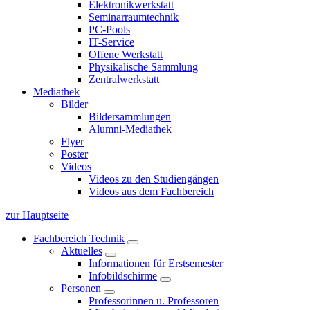
Elektronikwerkstatt
Seminarraumtechnik
PC-Pools
IT-Service
Offene Werkstatt
Physikalische Sammlung
Zentralwerkstatt
Mediathek
Bilder
Bildersammlungen
Alumni-Mediathek
Flyer
Poster
Videos
Videos zu den Studiengängen
Videos aus dem Fachbereich
zur Hauptseite
Fachbereich Technik
Aktuelles
Informationen für Erstsemester
Infobildschirme
Personen
Professorinnen u. Professoren