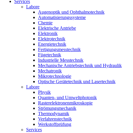
Services
Labore
Augenoptik und Ophthalmotechnik
Automatisierungssysteme
Chemie
Elektrische Antriebe
Elektronik
Elektrotechnik
Energietechnik
Fertigungsmesstechnik
Fügetechnik
Industrielle Messtechnik
Mechanische Antriebstechnik und Hydraulik
Mechatronik
Mikrotechnologie
Optische Gerätetechnik und Lasertechnik
Labore
Physik
Quanten- und Umweltphotonik
Rasterelektronenmikroskopie
Strömungsmechanik
Thermodynamik
Verfahrenstechnik
Werkstoffprüfung
Services