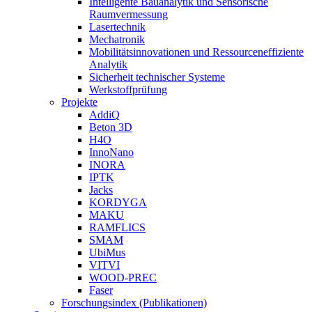
Intelligente Bauanalytik und Sensorische
Raumvermessung
Lasertechnik
Mechatronik
Mobilitätsinnovationen und Ressourceneffiziente
Analytik
Sicherheit technischer Systeme
Werkstoffprüfung
Projekte
AddiQ
Beton 3D
H4O
InnoNano
INORA
IPTK
Jacks
KORDYGA
MAKU
RAMFLICS
SMAM
UbiMus
VITVI
WOOD-PREC
Faser
Forschungsindex (Publikationen)