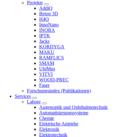
Projekte
AddiQ
Beton 3D
H4O
InnoNano
INORA
IPTK
Jacks
KORDYGA
MAKU
RAMFLICS
SMAM
UbiMus
VITVI
WOOD-PREC
Faser
Forschungsindex (Publikationen)
Services
Labore
Augenoptik und Ophthalmotechnik
Automatisierungssysteme
Chemie
Elektrische Antriebe
Elektronik
Elektrotechnik