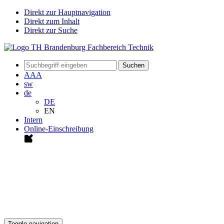
Direkt zur Hauptnavigation
Direkt zum Inhalt
Direkt zur Suche
Suchen
A
A
A
sw
de
DE
EN
Intern
Online-Einschreibung
Toggle navigation