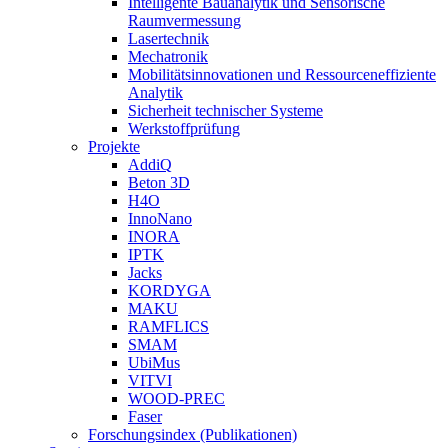
Intelligente Bauanalytik und Sensorische
Raumvermessung
Lasertechnik
Mechatronik
Mobilitätsinnovationen und Ressourceneffiziente
Analytik
Sicherheit technischer Systeme
Werkstoffprüfung
Projekte
AddiQ
Beton 3D
H4O
InnoNano
INORA
IPTK
Jacks
KORDYGA
MAKU
RAMFLICS
SMAM
UbiMus
VITVI
WOOD-PREC
Faser
Forschungsindex (Publikationen)