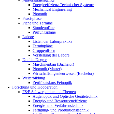
Masterstudiengänge
Energieeffizienz Technischer Systeme
Mechanical Engineering
Photonik
Praxisphase
Pläne und Termine
Stundenpläne
Prüfungspläne
Labore
Listen der Laborpraktika
Terminpläne
Gruppenlisten
Vorstellung der Labore
Double Degree
Maschinenbau (Bachelor)
Photonik (Master)
Wirtschaftsingenieurwesen (Bachelor)
Weiterbildung
Zertifikatskurs Feinoptik
Forschung und Kooperation
F&E Schwerpunkte und Themen
Augenoptik und Optische Gerätetechnik
Energie- und Ressourceneffizienz
Energie- und Verfahrenstechnik
Fertigung- und Produktionstechnik