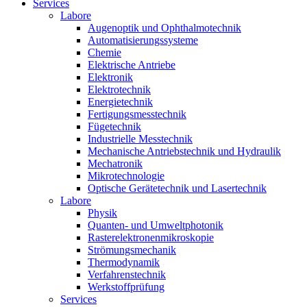
Services
Labore
Augenoptik und Ophthalmotechnik
Automatisierungssysteme
Chemie
Elektrische Antriebe
Elektronik
Elektrotechnik
Energietechnik
Fertigungsmesstechnik
Fügetechnik
Industrielle Messtechnik
Mechanische Antriebstechnik und Hydraulik
Mechatronik
Mikrotechnologie
Optische Gerätetechnik und Lasertechnik
Labore
Physik
Quanten- und Umweltphotonik
Rasterelektronenmikroskopie
Strömungsmechanik
Thermodynamik
Verfahrenstechnik
Werkstoffprüfung
Services