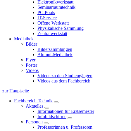
Elektronikwerkstatt
Seminarraumtechnik
PC-Pools
IT-Service
Offene Werkstatt
Physikalische Sammlung
Zentralwerkstatt
Mediathek
Bilder
Bildersammlungen
Alumni-Mediathek
Flyer
Poster
Videos
Videos zu den Studiengängen
Videos aus dem Fachbereich
zur Hauptseite
Fachbereich Technik
Aktuelles
Informationen für Erstsemester
Infobildschirme
Personen
Professorinnen u. Professoren