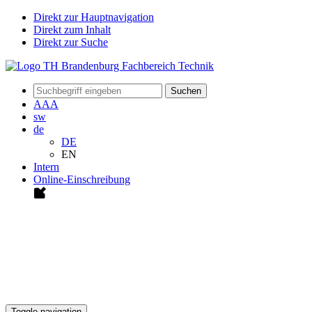
Direkt zur Hauptnavigation
Direkt zum Inhalt
Direkt zur Suche
Suchen
A
A
A
sw
de
DE
EN
Intern
Online-Einschreibung
Toggle navigation