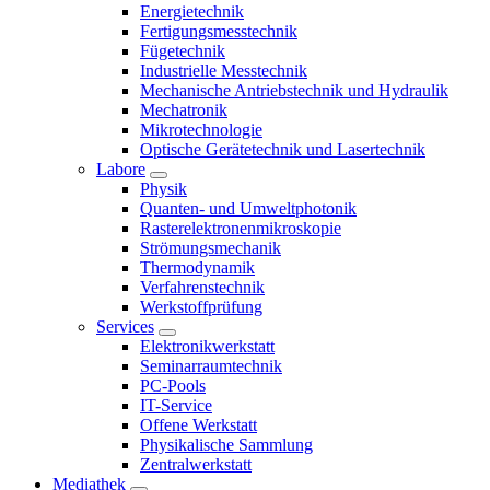
Energietechnik
Fertigungsmesstechnik
Fügetechnik
Industrielle Messtechnik
Mechanische Antriebstechnik und Hydraulik
Mechatronik
Mikrotechnologie
Optische Gerätetechnik und Lasertechnik
Labore
Physik
Quanten- und Umweltphotonik
Rasterelektronenmikroskopie
Strömungsmechanik
Thermodynamik
Verfahrenstechnik
Werkstoffprüfung
Services
Elektronikwerkstatt
Seminarraumtechnik
PC-Pools
IT-Service
Offene Werkstatt
Physikalische Sammlung
Zentralwerkstatt
Mediathek