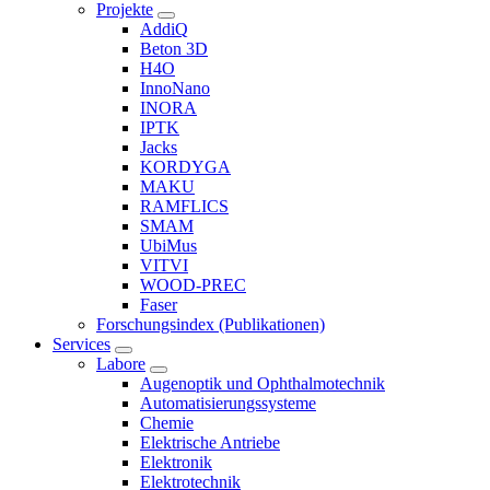
Projekte
AddiQ
Beton 3D
H4O
InnoNano
INORA
IPTK
Jacks
KORDYGA
MAKU
RAMFLICS
SMAM
UbiMus
VITVI
WOOD-PREC
Faser
Forschungsindex (Publikationen)
Services
Labore
Augenoptik und Ophthalmotechnik
Automatisierungssysteme
Chemie
Elektrische Antriebe
Elektronik
Elektrotechnik