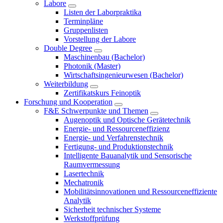
Labore
Listen der Laborpraktika
Terminpläne
Gruppenlisten
Vorstellung der Labore
Double Degree
Maschinenbau (Bachelor)
Photonik (Master)
Wirtschaftsingenieurwesen (Bachelor)
Weiterbildung
Zertifikatskurs Feinoptik
Forschung und Kooperation
F&E Schwerpunkte und Themen
Augenoptik und Optische Gerätetechnik
Energie- und Ressourceneffizienz
Energie- und Verfahrenstechnik
Fertigung- und Produktionstechnik
Intelligente Bauanalytik und Sensorische
Raumvermessung
Lasertechnik
Mechatronik
Mobilitätsinnovationen und Ressourceneffiziente
Analytik
Sicherheit technischer Systeme
Werkstoffprüfung