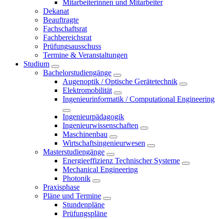
Mitarbeiterinnen und Mitarbeiter
Dekanat
Beauftragte
Fachschaftsrat
Fachbereichsrat
Prüfungsausschuss
Termine & Veranstaltungen
Studium
Bachelorstudiengänge
Augenoptik / Optische Gerätetechnik
Elektromobilität
Ingenieurinformatik / Computational Engineering
Ingenieurpädagogik
Ingenieurwissenschaften
Maschinenbau
Wirtschaftsingenieurwesen
Masterstudiengänge
Energieeffizienz Technischer Systeme
Mechanical Engineering
Photonik
Praxisphase
Pläne und Termine
Stundenpläne
Prüfungspläne