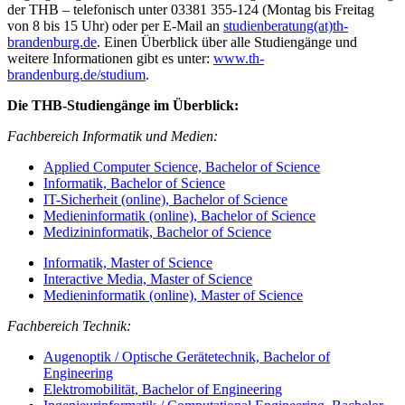
der THB – telefonisch unter 03381 355-124 (Montag bis Freitag
von 8 bis 15 Uhr) oder per E-Mail an
studienberatung(at)th-
brandenburg.de
. Einen Überblick über alle Studiengänge und
weitere Informationen gibt es unter:
www.th-
brandenburg.de/studium
.
Die THB-Studiengänge im Überblick:
Fachbereich Informatik und Medien:
Applied Computer Science, Bachelor of Science
Informatik, Bachelor of Science
IT-Sicherheit (online), Bachelor of Science
Medieninformatik (online), Bachelor of Science
Medizininformatik, Bachelor of Science
Informatik, Master of Science
Interactive Media, Master of Science
Medieninformatik (online), Master of Science
Fachbereich Technik:
Augenoptik / Optische Gerätetechnik, Bachelor of
Engineering
Elektromobilität, Bachelor of Engineering