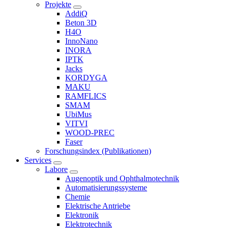
Projekte
AddiQ
Beton 3D
H4O
InnoNano
INORA
IPTK
Jacks
KORDYGA
MAKU
RAMFLICS
SMAM
UbiMus
VITVI
WOOD-PREC
Faser
Forschungsindex (Publikationen)
Services
Labore
Augenoptik und Ophthalmotechnik
Automatisierungssysteme
Chemie
Elektrische Antriebe
Elektronik
Elektrotechnik