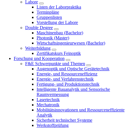
Labore
Listen der Laborpraktika
Terminpläne
Gruppenlisten
Vorstellung der Labore
Double Degree
Maschinenbau (Bachelor)
Photonik (Master)
Wirtschaftsingenieurwesen (Bachelor)
Weiterbildung
Zertifikatskurs Feinoptik
Forschung und Kooperation
F&E Schwerpunkte und Themen
Augenoptik und Optische Gerätetechnik
Energie- und Ressourceneffizienz
Energie- und Verfahrenstechnik
Fertigung- und Produktionstechnik
Intelligente Bauanalytik und Sensorische
Raumvermessung
Lasertechnik
Mechatronik
Mobilitätsinnovationen und Ressourceneffiziente
Analytik
Sicherheit technischer Systeme
Werkstoffprüfung