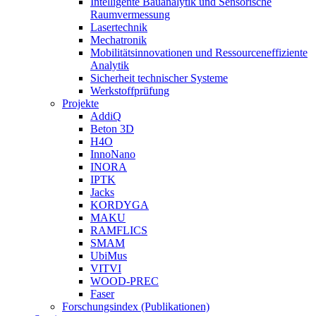
Intelligente Bauanalytik und Sensorische
Raumvermessung
Lasertechnik
Mechatronik
Mobilitätsinnovationen und Ressourceneffiziente
Analytik
Sicherheit technischer Systeme
Werkstoffprüfung
Projekte
AddiQ
Beton 3D
H4O
InnoNano
INORA
IPTK
Jacks
KORDYGA
MAKU
RAMFLICS
SMAM
UbiMus
VITVI
WOOD-PREC
Faser
Forschungsindex (Publikationen)