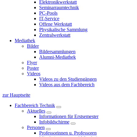
Elektronikwerkstatt
Seminarraumtechnik
PC-Pools
IT-Service
Offene Werkstatt
Physikalische Sammlung
Zentralwerkstatt
Mediathek
Bilder
Bildersammlungen
Alumni-Mediathek
Flyer
Poster
Videos
Videos zu den Studiengängen
Videos aus dem Fachbereich
zur Hauptseite
Fachbereich Technik
Aktuelles
Informationen für Erstsemester
Infobildschirme
Personen
Professorinnen u. Professoren