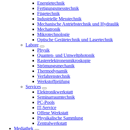
Energietechnik
Fertigungsmesstechnik
Fügetechnik
Industrielle Messtechnik
Mechanische Antriebstechnik und Hydraulik
Mechatronik
Mikrotechnologie
Optische Gerätetechnik und Lasertechnik
Labore
Physik
Quanten- und Umweltphotonik
Rasterelektronenmikroskopie
Strömungsmechanik
Thermodynamik
Verfahrenstechnik
Werkstoffprüfung
Services
Elektronikwerkstatt
Seminarraumtechnik
PC-Pools
IT-Service
Offene Werkstatt
Physikalische Sammlung
Zentralwerkstatt
Mediathek