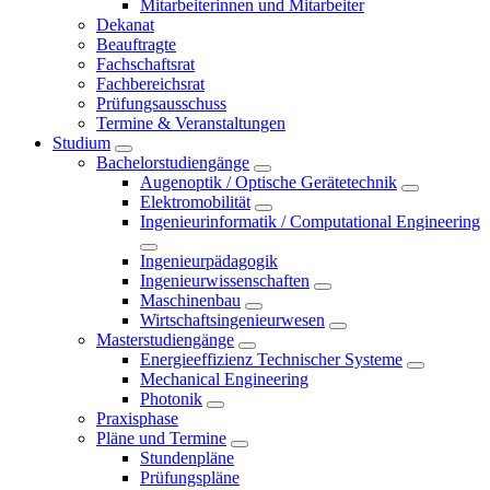
Mitarbeiterinnen und Mitarbeiter
Dekanat
Beauftragte
Fachschaftsrat
Fachbereichsrat
Prüfungsausschuss
Termine & Veranstaltungen
Studium
Bachelorstudiengänge
Augenoptik / Optische Gerätetechnik
Elektromobilität
Ingenieurinformatik / Computational Engineering
Ingenieurpädagogik
Ingenieurwissenschaften
Maschinenbau
Wirtschaftsingenieurwesen
Masterstudiengänge
Energieeffizienz Technischer Systeme
Mechanical Engineering
Photonik
Praxisphase
Pläne und Termine
Stundenpläne
Prüfungspläne