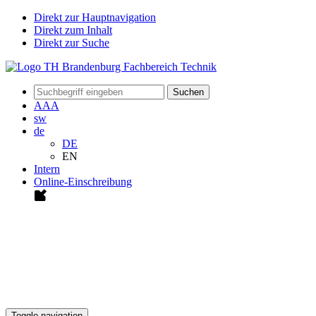
Direkt zur Hauptnavigation
Direkt zum Inhalt
Direkt zur Suche
Suchen
A
A
A
sw
de
DE
EN
Intern
Online-Einschreibung
Toggle navigation