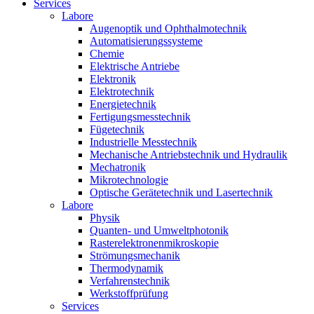
Services
Labore
Augenoptik und Ophthalmotechnik
Automatisierungssysteme
Chemie
Elektrische Antriebe
Elektronik
Elektrotechnik
Energietechnik
Fertigungsmesstechnik
Fügetechnik
Industrielle Messtechnik
Mechanische Antriebstechnik und Hydraulik
Mechatronik
Mikrotechnologie
Optische Gerätetechnik und Lasertechnik
Labore
Physik
Quanten- und Umweltphotonik
Rasterelektronenmikroskopie
Strömungsmechanik
Thermodynamik
Verfahrenstechnik
Werkstoffprüfung
Services