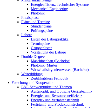
Masterstudiengänge
Energieeffizienz Technischer Systeme
Mechanical Engineering
Photonik
Praxisphase
Pläne und Termine
Stundenpläne
Prüfungspläne
Labore
Listen der Laborpraktika
Terminpläne
Gruppenlisten
Vorstellung der Labore
Double Degree
Maschinenbau (Bachelor)
Photonik (Master)
Wirtschaftsingenieurwesen (Bachelor)
Weiterbildung
Zertifikatskurs Feinoptik
Forschung und Kooperation
F&E Schwerpunkte und Themen
Augenoptik und Optische Gerätetechnik
Energie- und Ressourceneffizienz
Energie- und Verfahrenstechnik
Fertigung- und Produktionstechnik