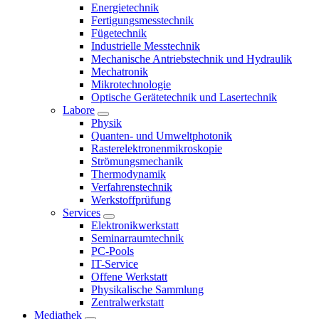
Energietechnik
Fertigungsmesstechnik
Fügetechnik
Industrielle Messtechnik
Mechanische Antriebstechnik und Hydraulik
Mechatronik
Mikrotechnologie
Optische Gerätetechnik und Lasertechnik
Labore
Physik
Quanten- und Umweltphotonik
Rasterelektronenmikroskopie
Strömungsmechanik
Thermodynamik
Verfahrenstechnik
Werkstoffprüfung
Services
Elektronikwerkstatt
Seminarraumtechnik
PC-Pools
IT-Service
Offene Werkstatt
Physikalische Sammlung
Zentralwerkstatt
Mediathek