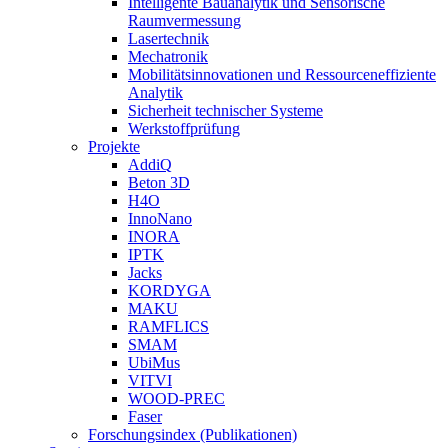
Intelligente Bauanalytik und Sensorische
Raumvermessung
Lasertechnik
Mechatronik
Mobilitätsinnovationen und Ressourceneffiziente
Analytik
Sicherheit technischer Systeme
Werkstoffprüfung
Projekte
AddiQ
Beton 3D
H4O
InnoNano
INORA
IPTK
Jacks
KORDYGA
MAKU
RAMFLICS
SMAM
UbiMus
VITVI
WOOD-PREC
Faser
Forschungsindex (Publikationen)