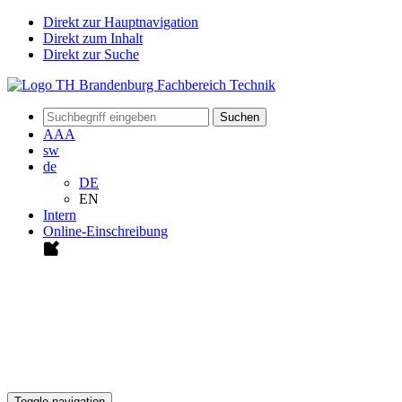
Direkt zur Hauptnavigation
Direkt zum Inhalt
Direkt zur Suche
Suchen
A
A
A
sw
de
DE
EN
Intern
Online-Einschreibung
Toggle navigation