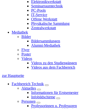
Elektronikwerkstatt
Seminarraumtechnik
PC-Pools
IT-Service
Offene Werkstatt
Physikalische Sammlung
Zentralwerkstatt
Mediathek
Bilder
Bildersammlungen
Alumni-Mediathek
Flyer
Poster
Videos
Videos zu den Studiengängen
Videos aus dem Fachbereich
zur Hauptseite
Fachbereich Technik
Aktuelles
Informationen für Erstsemester
Infobildschirme
Personen
Professorinnen u. Professoren