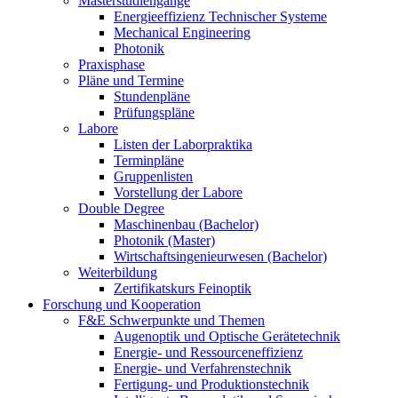
Masterstudiengänge
Energieeffizienz Technischer Systeme
Mechanical Engineering
Photonik
Praxisphase
Pläne und Termine
Stundenpläne
Prüfungspläne
Labore
Listen der Laborpraktika
Terminpläne
Gruppenlisten
Vorstellung der Labore
Double Degree
Maschinenbau (Bachelor)
Photonik (Master)
Wirtschaftsingenieurwesen (Bachelor)
Weiterbildung
Zertifikatskurs Feinoptik
Forschung und Kooperation
F&E Schwerpunkte und Themen
Augenoptik und Optische Gerätetechnik
Energie- und Ressourceneffizienz
Energie- und Verfahrenstechnik
Fertigung- und Produktionstechnik