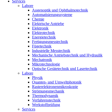
Services
Labore
Augenoptik und Ophthalmotechnik
Automatisierungssysteme
Chemie
Elektrische Antriebe
Elektronik
Elektrotechnik
Energietechnik
Fertigungsmesstechnik
Fügetechnik
Industrielle Messtechnik
Mechanische Antriebstechnik und Hydraulik
Mechatronik
Mikrotechnologie
Optische Gerätetechnik und Lasertechnik
Labore
Physik
Quanten- und Umweltphotonik
Rasterelektronenmikroskopie
Strömungsmechanik
Thermodynamik
Verfahrenstechnik
Werkstoffprüfung
Services