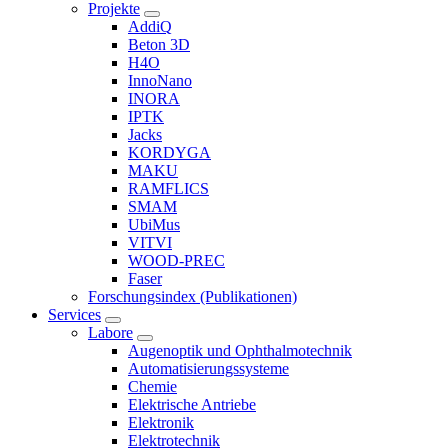
Projekte
AddiQ
Beton 3D
H4O
InnoNano
INORA
IPTK
Jacks
KORDYGA
MAKU
RAMFLICS
SMAM
UbiMus
VITVI
WOOD-PREC
Faser
Forschungsindex (Publikationen)
Services
Labore
Augenoptik und Ophthalmotechnik
Automatisierungssysteme
Chemie
Elektrische Antriebe
Elektronik
Elektrotechnik