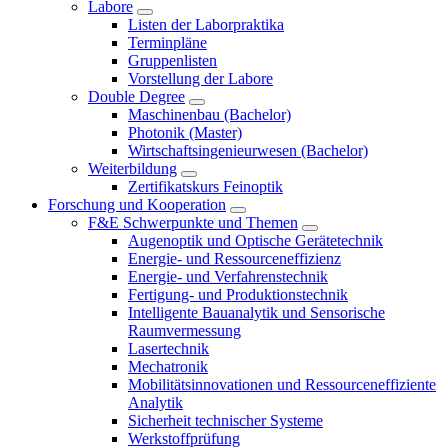
Labore
Listen der Laborpraktika
Terminpläne
Gruppenlisten
Vorstellung der Labore
Double Degree
Maschinenbau (Bachelor)
Photonik (Master)
Wirtschaftsingenieurwesen (Bachelor)
Weiterbildung
Zertifikatskurs Feinoptik
Forschung und Kooperation
F&E Schwerpunkte und Themen
Augenoptik und Optische Gerätetechnik
Energie- und Ressourceneffizienz
Energie- und Verfahrenstechnik
Fertigung- und Produktionstechnik
Intelligente Bauanalytik und Sensorische
Raumvermessung
Lasertechnik
Mechatronik
Mobilitätsinnovationen und Ressourceneffiziente
Analytik
Sicherheit technischer Systeme
Werkstoffprüfung