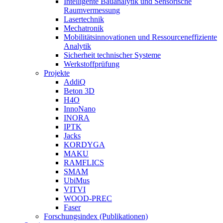
Intelligente Bauanalytik und Sensorische
Raumvermessung
Lasertechnik
Mechatronik
Mobilitätsinnovationen und Ressourceneffiziente
Analytik
Sicherheit technischer Systeme
Werkstoffprüfung
Projekte
AddiQ
Beton 3D
H4O
InnoNano
INORA
IPTK
Jacks
KORDYGA
MAKU
RAMFLICS
SMAM
UbiMus
VITVI
WOOD-PREC
Faser
Forschungsindex (Publikationen)