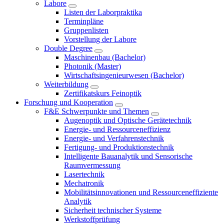
Labore
Listen der Laborpraktika
Terminpläne
Gruppenlisten
Vorstellung der Labore
Double Degree
Maschinenbau (Bachelor)
Photonik (Master)
Wirtschaftsingenieurwesen (Bachelor)
Weiterbildung
Zertifikatskurs Feinoptik
Forschung und Kooperation
F&E Schwerpunkte und Themen
Augenoptik und Optische Gerätetechnik
Energie- und Ressourceneffizienz
Energie- und Verfahrenstechnik
Fertigung- und Produktionstechnik
Intelligente Bauanalytik und Sensorische
Raumvermessung
Lasertechnik
Mechatronik
Mobilitätsinnovationen und Ressourceneffiziente
Analytik
Sicherheit technischer Systeme
Werkstoffprüfung