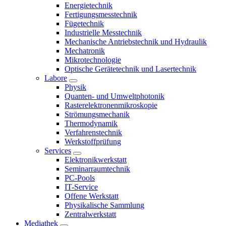
Energietechnik
Fertigungsmesstechnik
Fügetechnik
Industrielle Messtechnik
Mechanische Antriebstechnik und Hydraulik
Mechatronik
Mikrotechnologie
Optische Gerätetechnik und Lasertechnik
Labore
Physik
Quanten- und Umweltphotonik
Rasterelektronenmikroskopie
Strömungsmechanik
Thermodynamik
Verfahrenstechnik
Werkstoffprüfung
Services
Elektronikwerkstatt
Seminarraumtechnik
PC-Pools
IT-Service
Offene Werkstatt
Physikalische Sammlung
Zentralwerkstatt
Mediathek