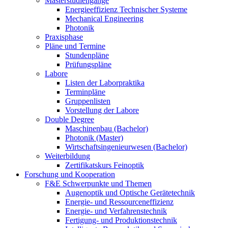
Masterstudiengänge
Energieeffizienz Technischer Systeme
Mechanical Engineering
Photonik
Praxisphase
Pläne und Termine
Stundenpläne
Prüfungspläne
Labore
Listen der Laborpraktika
Terminpläne
Gruppenlisten
Vorstellung der Labore
Double Degree
Maschinenbau (Bachelor)
Photonik (Master)
Wirtschaftsingenieurwesen (Bachelor)
Weiterbildung
Zertifikatskurs Feinoptik
Forschung und Kooperation
F&E Schwerpunkte und Themen
Augenoptik und Optische Gerätetechnik
Energie- und Ressourceneffizienz
Energie- und Verfahrenstechnik
Fertigung- und Produktionstechnik