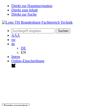
Direkt zur Hauptnavigation
Direkt zum Inhalt
Direkt zur Suche
Suchen
A
A
A
sw
de
DE
EN
Intern
Online-Einschreibung
Toggle navigation