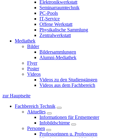
Elektronikwerkstatt
Seminarraumtechnik
PC-Pools
IT-Service
Offene Werkstatt
Physikalische Sammlung
Zentralwerkstatt
Mediathek
Bilder
Bildersammlungen
Alumni-Mediathek
Flyer
Poster
Videos
Videos zu den Studiengängen
Videos aus dem Fachbereich
zur Hauptseite
Fachbereich Technik
Aktuelles
Informationen für Erstsemester
Infobildschirme
Personen
Professorinnen u. Professoren