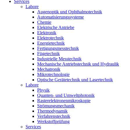
Services
Labore
Augenoptik und Ophthalmotechnik
Automatisierungssysteme
Chemie
Elektrische Antriebe
Elektronik
Elektrotechnik
Energietechnik
Fertigungsmesstechnik
Fügetechnik
Industrielle Messtechnik
Mechanische Antriebstechnik und Hydraulik
Mechatronik
Mikrotechnologie
Optische Gerätetechnik und Lasertechnik
Labore
Physik
Quanten- und Umweltphotonik
Rasterelektronenmikroskopie
Strömungsmechanik
Thermodynamik
Verfahrenstechnik
Werkstoffprüfung
Services