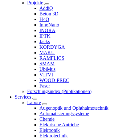
Projekte
AddiQ
Beton 3D
H4O
InnoNano
INORA
IPTK
Jacks
KORDYGA
MAKU
RAMFLICS
SMAM
UbiMus
VITVI
WOOD-PREC
Faser
Forschungsindex (Publikationen)
Services
Labore
Augenoptik und Ophthalmotechnik
Automatisierungssysteme
Chemie
Elektrische Antriebe
Elektronik
Elektrotechnik