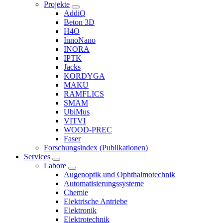
Projekte
AddiQ
Beton 3D
H4O
InnoNano
INORA
IPTK
Jacks
KORDYGA
MAKU
RAMFLICS
SMAM
UbiMus
VITVI
WOOD-PREC
Faser
Forschungsindex (Publikationen)
Services
Labore
Augenoptik und Ophthalmotechnik
Automatisierungssysteme
Chemie
Elektrische Antriebe
Elektronik
Elektrotechnik