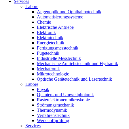
Services
Labore
Augenoptik und Ophthalmotechnik
Automatisierungssysteme
Chemie
Elektrische Antriebe
Elektronik
Elektrotechnik
Energietechnik
Fertigungsmesstechnik
Fügetechnik
Industrielle Messtechnik
Mechanische Antriebstechnik und Hydraulik
Mechatronik
Mikrotechnologie
Optische Gerätetechnik und Lasertechnik
Labore
Physik
Quanten- und Umweltphotonik
Rasterelektronenmikroskopie
Strömungsmechanik
Thermodynamik
Verfahrenstechnik
Werkstoffprüfung
Services