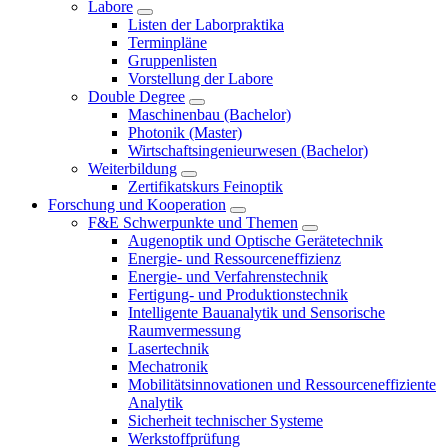
Labore
Listen der Laborpraktika
Terminpläne
Gruppenlisten
Vorstellung der Labore
Double Degree
Maschinenbau (Bachelor)
Photonik (Master)
Wirtschaftsingenieurwesen (Bachelor)
Weiterbildung
Zertifikatskurs Feinoptik
Forschung und Kooperation
F&E Schwerpunkte und Themen
Augenoptik und Optische Gerätetechnik
Energie- und Ressourceneffizienz
Energie- und Verfahrenstechnik
Fertigung- und Produktionstechnik
Intelligente Bauanalytik und Sensorische
Raumvermessung
Lasertechnik
Mechatronik
Mobilitätsinnovationen und Ressourceneffiziente
Analytik
Sicherheit technischer Systeme
Werkstoffprüfung