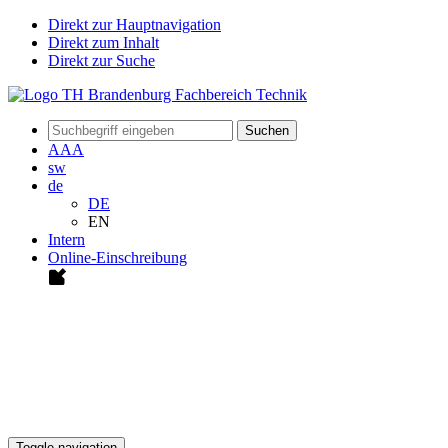
Direkt zur Hauptnavigation
Direkt zum Inhalt
Direkt zur Suche
Suchen
A
A
A
sw
de
DE
EN
Intern
Online-Einschreibung
Toggle navigation