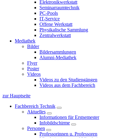
Elektronikwerkstatt
Seminarraumtechnik
PC-Pools
IT-Service
Offene Werkstatt
Physikalische Sammlung
Zentralwerkstatt
Mediathek
Bilder
Bildersammlungen
Alumni-Mediathek
Flyer
Poster
Videos
Videos zu den Studiengängen
Videos aus dem Fachbereich
zur Hauptseite
Fachbereich Technik
Aktuelles
Informationen für Erstsemester
Infobildschirme
Personen
Professorinnen u. Professoren