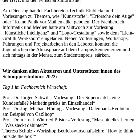
der BWL und der Wirtschaftsinformatik.
Am Dienstag hat der Fachbereich Technik Einblicke und
Vorlesungen zu Themen, wie "Kunststoffe", "Erforsche dein Auge"
oder "Keine Panik vor Mathematik" geboten. Der Fachbereich
Informatik und Medien hatte am Mittwoch zur Vorlesung
"Künstliche Intelligenz" und "Logo-Gestaltung" sowie dem "Licht-
Grafitti-Workshop" eingeladen. Neben Vorlesungen, Workshops,
Führungen und Projektarbeiten in den Laboren konnten die
Jugendlichen die Atmosphäre auf dem Campus kennenlernen und
sich mittags in der Mensa, zum Studentenpreis, stärken.
Wir danken allen Akteueren und Unterstützer:innen des
Schnupperstudiums 2022:
Tag 1 im Fachbereich Wirtschaft:
Prof. Dr. Jürgen Schwill - Vorlesung "Der Supermarkt - eine
Kundenfalle? Marketingtricks im Einzelhandel“
Prof. Dr.-Ing. Michael Höding - Vorlesung "Datenbank-Evolution
am Beispiel von CatShop“
Prof. Dr. rer. nat. Winfried Pfister - Vorlesung "Maschinelles Lernen
- Was steckt dahinter?“
Theresa Schulz - Workshop Betriebswirtschaftslehre "How to think
outside the box?“