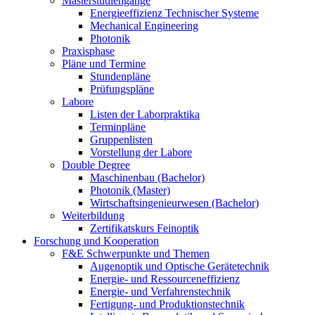
Masterstudiengänge
Energieeffizienz Technischer Systeme
Mechanical Engineering
Photonik
Praxisphase
Pläne und Termine
Stundenpläne
Prüfungspläne
Labore
Listen der Laborpraktika
Terminpläne
Gruppenlisten
Vorstellung der Labore
Double Degree
Maschinenbau (Bachelor)
Photonik (Master)
Wirtschaftsingenieurwesen (Bachelor)
Weiterbildung
Zertifikatskurs Feinoptik
Forschung und Kooperation
F&E Schwerpunkte und Themen
Augenoptik und Optische Gerätetechnik
Energie- und Ressourceneffizienz
Energie- und Verfahrenstechnik
Fertigung- und Produktionstechnik