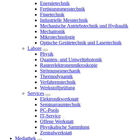
Energietechnik
Fertigungsmesstechnik
Fügetechnik
Industrielle Messtechnik
Mechanische Antriebstechnik und Hydraulik
Mechatronik
Mikrotechnologie
Optische Gerätetechnik und Lasertechnik
Labore
Physik
Quanten- und Umweltphotonik
Rasterelektronenmikroskopie
Strömungsmechanik
Thermodynamik
Verfahrenstechnik
Werkstoffprüfung
Services
Elektronikwerkstatt
Seminarraumtechnik
PC-Pools
IT-Service
Offene Werkstatt
Physikalische Sammlung
Zentralwerkstatt
Mediathek