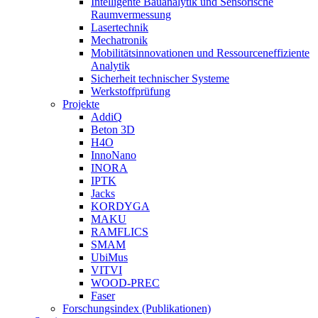
Intelligente Bauanalytik und Sensorische
Raumvermessung
Lasertechnik
Mechatronik
Mobilitätsinnovationen und Ressourceneffiziente
Analytik
Sicherheit technischer Systeme
Werkstoffprüfung
Projekte
AddiQ
Beton 3D
H4O
InnoNano
INORA
IPTK
Jacks
KORDYGA
MAKU
RAMFLICS
SMAM
UbiMus
VITVI
WOOD-PREC
Faser
Forschungsindex (Publikationen)