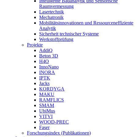
Intelligente Bauanalytik und Sensorische
Raumvermessung
Lasertechnik
Mechatronik
Mobilitätsinnovationen und Ressourceneffiziente
Analytik
Sicherheit technischer Systeme
Werkstoffprüfung
Projekte
AddiQ
Beton 3D
H4O
InnoNano
INORA
IPTK
Jacks
KORDYGA
MAKU
RAMFLICS
SMAM
UbiMus
VITVI
WOOD-PREC
Faser
Forschungsindex (Publikationen)