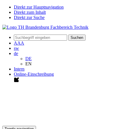
Direkt zur Hauptnavigation
Direkt zum Inhalt
Direkt zur Suche
Suchen
A
A
A
sw
de
DE
EN
Intern
Online-Einschreibung
Toggle navigation