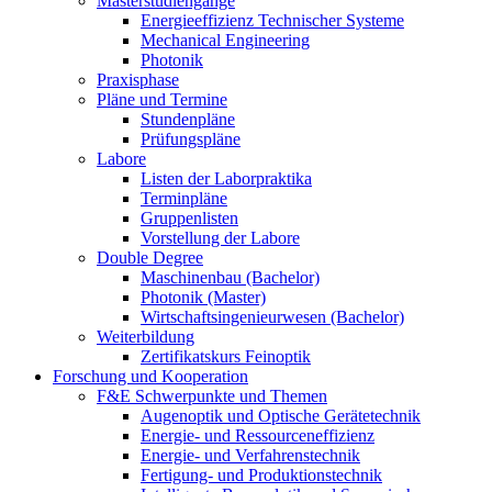
Masterstudiengänge
Energieeffizienz Technischer Systeme
Mechanical Engineering
Photonik
Praxisphase
Pläne und Termine
Stundenpläne
Prüfungspläne
Labore
Listen der Laborpraktika
Terminpläne
Gruppenlisten
Vorstellung der Labore
Double Degree
Maschinenbau (Bachelor)
Photonik (Master)
Wirtschaftsingenieurwesen (Bachelor)
Weiterbildung
Zertifikatskurs Feinoptik
Forschung und Kooperation
F&E Schwerpunkte und Themen
Augenoptik und Optische Gerätetechnik
Energie- und Ressourceneffizienz
Energie- und Verfahrenstechnik
Fertigung- und Produktionstechnik