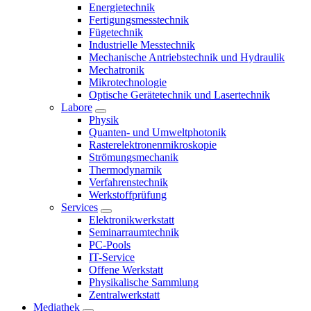
Energietechnik
Fertigungsmesstechnik
Fügetechnik
Industrielle Messtechnik
Mechanische Antriebstechnik und Hydraulik
Mechatronik
Mikrotechnologie
Optische Gerätetechnik und Lasertechnik
Labore
Physik
Quanten- und Umweltphotonik
Rasterelektronenmikroskopie
Strömungsmechanik
Thermodynamik
Verfahrenstechnik
Werkstoffprüfung
Services
Elektronikwerkstatt
Seminarraumtechnik
PC-Pools
IT-Service
Offene Werkstatt
Physikalische Sammlung
Zentralwerkstatt
Mediathek