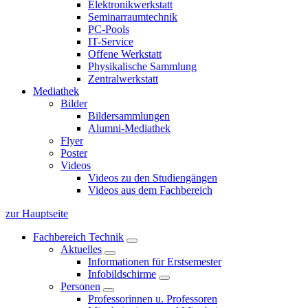
Elektronikwerkstatt
Seminarraumtechnik
PC-Pools
IT-Service
Offene Werkstatt
Physikalische Sammlung
Zentralwerkstatt
Mediathek
Bilder
Bildersammlungen
Alumni-Mediathek
Flyer
Poster
Videos
Videos zu den Studiengängen
Videos aus dem Fachbereich
zur Hauptseite
Fachbereich Technik
Aktuelles
Informationen für Erstsemester
Infobildschirme
Personen
Professorinnen u. Professoren