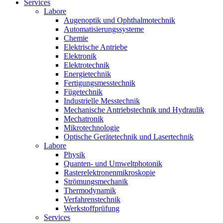
Services
Labore
Augenoptik und Ophthalmotechnik
Automatisierungssysteme
Chemie
Elektrische Antriebe
Elektronik
Elektrotechnik
Energietechnik
Fertigungsmesstechnik
Fügetechnik
Industrielle Messtechnik
Mechanische Antriebstechnik und Hydraulik
Mechatronik
Mikrotechnologie
Optische Gerätetechnik und Lasertechnik
Labore
Physik
Quanten- und Umweltphotonik
Rasterelektronenmikroskopie
Strömungsmechanik
Thermodynamik
Verfahrenstechnik
Werkstoffprüfung
Services