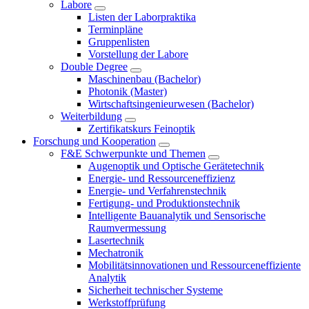
Labore
Listen der Laborpraktika
Terminpläne
Gruppenlisten
Vorstellung der Labore
Double Degree
Maschinenbau (Bachelor)
Photonik (Master)
Wirtschaftsingenieurwesen (Bachelor)
Weiterbildung
Zertifikatskurs Feinoptik
Forschung und Kooperation
F&E Schwerpunkte und Themen
Augenoptik und Optische Gerätetechnik
Energie- und Ressourceneffizienz
Energie- und Verfahrenstechnik
Fertigung- und Produktionstechnik
Intelligente Bauanalytik und Sensorische
Raumvermessung
Lasertechnik
Mechatronik
Mobilitätsinnovationen und Ressourceneffiziente
Analytik
Sicherheit technischer Systeme
Werkstoffprüfung