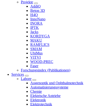
Projekte
AddiQ
Beton 3D
H4O
InnoNano
INORA
IPTK
Jacks
KORDYGA
MAKU
RAMFLICS
SMAM
UbiMus
VITVI
WOOD-PREC
Faser
Forschungsindex (Publikationen)
Services
Labore
Augenoptik und Ophthalmotechnik
Automatisierungssysteme
Chemie
Elektrische Antriebe
Elektronik
Elektrotechnik