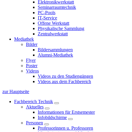
Elektronikwerkstatt
Seminarraumtechnik
PC-Pools
IT-Service
Offene Werkstatt
Physikalische Sammlung
Zentralwerkstatt
Mediathek
Bilder
Bildersammlungen
Alumni-Mediathek
Flyer
Poster
Videos
Videos zu den Studiengängen
Videos aus dem Fachbereich
zur Hauptseite
Fachbereich Technik
Aktuelles
Informationen für Erstsemester
Infobildschirme
Personen
Professorinnen u. Professoren