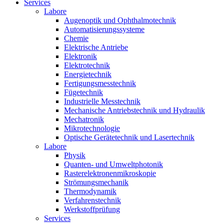
Services
Labore
Augenoptik und Ophthalmotechnik
Automatisierungssysteme
Chemie
Elektrische Antriebe
Elektronik
Elektrotechnik
Energietechnik
Fertigungsmesstechnik
Fügetechnik
Industrielle Messtechnik
Mechanische Antriebstechnik und Hydraulik
Mechatronik
Mikrotechnologie
Optische Gerätetechnik und Lasertechnik
Labore
Physik
Quanten- und Umweltphotonik
Rasterelektronenmikroskopie
Strömungsmechanik
Thermodynamik
Verfahrenstechnik
Werkstoffprüfung
Services