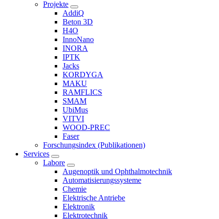
Projekte
AddiQ
Beton 3D
H4O
InnoNano
INORA
IPTK
Jacks
KORDYGA
MAKU
RAMFLICS
SMAM
UbiMus
VITVI
WOOD-PREC
Faser
Forschungsindex (Publikationen)
Services
Labore
Augenoptik und Ophthalmotechnik
Automatisierungssysteme
Chemie
Elektrische Antriebe
Elektronik
Elektrotechnik