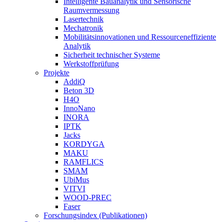
Intelligente Bauanalytik und Sensorische
Raumvermessung
Lasertechnik
Mechatronik
Mobilitätsinnovationen und Ressourceneffiziente
Analytik
Sicherheit technischer Systeme
Werkstoffprüfung
Projekte
AddiQ
Beton 3D
H4O
InnoNano
INORA
IPTK
Jacks
KORDYGA
MAKU
RAMFLICS
SMAM
UbiMus
VITVI
WOOD-PREC
Faser
Forschungsindex (Publikationen)