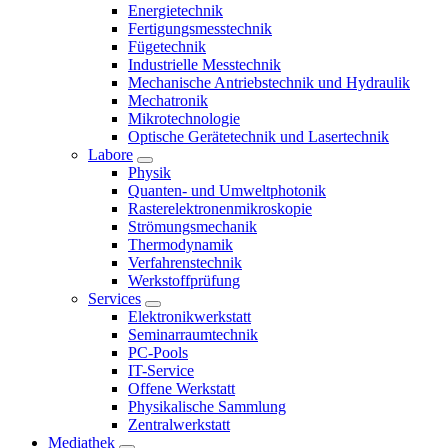
Energietechnik
Fertigungsmesstechnik
Fügetechnik
Industrielle Messtechnik
Mechanische Antriebstechnik und Hydraulik
Mechatronik
Mikrotechnologie
Optische Gerätetechnik und Lasertechnik
Labore
Physik
Quanten- und Umweltphotonik
Rasterelektronenmikroskopie
Strömungsmechanik
Thermodynamik
Verfahrenstechnik
Werkstoffprüfung
Services
Elektronikwerkstatt
Seminarraumtechnik
PC-Pools
IT-Service
Offene Werkstatt
Physikalische Sammlung
Zentralwerkstatt
Mediathek