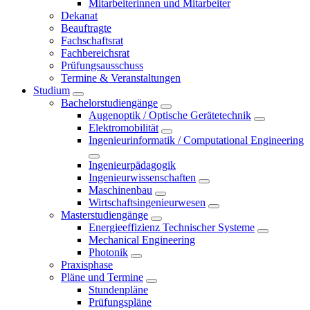
Mitarbeiterinnen und Mitarbeiter
Dekanat
Beauftragte
Fachschaftsrat
Fachbereichsrat
Prüfungsausschuss
Termine & Veranstaltungen
Studium
Bachelorstudiengänge
Augenoptik / Optische Gerätetechnik
Elektromobilität
Ingenieurinformatik / Computational Engineering
Ingenieurpädagogik
Ingenieurwissenschaften
Maschinenbau
Wirtschaftsingenieurwesen
Masterstudiengänge
Energieeffizienz Technischer Systeme
Mechanical Engineering
Photonik
Praxisphase
Pläne und Termine
Stundenpläne
Prüfungspläne