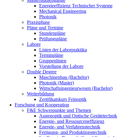
Masterstudiengänge
Energieeffizienz Technischer Systeme
Mechanical Engineering
Photonik
Praxisphase
Pläne und Termine
Stundenpläne
Prüfungspläne
Labore
Listen der Laborpraktika
Terminpläne
Gruppenlisten
Vorstellung der Labore
Double Degree
Maschinenbau (Bachelor)
Photonik (Master)
Wirtschaftsingenieurwesen (Bachelor)
Weiterbildung
Zertifikatskurs Feinoptik
Forschung und Kooperation
F&E Schwerpunkte und Themen
Augenoptik und Optische Gerätetechnik
Energie- und Ressourceneffizienz
Energie- und Verfahrenstechnik
Fertigung- und Produktionstechnik