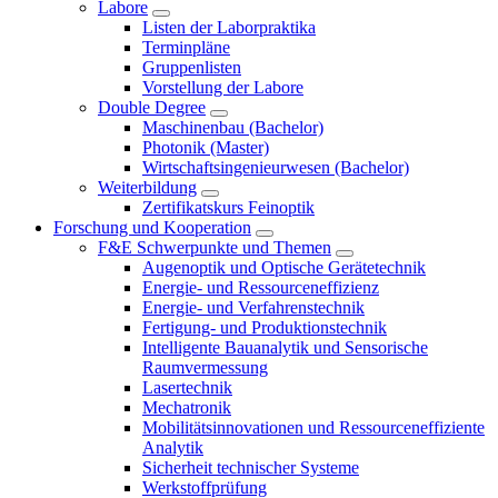
Labore
Listen der Laborpraktika
Terminpläne
Gruppenlisten
Vorstellung der Labore
Double Degree
Maschinenbau (Bachelor)
Photonik (Master)
Wirtschaftsingenieurwesen (Bachelor)
Weiterbildung
Zertifikatskurs Feinoptik
Forschung und Kooperation
F&E Schwerpunkte und Themen
Augenoptik und Optische Gerätetechnik
Energie- und Ressourceneffizienz
Energie- und Verfahrenstechnik
Fertigung- und Produktionstechnik
Intelligente Bauanalytik und Sensorische
Raumvermessung
Lasertechnik
Mechatronik
Mobilitätsinnovationen und Ressourceneffiziente
Analytik
Sicherheit technischer Systeme
Werkstoffprüfung