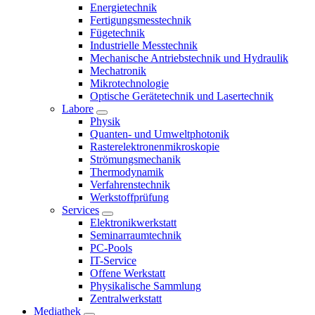
Energietechnik
Fertigungsmesstechnik
Fügetechnik
Industrielle Messtechnik
Mechanische Antriebstechnik und Hydraulik
Mechatronik
Mikrotechnologie
Optische Gerätetechnik und Lasertechnik
Labore
Physik
Quanten- und Umweltphotonik
Rasterelektronenmikroskopie
Strömungsmechanik
Thermodynamik
Verfahrenstechnik
Werkstoffprüfung
Services
Elektronikwerkstatt
Seminarraumtechnik
PC-Pools
IT-Service
Offene Werkstatt
Physikalische Sammlung
Zentralwerkstatt
Mediathek