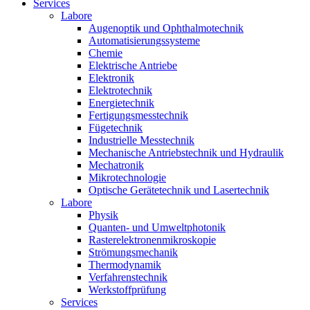
Services
Labore
Augenoptik und Ophthalmotechnik
Automatisierungssysteme
Chemie
Elektrische Antriebe
Elektronik
Elektrotechnik
Energietechnik
Fertigungsmesstechnik
Fügetechnik
Industrielle Messtechnik
Mechanische Antriebstechnik und Hydraulik
Mechatronik
Mikrotechnologie
Optische Gerätetechnik und Lasertechnik
Labore
Physik
Quanten- und Umweltphotonik
Rasterelektronenmikroskopie
Strömungsmechanik
Thermodynamik
Verfahrenstechnik
Werkstoffprüfung
Services