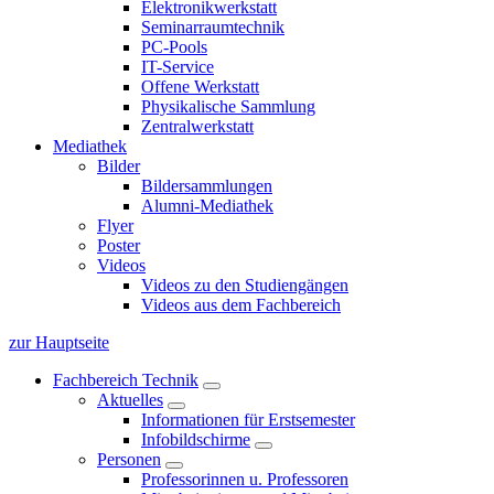
Elektronikwerkstatt
Seminarraumtechnik
PC-Pools
IT-Service
Offene Werkstatt
Physikalische Sammlung
Zentralwerkstatt
Mediathek
Bilder
Bildersammlungen
Alumni-Mediathek
Flyer
Poster
Videos
Videos zu den Studiengängen
Videos aus dem Fachbereich
zur Hauptseite
Fachbereich Technik
Aktuelles
Informationen für Erstsemester
Infobildschirme
Personen
Professorinnen u. Professoren