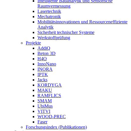
Intelligente Bauanalytik und Sensorische
Raumvermessung
Lasertechnik
Mechatronik
Mobilitätsinnovationen und Ressourceneffiziente
Analytik
Sicherheit technischer Systeme
Werkstoffprüfung
Projekte
AddiQ
Beton 3D
H4O
InnoNano
INORA
IPTK
Jacks
KORDYGA
MAKU
RAMFLICS
SMAM
UbiMus
VITVI
WOOD-PREC
Faser
Forschungsindex (Publikationen)