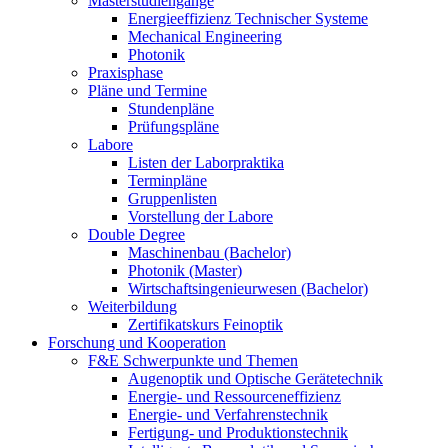
Masterstudiengänge
Energieeffizienz Technischer Systeme
Mechanical Engineering
Photonik
Praxisphase
Pläne und Termine
Stundenpläne
Prüfungspläne
Labore
Listen der Laborpraktika
Terminpläne
Gruppenlisten
Vorstellung der Labore
Double Degree
Maschinenbau (Bachelor)
Photonik (Master)
Wirtschaftsingenieurwesen (Bachelor)
Weiterbildung
Zertifikatskurs Feinoptik
Forschung und Kooperation
F&E Schwerpunkte und Themen
Augenoptik und Optische Gerätetechnik
Energie- und Ressourceneffizienz
Energie- und Verfahrenstechnik
Fertigung- und Produktionstechnik