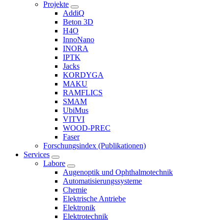
Projekte
AddiQ
Beton 3D
H4O
InnoNano
INORA
IPTK
Jacks
KORDYGA
MAKU
RAMFLICS
SMAM
UbiMus
VITVI
WOOD-PREC
Faser
Forschungsindex (Publikationen)
Services
Labore
Augenoptik und Ophthalmotechnik
Automatisierungssysteme
Chemie
Elektrische Antriebe
Elektronik
Elektrotechnik