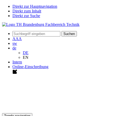
Direkt zur Hauptnavigation
Direkt zum Inhalt
Direkt zur Suche
Suchen
A
A
A
sw
de
DE
EN
Intern
Online-Einschreibung
Toggle navigation