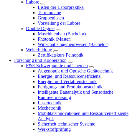
Labore
Listen der Laborpraktika
Terminpläne
Gruppenlisten
Vorstellung der Labore
Double Degree
Maschinenbau (Bachelor)
Photonik (Master)
Wirtschaftsingenieurwesen (Bachelor)
Weiterbildung
Zertifikatskurs Feinoptik
Forschung und Kooperation
F&E Schwerpunkte und Themen
Augenoptik und Optische Gerätetechnik
Energie- und Ressourceneffizienz
Energie- und Verfahrenstechnik
Fertigung- und Produktionstechnik
Intelligente Bauanalytik und Sensorische
Raumvermessung
Lasertechnik
Mechatronik
Mobilitätsinnovationen und Ressourceneffiziente
Analytik
Sicherheit technischer Systeme
Werkstoffprüfung