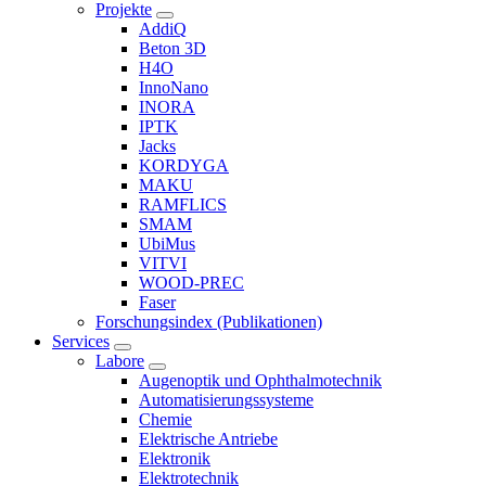
Projekte
AddiQ
Beton 3D
H4O
InnoNano
INORA
IPTK
Jacks
KORDYGA
MAKU
RAMFLICS
SMAM
UbiMus
VITVI
WOOD-PREC
Faser
Forschungsindex (Publikationen)
Services
Labore
Augenoptik und Ophthalmotechnik
Automatisierungssysteme
Chemie
Elektrische Antriebe
Elektronik
Elektrotechnik