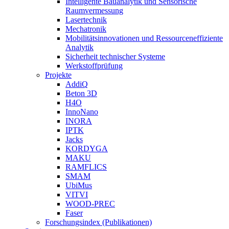
Intelligente Bauanalytik und Sensorische
Raumvermessung
Lasertechnik
Mechatronik
Mobilitätsinnovationen und Ressourceneffiziente
Analytik
Sicherheit technischer Systeme
Werkstoffprüfung
Projekte
AddiQ
Beton 3D
H4O
InnoNano
INORA
IPTK
Jacks
KORDYGA
MAKU
RAMFLICS
SMAM
UbiMus
VITVI
WOOD-PREC
Faser
Forschungsindex (Publikationen)