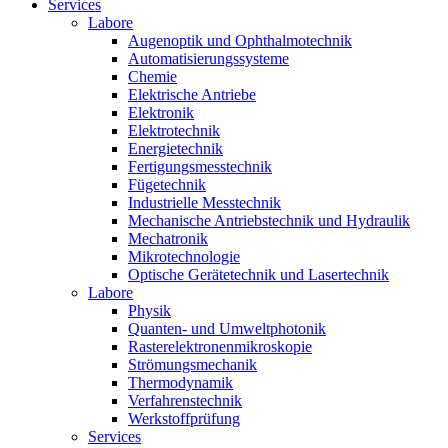
Services
Labore
Augenoptik und Ophthalmotechnik
Automatisierungssysteme
Chemie
Elektrische Antriebe
Elektronik
Elektrotechnik
Energietechnik
Fertigungsmesstechnik
Fügetechnik
Industrielle Messtechnik
Mechanische Antriebstechnik und Hydraulik
Mechatronik
Mikrotechnologie
Optische Gerätetechnik und Lasertechnik
Labore
Physik
Quanten- und Umweltphotonik
Rasterelektronenmikroskopie
Strömungsmechanik
Thermodynamik
Verfahrenstechnik
Werkstoffprüfung
Services