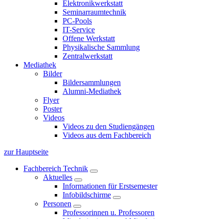
Elektronikwerkstatt
Seminarraumtechnik
PC-Pools
IT-Service
Offene Werkstatt
Physikalische Sammlung
Zentralwerkstatt
Mediathek
Bilder
Bildersammlungen
Alumni-Mediathek
Flyer
Poster
Videos
Videos zu den Studiengängen
Videos aus dem Fachbereich
zur Hauptseite
Fachbereich Technik
Aktuelles
Informationen für Erstsemester
Infobildschirme
Personen
Professorinnen u. Professoren