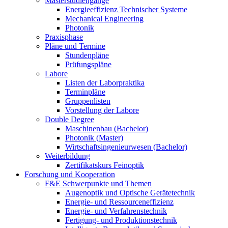
Masterstudiengänge
Energieeffizienz Technischer Systeme
Mechanical Engineering
Photonik
Praxisphase
Pläne und Termine
Stundenpläne
Prüfungspläne
Labore
Listen der Laborpraktika
Terminpläne
Gruppenlisten
Vorstellung der Labore
Double Degree
Maschinenbau (Bachelor)
Photonik (Master)
Wirtschaftsingenieurwesen (Bachelor)
Weiterbildung
Zertifikatskurs Feinoptik
Forschung und Kooperation
F&E Schwerpunkte und Themen
Augenoptik und Optische Gerätetechnik
Energie- und Ressourceneffizienz
Energie- und Verfahrenstechnik
Fertigung- und Produktionstechnik