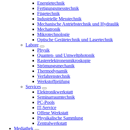
Energietechnik
Fertigungsmesstechnik
Fügetechnik
Industrielle Messtechnik
Mechanische Antriebstechnik und Hydraulik
Mechatronik
Mikrotechnologie
Optische Gerätetechnik und Lasertechnik
Labore
Physik
Quanten- und Umweltphotonik
Rasterelektronenmikroskopie
Strömungsmechanik
Thermodynamik
Verfahrenstechnik
Werkstoffprüfung
Services
Elektronikwerkstatt
Seminarraumtechnik
PC-Pools
IT-Service
Offene Werkstatt
Physikalische Sammlung
Zentralwerkstatt
Mediathek