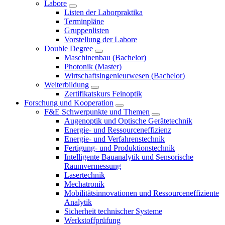
Labore
Listen der Laborpraktika
Terminpläne
Gruppenlisten
Vorstellung der Labore
Double Degree
Maschinenbau (Bachelor)
Photonik (Master)
Wirtschaftsingenieurwesen (Bachelor)
Weiterbildung
Zertifikatskurs Feinoptik
Forschung und Kooperation
F&E Schwerpunkte und Themen
Augenoptik und Optische Gerätetechnik
Energie- und Ressourceneffizienz
Energie- und Verfahrenstechnik
Fertigung- und Produktionstechnik
Intelligente Bauanalytik und Sensorische
Raumvermessung
Lasertechnik
Mechatronik
Mobilitätsinnovationen und Ressourceneffiziente
Analytik
Sicherheit technischer Systeme
Werkstoffprüfung