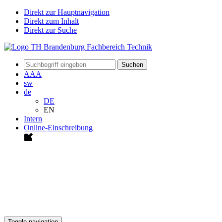
Direkt zur Hauptnavigation
Direkt zum Inhalt
Direkt zur Suche
Suchen
A
A
A
sw
de
DE
EN
Intern
Online-Einschreibung
Toggle navigation