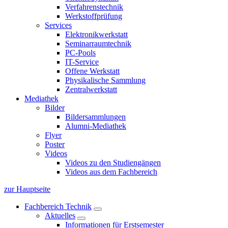
Verfahrenstechnik
Werkstoffprüfung
Services
Elektronikwerkstatt
Seminarraumtechnik
PC-Pools
IT-Service
Offene Werkstatt
Physikalische Sammlung
Zentralwerkstatt
Mediathek
Bilder
Bildersammlungen
Alumni-Mediathek
Flyer
Poster
Videos
Videos zu den Studiengängen
Videos aus dem Fachbereich
zur Hauptseite
Fachbereich Technik
Aktuelles
Informationen für Erstsemester