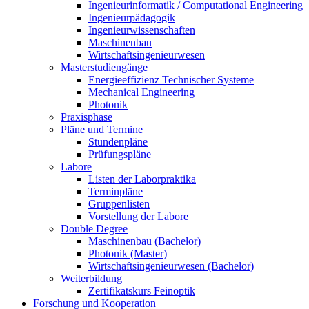
Ingenieurinformatik / Computational Engineering
Ingenieurpädagogik
Ingenieurwissenschaften
Maschinenbau
Wirtschaftsingenieurwesen
Masterstudiengänge
Energieeffizienz Technischer Systeme
Mechanical Engineering
Photonik
Praxisphase
Pläne und Termine
Stundenpläne
Prüfungspläne
Labore
Listen der Laborpraktika
Terminpläne
Gruppenlisten
Vorstellung der Labore
Double Degree
Maschinenbau (Bachelor)
Photonik (Master)
Wirtschaftsingenieurwesen (Bachelor)
Weiterbildung
Zertifikatskurs Feinoptik
Forschung und Kooperation