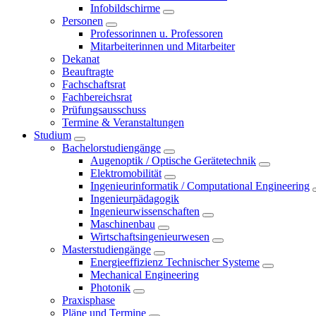
Infobildschirme
Personen
Professorinnen u. Professoren
Mitarbeiterinnen und Mitarbeiter
Dekanat
Beauftragte
Fachschaftsrat
Fachbereichsrat
Prüfungsausschuss
Termine & Veranstaltungen
Studium
Bachelorstudiengänge
Augenoptik / Optische Gerätetechnik
Elektromobilität
Ingenieurinformatik / Computational Engineering
Ingenieurpädagogik
Ingenieurwissenschaften
Maschinenbau
Wirtschaftsingenieurwesen
Masterstudiengänge
Energieeffizienz Technischer Systeme
Mechanical Engineering
Photonik
Praxisphase
Pläne und Termine