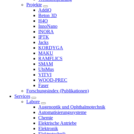
Projekte
AddiQ
Beton 3D
H4O
InnoNano
INORA
IPTK
Jacks
KORDYGA
MAKU
RAMFLICS
SMAM
UbiMus
VITVI
WOOD-PREC
Faser
Forschungsindex (Publikationen)
Services
Labore
Augenoptik und Ophthalmotechnik
Automatisierungssysteme
Chemie
Elektrische Antriebe
Elektronik
Elektrotechnik