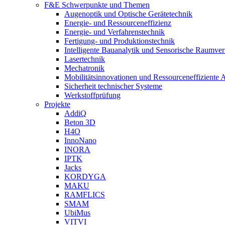
F&E Schwerpunkte und Themen
Augenoptik und Optische Gerätetechnik
Energie- und Ressourceneffizienz
Energie- und Verfahrenstechnik
Fertigung- und Produktionstechnik
Intelligente Bauanalytik und Sensorische Raumve
Lasertechnik
Mechatronik
Mobilitätsinnovationen und Ressourceneffiziente 
Sicherheit technischer Systeme
Werkstoffprüfung
Projekte
AddiQ
Beton 3D
H4O
InnoNano
INORA
IPTK
Jacks
KORDYGA
MAKU
RAMFLICS
SMAM
UbiMus
VITVI