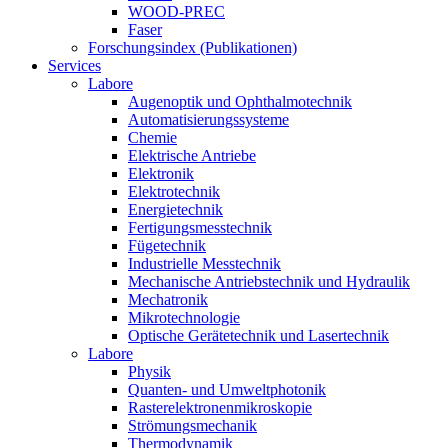
WOOD-PREC
Faser
Forschungsindex (Publikationen)
Services
Labore
Augenoptik und Ophthalmotechnik
Automatisierungssysteme
Chemie
Elektrische Antriebe
Elektronik
Elektrotechnik
Energietechnik
Fertigungsmesstechnik
Fügetechnik
Industrielle Messtechnik
Mechanische Antriebstechnik und Hydraulik
Mechatronik
Mikrotechnologie
Optische Gerätetechnik und Lasertechnik
Labore
Physik
Quanten- und Umweltphotonik
Rasterelektronenmikroskopie
Strömungsmechanik
Thermodynamik