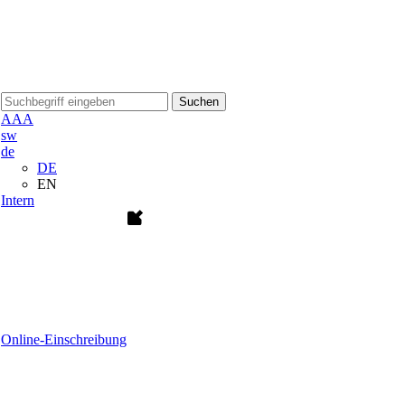
Suchen
A
A
A
sw
de
DE
EN
Intern
Online-Einschreibung