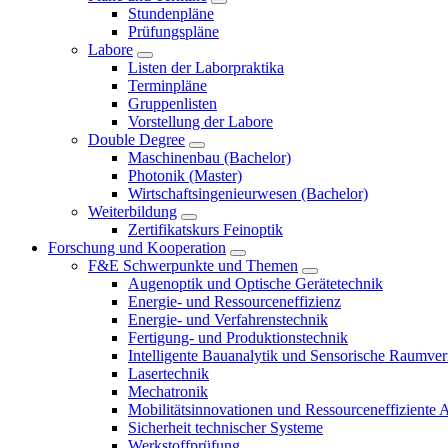
Stundenpläne
Prüfungspläne
Labore
Listen der Laborpraktika
Terminpläne
Gruppenlisten
Vorstellung der Labore
Double Degree
Maschinenbau (Bachelor)
Photonik (Master)
Wirtschaftsingenieurwesen (Bachelor)
Weiterbildung
Zertifikatskurs Feinoptik
Forschung und Kooperation
F&E Schwerpunkte und Themen
Augenoptik und Optische Gerätetechnik
Energie- und Ressourceneffizienz
Energie- und Verfahrenstechnik
Fertigung- und Produktionstechnik
Intelligente Bauanalytik und Sensorische Raumve
Lasertechnik
Mechatronik
Mobilitätsinnovationen und Ressourceneffiziente 
Sicherheit technischer Systeme
Werkstoffprüfung