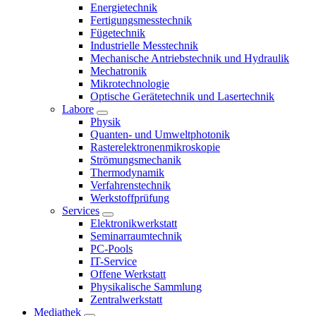
Energietechnik
Fertigungsmesstechnik
Fügetechnik
Industrielle Messtechnik
Mechanische Antriebstechnik und Hydraulik
Mechatronik
Mikrotechnologie
Optische Gerätetechnik und Lasertechnik
Labore
Physik
Quanten- und Umweltphotonik
Rasterelektronenmikroskopie
Strömungsmechanik
Thermodynamik
Verfahrenstechnik
Werkstoffprüfung
Services
Elektronikwerkstatt
Seminarraumtechnik
PC-Pools
IT-Service
Offene Werkstatt
Physikalische Sammlung
Zentralwerkstatt
Mediathek