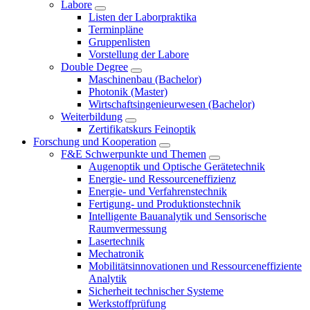
Labore
Listen der Laborpraktika
Terminpläne
Gruppenlisten
Vorstellung der Labore
Double Degree
Maschinenbau (Bachelor)
Photonik (Master)
Wirtschaftsingenieurwesen (Bachelor)
Weiterbildung
Zertifikatskurs Feinoptik
Forschung und Kooperation
F&E Schwerpunkte und Themen
Augenoptik und Optische Gerätetechnik
Energie- und Ressourceneffizienz
Energie- und Verfahrenstechnik
Fertigung- und Produktionstechnik
Intelligente Bauanalytik und Sensorische
Raumvermessung
Lasertechnik
Mechatronik
Mobilitätsinnovationen und Ressourceneffiziente
Analytik
Sicherheit technischer Systeme
Werkstoffprüfung