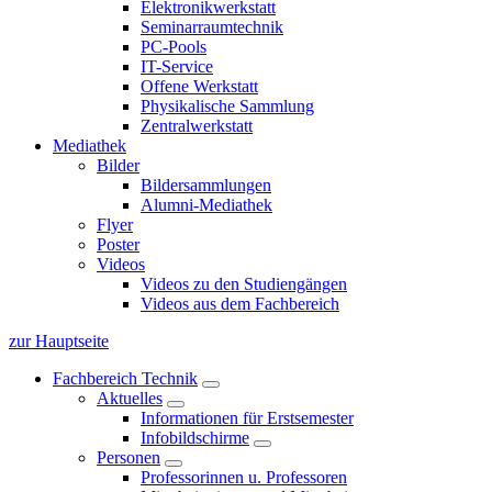
Elektronikwerkstatt
Seminarraumtechnik
PC-Pools
IT-Service
Offene Werkstatt
Physikalische Sammlung
Zentralwerkstatt
Mediathek
Bilder
Bildersammlungen
Alumni-Mediathek
Flyer
Poster
Videos
Videos zu den Studiengängen
Videos aus dem Fachbereich
zur Hauptseite
Fachbereich Technik
Aktuelles
Informationen für Erstsemester
Infobildschirme
Personen
Professorinnen u. Professoren