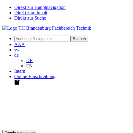
Direkt zur Hauptnavigation
Direkt zum Inhalt
Direkt zur Suche
Suchen
A
A
A
sw
de
DE
EN
Intern
Online-Einschreibung
Toggle navigation