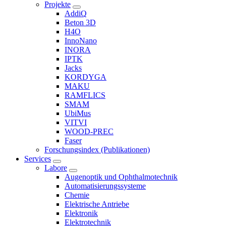
Projekte
AddiQ
Beton 3D
H4O
InnoNano
INORA
IPTK
Jacks
KORDYGA
MAKU
RAMFLICS
SMAM
UbiMus
VITVI
WOOD-PREC
Faser
Forschungsindex (Publikationen)
Services
Labore
Augenoptik und Ophthalmotechnik
Automatisierungssysteme
Chemie
Elektrische Antriebe
Elektronik
Elektrotechnik