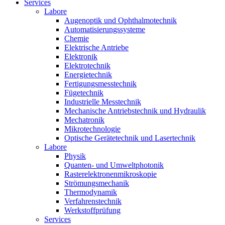
Services
Labore
Augenoptik und Ophthalmotechnik
Automatisierungssysteme
Chemie
Elektrische Antriebe
Elektronik
Elektrotechnik
Energietechnik
Fertigungsmesstechnik
Fügetechnik
Industrielle Messtechnik
Mechanische Antriebstechnik und Hydraulik
Mechatronik
Mikrotechnologie
Optische Gerätetechnik und Lasertechnik
Labore
Physik
Quanten- und Umweltphotonik
Rasterelektronenmikroskopie
Strömungsmechanik
Thermodynamik
Verfahrenstechnik
Werkstoffprüfung
Services