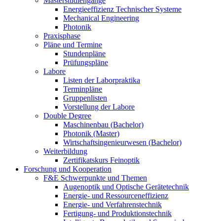
Masterstudiengänge
Energieeffizienz Technischer Systeme
Mechanical Engineering
Photonik
Praxisphase
Pläne und Termine
Stundenpläne
Prüfungspläne
Labore
Listen der Laborpraktika
Terminpläne
Gruppenlisten
Vorstellung der Labore
Double Degree
Maschinenbau (Bachelor)
Photonik (Master)
Wirtschaftsingenieurwesen (Bachelor)
Weiterbildung
Zertifikatskurs Feinoptik
Forschung und Kooperation
F&E Schwerpunkte und Themen
Augenoptik und Optische Gerätetechnik
Energie- und Ressourceneffizienz
Energie- und Verfahrenstechnik
Fertigung- und Produktionstechnik