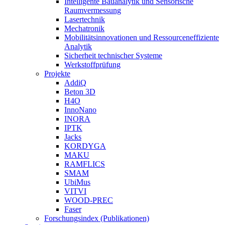
Intelligente Bauanalytik und Sensorische
Raumvermessung
Lasertechnik
Mechatronik
Mobilitätsinnovationen und Ressourceneffiziente
Analytik
Sicherheit technischer Systeme
Werkstoffprüfung
Projekte
AddiQ
Beton 3D
H4O
InnoNano
INORA
IPTK
Jacks
KORDYGA
MAKU
RAMFLICS
SMAM
UbiMus
VITVI
WOOD-PREC
Faser
Forschungsindex (Publikationen)