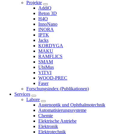
Projekte
AddiQ
Beton 3D
H4O
InnoNano
INORA
IPTK
Jacks
KORDYGA
MAKU
RAMFLICS
SMAM
UbiMus
VITVI
WOOD-PREC
Faser
Forschungsindex (Publikationen)
Services
Labore
Augenoptik und Ophthalmotechnik
Automatisierungssysteme
Chemie
Elektrische Antriebe
Elektronik
Elektrotechnik