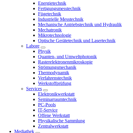
Energietechnik
Fertigungsmesstechnik
Fügetechnik
Industrielle Messtechnik
Mechanische Antriebstechnik und Hydraulik
Mechatronik
Mikrotechnologie
Optische Gerätetechnik und Lasertechnik
Labore
Physik
Quanten- und Umweltphotonik
Rasterelektronenmikroskopie
Strömungsmechanik
Thermodynamik
Verfahrenstechnik
Werkstoffprüfung
Services
Elektronikwerkstatt
Seminarraumtechnik
PC-Pools
IT-Service
Offene Werkstatt
Physikalische Sammlung
Zentralwerkstatt
Mediathek