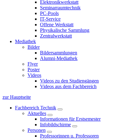
Elektronikwerkstatt
Seminarraumtechnik
PC-Pools
IT-Service
Offene Werkstatt
Physikalische Sammlung
Zentralwerkstatt
Mediathek
Bilder
Bildersammlungen
Alumni-Mediathek
Flyer
Poster
Videos
Videos zu den Studiengängen
Videos aus dem Fachbereich
zur Hauptseite
Fachbereich Technik
Aktuelles
Informationen für Erstsemester
Infobildschirme
Personen
Professorinnen u. Professoren