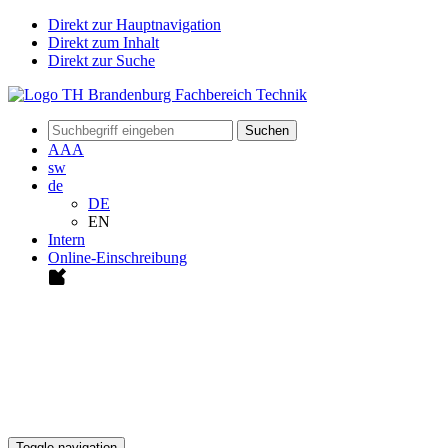
Direkt zur Hauptnavigation
Direkt zum Inhalt
Direkt zur Suche
Suchen
A
A
A
sw
de
DE
EN
Intern
Online-Einschreibung
Toggle navigation