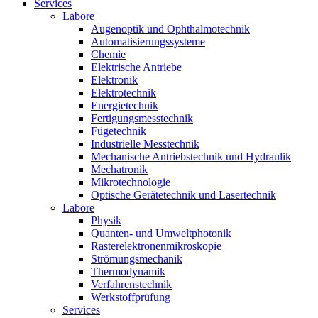
Services
Labore
Augenoptik und Ophthalmotechnik
Automatisierungssysteme
Chemie
Elektrische Antriebe
Elektronik
Elektrotechnik
Energietechnik
Fertigungsmesstechnik
Fügetechnik
Industrielle Messtechnik
Mechanische Antriebstechnik und Hydraulik
Mechatronik
Mikrotechnologie
Optische Gerätetechnik und Lasertechnik
Labore
Physik
Quanten- und Umweltphotonik
Rasterelektronenmikroskopie
Strömungsmechanik
Thermodynamik
Verfahrenstechnik
Werkstoffprüfung
Services