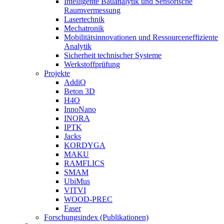
Intelligente Bauanalytik und Sensorische
Raumvermessung
Lasertechnik
Mechatronik
Mobilitätsinnovationen und Ressourceneffiziente
Analytik
Sicherheit technischer Systeme
Werkstoffprüfung
Projekte
AddiQ
Beton 3D
H4O
InnoNano
INORA
IPTK
Jacks
KORDYGA
MAKU
RAMFLICS
SMAM
UbiMus
VITVI
WOOD-PREC
Faser
Forschungsindex (Publikationen)