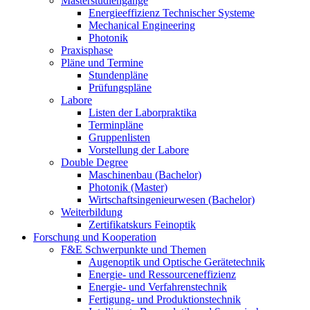
Masterstudiengänge
Energieeffizienz Technischer Systeme
Mechanical Engineering
Photonik
Praxisphase
Pläne und Termine
Stundenpläne
Prüfungspläne
Labore
Listen der Laborpraktika
Terminpläne
Gruppenlisten
Vorstellung der Labore
Double Degree
Maschinenbau (Bachelor)
Photonik (Master)
Wirtschaftsingenieurwesen (Bachelor)
Weiterbildung
Zertifikatskurs Feinoptik
Forschung und Kooperation
F&E Schwerpunkte und Themen
Augenoptik und Optische Gerätetechnik
Energie- und Ressourceneffizienz
Energie- und Verfahrenstechnik
Fertigung- und Produktionstechnik