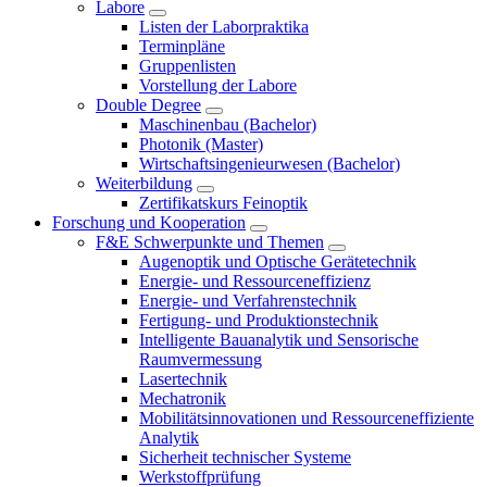
Labore
Listen der Laborpraktika
Terminpläne
Gruppenlisten
Vorstellung der Labore
Double Degree
Maschinenbau (Bachelor)
Photonik (Master)
Wirtschaftsingenieurwesen (Bachelor)
Weiterbildung
Zertifikatskurs Feinoptik
Forschung und Kooperation
F&E Schwerpunkte und Themen
Augenoptik und Optische Gerätetechnik
Energie- und Ressourceneffizienz
Energie- und Verfahrenstechnik
Fertigung- und Produktionstechnik
Intelligente Bauanalytik und Sensorische
Raumvermessung
Lasertechnik
Mechatronik
Mobilitätsinnovationen und Ressourceneffiziente
Analytik
Sicherheit technischer Systeme
Werkstoffprüfung