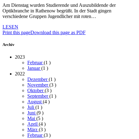
Am Dienstag wurden Studierende und Auszubildende der
Optikbranche in Rathenow begrüßt. In der Stadt gingen
verschiedene Gruppen Jugendlicher mit roten…
LESEN
Print this page
Download this page as PDF
Archiv
2023
Februar
(1
)
Januar
(1
)
2022
Dezember
(1
)
November
(3
)
Oktober
(3
)
September
(1
)
August
(4
)
Juli
(1
)
Juni
(9
)
Mai
(5
)
April
(4
)
März
(3
)
Februar
(3
)