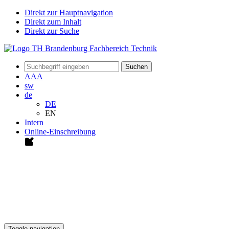
Direkt zur Hauptnavigation
Direkt zum Inhalt
Direkt zur Suche
Suchen
A
A
A
sw
de
DE
EN
Intern
Online-Einschreibung
Toggle navigation