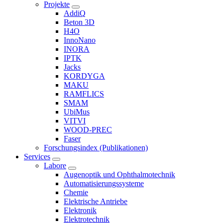
Projekte
AddiQ
Beton 3D
H4O
InnoNano
INORA
IPTK
Jacks
KORDYGA
MAKU
RAMFLICS
SMAM
UbiMus
VITVI
WOOD-PREC
Faser
Forschungsindex (Publikationen)
Services
Labore
Augenoptik und Ophthalmotechnik
Automatisierungssysteme
Chemie
Elektrische Antriebe
Elektronik
Elektrotechnik