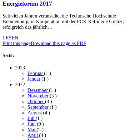
Energieforum 2017
Seit vielen Jahren veranstaltet die Technische Hochschule
Brandenburg, in Kooperation mit der PCK Raffinerie GmbH,
erfolgreich das jährlich…
LESEN
Print this page
Download this page as PDF
Archiv
2023
Februar
(1
)
Januar
(1
)
2022
Dezember
(1
)
November
(3
)
Oktober
(3
)
September
(1
)
August
(4
)
Juli
(1
)
Juni
(9
)
Mai
(5
)
April
(4
)