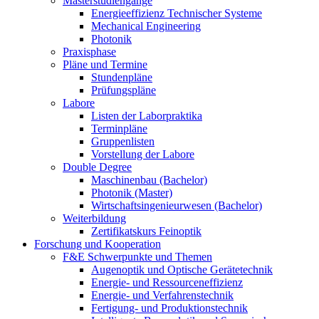
Masterstudiengänge
Energieeffizienz Technischer Systeme
Mechanical Engineering
Photonik
Praxisphase
Pläne und Termine
Stundenpläne
Prüfungspläne
Labore
Listen der Laborpraktika
Terminpläne
Gruppenlisten
Vorstellung der Labore
Double Degree
Maschinenbau (Bachelor)
Photonik (Master)
Wirtschaftsingenieurwesen (Bachelor)
Weiterbildung
Zertifikatskurs Feinoptik
Forschung und Kooperation
F&E Schwerpunkte und Themen
Augenoptik und Optische Gerätetechnik
Energie- und Ressourceneffizienz
Energie- und Verfahrenstechnik
Fertigung- und Produktionstechnik