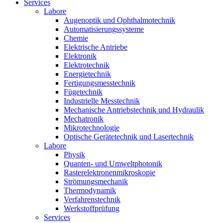
Services
Labore
Augenoptik und Ophthalmotechnik
Automatisierungssysteme
Chemie
Elektrische Antriebe
Elektronik
Elektrotechnik
Energietechnik
Fertigungsmesstechnik
Fügetechnik
Industrielle Messtechnik
Mechanische Antriebstechnik und Hydraulik
Mechatronik
Mikrotechnologie
Optische Gerätetechnik und Lasertechnik
Labore
Physik
Quanten- und Umweltphotonik
Rasterelektronenmikroskopie
Strömungsmechanik
Thermodynamik
Verfahrenstechnik
Werkstoffprüfung
Services