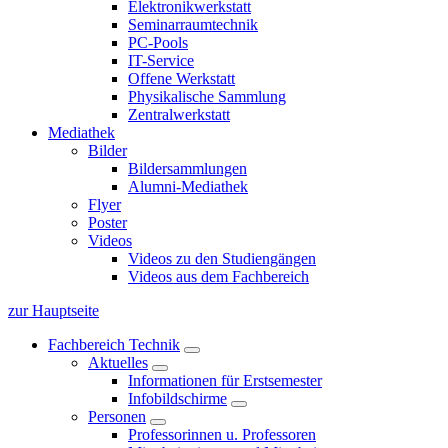
Elektronikwerkstatt
Seminarraumtechnik
PC-Pools
IT-Service
Offene Werkstatt
Physikalische Sammlung
Zentralwerkstatt
Mediathek
Bilder
Bildersammlungen
Alumni-Mediathek
Flyer
Poster
Videos
Videos zu den Studiengängen
Videos aus dem Fachbereich
zur Hauptseite
Fachbereich Technik
Aktuelles
Informationen für Erstsemester
Infobildschirme
Personen
Professorinnen u. Professoren