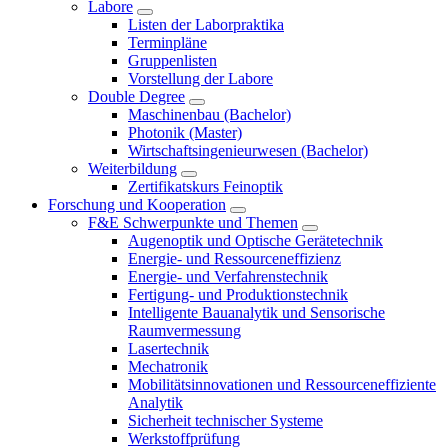
Labore
Listen der Laborpraktika
Terminpläne
Gruppenlisten
Vorstellung der Labore
Double Degree
Maschinenbau (Bachelor)
Photonik (Master)
Wirtschaftsingenieurwesen (Bachelor)
Weiterbildung
Zertifikatskurs Feinoptik
Forschung und Kooperation
F&E Schwerpunkte und Themen
Augenoptik und Optische Gerätetechnik
Energie- und Ressourceneffizienz
Energie- und Verfahrenstechnik
Fertigung- und Produktionstechnik
Intelligente Bauanalytik und Sensorische
Raumvermessung
Lasertechnik
Mechatronik
Mobilitätsinnovationen und Ressourceneffiziente
Analytik
Sicherheit technischer Systeme
Werkstoffprüfung