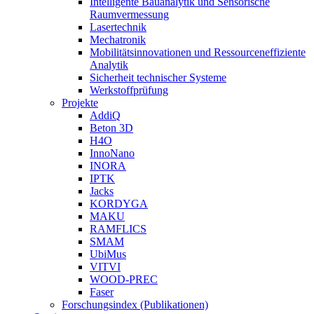
Intelligente Bauanalytik und Sensorische
Raumvermessung
Lasertechnik
Mechatronik
Mobilitätsinnovationen und Ressourceneffiziente
Analytik
Sicherheit technischer Systeme
Werkstoffprüfung
Projekte
AddiQ
Beton 3D
H4O
InnoNano
INORA
IPTK
Jacks
KORDYGA
MAKU
RAMFLICS
SMAM
UbiMus
VITVI
WOOD-PREC
Faser
Forschungsindex (Publikationen)