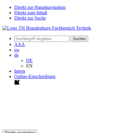
Direkt zur Hauptnavigation
Direkt zum Inhalt
Direkt zur Suche
Suchen
A
A
A
sw
de
DE
EN
Intern
Online-Einschreibung
Toggle navigation