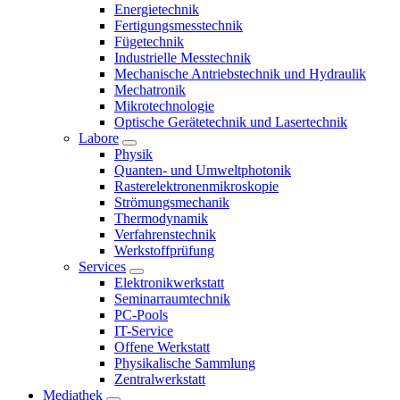
Energietechnik
Fertigungsmesstechnik
Fügetechnik
Industrielle Messtechnik
Mechanische Antriebstechnik und Hydraulik
Mechatronik
Mikrotechnologie
Optische Gerätetechnik und Lasertechnik
Labore
Physik
Quanten- und Umweltphotonik
Rasterelektronenmikroskopie
Strömungsmechanik
Thermodynamik
Verfahrenstechnik
Werkstoffprüfung
Services
Elektronikwerkstatt
Seminarraumtechnik
PC-Pools
IT-Service
Offene Werkstatt
Physikalische Sammlung
Zentralwerkstatt
Mediathek