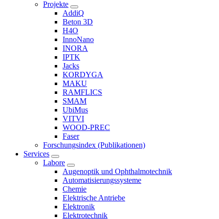
Projekte
AddiQ
Beton 3D
H4O
InnoNano
INORA
IPTK
Jacks
KORDYGA
MAKU
RAMFLICS
SMAM
UbiMus
VITVI
WOOD-PREC
Faser
Forschungsindex (Publikationen)
Services
Labore
Augenoptik und Ophthalmotechnik
Automatisierungssysteme
Chemie
Elektrische Antriebe
Elektronik
Elektrotechnik