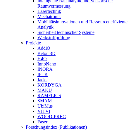
Intelligente Bauanalytik und Sensorische
Raumvermessung
Lasertechnik
Mechatronik
Mobilitätsinnovationen und Ressourceneffiziente
Analytik
Sicherheit technischer Systeme
Werkstoffprüfung
Projekte
AddiQ
Beton 3D
H4O
InnoNano
INORA
IPTK
Jacks
KORDYGA
MAKU
RAMFLICS
SMAM
UbiMus
VITVI
WOOD-PREC
Faser
Forschungsindex (Publikationen)