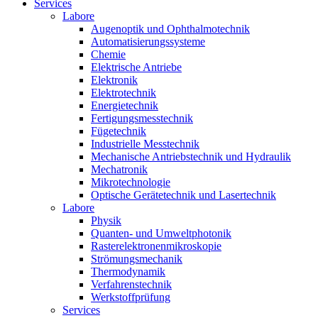
Services
Labore
Augenoptik und Ophthalmotechnik
Automatisierungssysteme
Chemie
Elektrische Antriebe
Elektronik
Elektrotechnik
Energietechnik
Fertigungsmesstechnik
Fügetechnik
Industrielle Messtechnik
Mechanische Antriebstechnik und Hydraulik
Mechatronik
Mikrotechnologie
Optische Gerätetechnik und Lasertechnik
Labore
Physik
Quanten- und Umweltphotonik
Rasterelektronenmikroskopie
Strömungsmechanik
Thermodynamik
Verfahrenstechnik
Werkstoffprüfung
Services