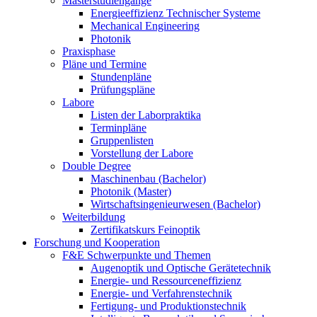
Masterstudiengänge
Energieeffizienz Technischer Systeme
Mechanical Engineering
Photonik
Praxisphase
Pläne und Termine
Stundenpläne
Prüfungspläne
Labore
Listen der Laborpraktika
Terminpläne
Gruppenlisten
Vorstellung der Labore
Double Degree
Maschinenbau (Bachelor)
Photonik (Master)
Wirtschaftsingenieurwesen (Bachelor)
Weiterbildung
Zertifikatskurs Feinoptik
Forschung und Kooperation
F&E Schwerpunkte und Themen
Augenoptik und Optische Gerätetechnik
Energie- und Ressourceneffizienz
Energie- und Verfahrenstechnik
Fertigung- und Produktionstechnik