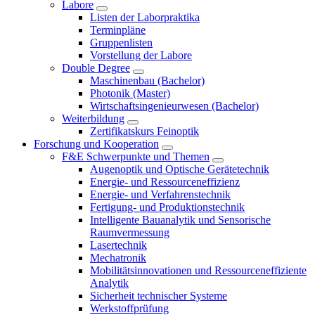
Labore
Listen der Laborpraktika
Terminpläne
Gruppenlisten
Vorstellung der Labore
Double Degree
Maschinenbau (Bachelor)
Photonik (Master)
Wirtschaftsingenieurwesen (Bachelor)
Weiterbildung
Zertifikatskurs Feinoptik
Forschung und Kooperation
F&E Schwerpunkte und Themen
Augenoptik und Optische Gerätetechnik
Energie- und Ressourceneffizienz
Energie- und Verfahrenstechnik
Fertigung- und Produktionstechnik
Intelligente Bauanalytik und Sensorische
Raumvermessung
Lasertechnik
Mechatronik
Mobilitätsinnovationen und Ressourceneffiziente
Analytik
Sicherheit technischer Systeme
Werkstoffprüfung