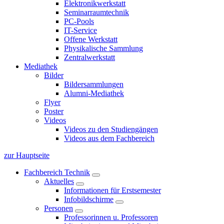
Elektronikwerkstatt
Seminarraumtechnik
PC-Pools
IT-Service
Offene Werkstatt
Physikalische Sammlung
Zentralwerkstatt
Mediathek
Bilder
Bildersammlungen
Alumni-Mediathek
Flyer
Poster
Videos
Videos zu den Studiengängen
Videos aus dem Fachbereich
zur Hauptseite
Fachbereich Technik
Aktuelles
Informationen für Erstsemester
Infobildschirme
Personen
Professorinnen u. Professoren