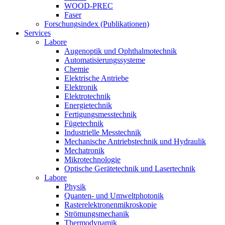
WOOD-PREC
Faser
Forschungsindex (Publikationen)
Services
Labore
Augenoptik und Ophthalmotechnik
Automatisierungssysteme
Chemie
Elektrische Antriebe
Elektronik
Elektrotechnik
Energietechnik
Fertigungsmesstechnik
Fügetechnik
Industrielle Messtechnik
Mechanische Antriebstechnik und Hydraulik
Mechatronik
Mikrotechnologie
Optische Gerätetechnik und Lasertechnik
Labore
Physik
Quanten- und Umweltphotonik
Rasterelektronenmikroskopie
Strömungsmechanik
Thermodynamik