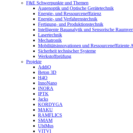
F&E Schwerpunkte und Themen
Augenoptik und Optische Gerätetechnik
Energie- und Ressourceneffizienz
Energie- und Verfahrenstechnik
Fertigung- und Produktionstechnik
Intelligente Bauanalytik und Sensorische Raumve
Lasertechnik
Mechatronik
Mobilitätsinnovationen und Ressourceneffiziente 
Sicherheit technischer Systeme
Werkstoffprüfung
Projekte
AddiQ
Beton 3D
H4O
InnoNano
INORA
IPTK
Jacks
KORDYGA
MAKU
RAMFLICS
SMAM
UbiMus
VITVI