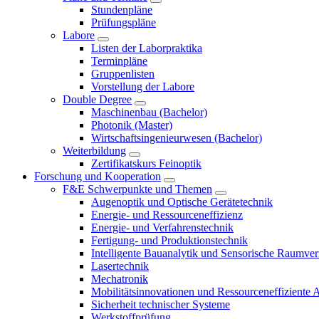
Stundenpläne
Prüfungspläne
Labore
Listen der Laborpraktika
Terminpläne
Gruppenlisten
Vorstellung der Labore
Double Degree
Maschinenbau (Bachelor)
Photonik (Master)
Wirtschaftsingenieurwesen (Bachelor)
Weiterbildung
Zertifikatskurs Feinoptik
Forschung und Kooperation
F&E Schwerpunkte und Themen
Augenoptik und Optische Gerätetechnik
Energie- und Ressourceneffizienz
Energie- und Verfahrenstechnik
Fertigung- und Produktionstechnik
Intelligente Bauanalytik und Sensorische Raumve
Lasertechnik
Mechatronik
Mobilitätsinnovationen und Ressourceneffiziente 
Sicherheit technischer Systeme
Werkstoffprüfung