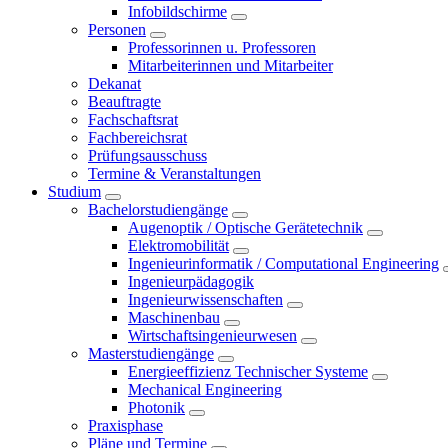
Infobildschirme
Personen
Professorinnen u. Professoren
Mitarbeiterinnen und Mitarbeiter
Dekanat
Beauftragte
Fachschaftsrat
Fachbereichsrat
Prüfungsausschuss
Termine & Veranstaltungen
Studium
Bachelorstudiengänge
Augenoptik / Optische Gerätetechnik
Elektromobilität
Ingenieurinformatik / Computational Engineering
Ingenieurpädagogik
Ingenieurwissenschaften
Maschinenbau
Wirtschaftsingenieurwesen
Masterstudiengänge
Energieeffizienz Technischer Systeme
Mechanical Engineering
Photonik
Praxisphase
Pläne und Termine