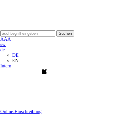
Suchen
A
A
A
sw
de
DE
EN
Intern
Online-Einschreibung