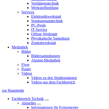
Verfahrenstechnik
Werkstoffprüfung
Services
Elektronikwerkstatt
Seminarraumtechnik
PC-Pools
IT-Service
Offene Werkstatt
Physikalische Sammlung
Zentralwerkstatt
Mediathek
Bilder
Bildersammlungen
Alumni-Mediathek
Flyer
Poster
Videos
Videos zu den Studiengängen
Videos aus dem Fachbereich
zur Hauptseite
Fachbereich Technik
Aktuelles
Informationen für Erstsemester