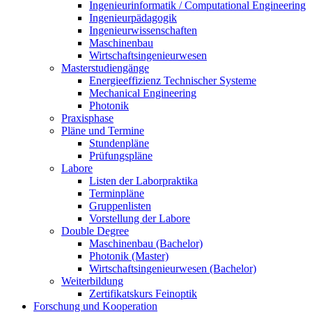
Ingenieurinformatik / Computational Engineering
Ingenieurpädagogik
Ingenieurwissenschaften
Maschinenbau
Wirtschaftsingenieurwesen
Masterstudiengänge
Energieeffizienz Technischer Systeme
Mechanical Engineering
Photonik
Praxisphase
Pläne und Termine
Stundenpläne
Prüfungspläne
Labore
Listen der Laborpraktika
Terminpläne
Gruppenlisten
Vorstellung der Labore
Double Degree
Maschinenbau (Bachelor)
Photonik (Master)
Wirtschaftsingenieurwesen (Bachelor)
Weiterbildung
Zertifikatskurs Feinoptik
Forschung und Kooperation