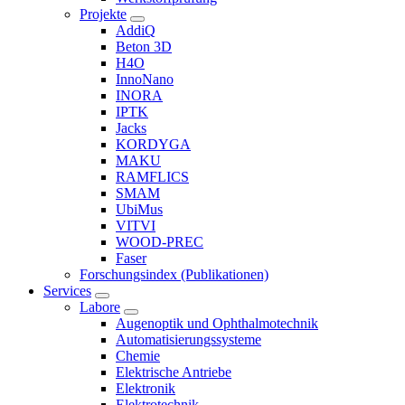
Projekte
AddiQ
Beton 3D
H4O
InnoNano
INORA
IPTK
Jacks
KORDYGA
MAKU
RAMFLICS
SMAM
UbiMus
VITVI
WOOD-PREC
Faser
Forschungsindex (Publikationen)
Services
Labore
Augenoptik und Ophthalmotechnik
Automatisierungssysteme
Chemie
Elektrische Antriebe
Elektronik
Elektrotechnik