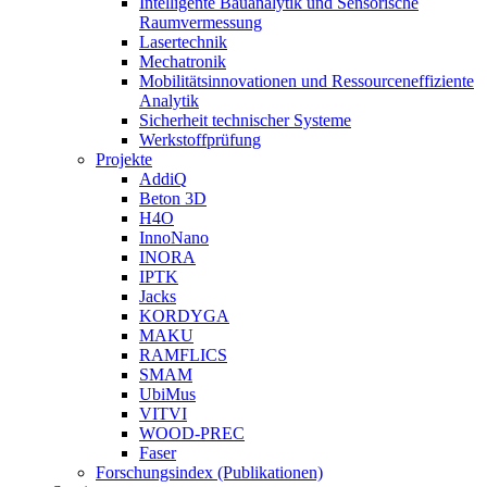
Intelligente Bauanalytik und Sensorische
Raumvermessung
Lasertechnik
Mechatronik
Mobilitätsinnovationen und Ressourceneffiziente
Analytik
Sicherheit technischer Systeme
Werkstoffprüfung
Projekte
AddiQ
Beton 3D
H4O
InnoNano
INORA
IPTK
Jacks
KORDYGA
MAKU
RAMFLICS
SMAM
UbiMus
VITVI
WOOD-PREC
Faser
Forschungsindex (Publikationen)