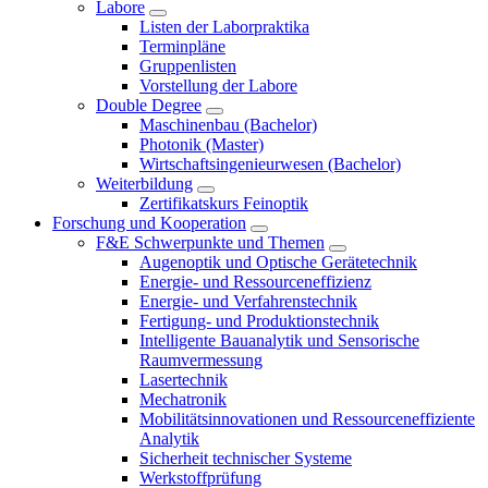
Labore
Listen der Laborpraktika
Terminpläne
Gruppenlisten
Vorstellung der Labore
Double Degree
Maschinenbau (Bachelor)
Photonik (Master)
Wirtschaftsingenieurwesen (Bachelor)
Weiterbildung
Zertifikatskurs Feinoptik
Forschung und Kooperation
F&E Schwerpunkte und Themen
Augenoptik und Optische Gerätetechnik
Energie- und Ressourceneffizienz
Energie- und Verfahrenstechnik
Fertigung- und Produktionstechnik
Intelligente Bauanalytik und Sensorische
Raumvermessung
Lasertechnik
Mechatronik
Mobilitätsinnovationen und Ressourceneffiziente
Analytik
Sicherheit technischer Systeme
Werkstoffprüfung