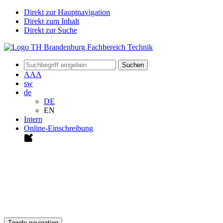
Direkt zur Hauptnavigation
Direkt zum Inhalt
Direkt zur Suche
Suchen
A
A
A
sw
de
DE
EN
Intern
Online-Einschreibung
Toggle navigation