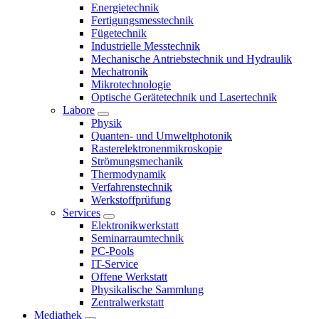
Energietechnik
Fertigungsmesstechnik
Fügetechnik
Industrielle Messtechnik
Mechanische Antriebstechnik und Hydraulik
Mechatronik
Mikrotechnologie
Optische Gerätetechnik und Lasertechnik
Labore
Physik
Quanten- und Umweltphotonik
Rasterelektronenmikroskopie
Strömungsmechanik
Thermodynamik
Verfahrenstechnik
Werkstoffprüfung
Services
Elektronikwerkstatt
Seminarraumtechnik
PC-Pools
IT-Service
Offene Werkstatt
Physikalische Sammlung
Zentralwerkstatt
Mediathek