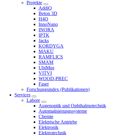
Projekte
AddiQ
Beton 3D
H4O
InnoNano
INORA
IPTK
Jacks
KORDYGA
MAKU
RAMFLICS
SMAM
UbiMus
VITVI
WOOD-PREC
Faser
Forschungsindex (Publikationen)
Services
Labore
Augenoptik und Ophthalmotechnik
Automatisierungssysteme
Chemie
Elektrische Antriebe
Elektronik
Elektrotechnik