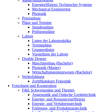
Masterstudiengänge
Energieeffizienz Technischer Systeme
Mechanical Engineering
Photonik
Praxisphase
Pläne und Termine
Stundenpläne
Prüfungspläne
Labore
Listen der Laborpraktika
Terminpläne
Gruppenlisten
Vorstellung der Labore
Double Degree
Maschinenbau (Bachelor)
Photonik (Master)
Wirtschaftsingenieurwesen (Bachelor)
Weiterbildung
Zertifikatskurs Feinoptik
Forschung und Kooperation
F&E Schwerpunkte und Themen
Augenoptik und Optische Gerätetechnik
Energie- und Ressourceneffizienz
Energie- und Verfahrenstechnik
Fertigung- und Produktionstechnik