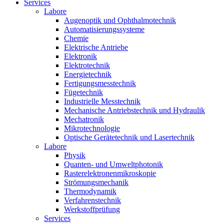
Services
Labore
Augenoptik und Ophthalmotechnik
Automatisierungssysteme
Chemie
Elektrische Antriebe
Elektronik
Elektrotechnik
Energietechnik
Fertigungsmesstechnik
Fügetechnik
Industrielle Messtechnik
Mechanische Antriebstechnik und Hydraulik
Mechatronik
Mikrotechnologie
Optische Gerätetechnik und Lasertechnik
Labore
Physik
Quanten- und Umweltphotonik
Rasterelektronenmikroskopie
Strömungsmechanik
Thermodynamik
Verfahrenstechnik
Werkstoffprüfung
Services