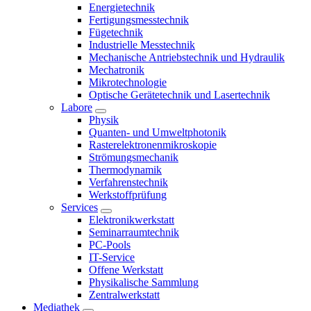
Energietechnik
Fertigungsmesstechnik
Fügetechnik
Industrielle Messtechnik
Mechanische Antriebstechnik und Hydraulik
Mechatronik
Mikrotechnologie
Optische Gerätetechnik und Lasertechnik
Labore
Physik
Quanten- und Umweltphotonik
Rasterelektronenmikroskopie
Strömungsmechanik
Thermodynamik
Verfahrenstechnik
Werkstoffprüfung
Services
Elektronikwerkstatt
Seminarraumtechnik
PC-Pools
IT-Service
Offene Werkstatt
Physikalische Sammlung
Zentralwerkstatt
Mediathek