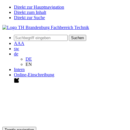
Direkt zur Hauptnavigation
Direkt zum Inhalt
Direkt zur Suche
Suchen
A
A
A
sw
de
DE
EN
Intern
Online-Einschreibung
Toggle navigation