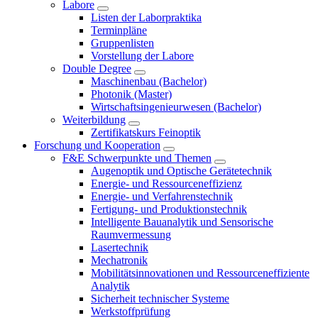
Labore
Listen der Laborpraktika
Terminpläne
Gruppenlisten
Vorstellung der Labore
Double Degree
Maschinenbau (Bachelor)
Photonik (Master)
Wirtschaftsingenieurwesen (Bachelor)
Weiterbildung
Zertifikatskurs Feinoptik
Forschung und Kooperation
F&E Schwerpunkte und Themen
Augenoptik und Optische Gerätetechnik
Energie- und Ressourceneffizienz
Energie- und Verfahrenstechnik
Fertigung- und Produktionstechnik
Intelligente Bauanalytik und Sensorische
Raumvermessung
Lasertechnik
Mechatronik
Mobilitätsinnovationen und Ressourceneffiziente
Analytik
Sicherheit technischer Systeme
Werkstoffprüfung