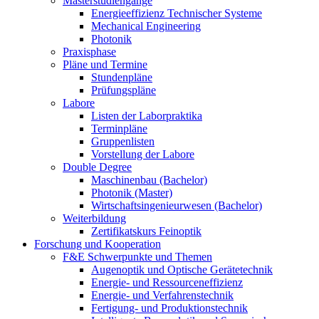
Masterstudiengänge
Energieeffizienz Technischer Systeme
Mechanical Engineering
Photonik
Praxisphase
Pläne und Termine
Stundenpläne
Prüfungspläne
Labore
Listen der Laborpraktika
Terminpläne
Gruppenlisten
Vorstellung der Labore
Double Degree
Maschinenbau (Bachelor)
Photonik (Master)
Wirtschaftsingenieurwesen (Bachelor)
Weiterbildung
Zertifikatskurs Feinoptik
Forschung und Kooperation
F&E Schwerpunkte und Themen
Augenoptik und Optische Gerätetechnik
Energie- und Ressourceneffizienz
Energie- und Verfahrenstechnik
Fertigung- und Produktionstechnik