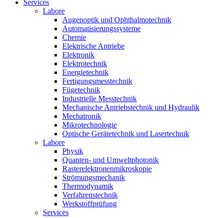
Services
Labore
Augenoptik und Ophthalmotechnik
Automatisierungssysteme
Chemie
Elektrische Antriebe
Elektronik
Elektrotechnik
Energietechnik
Fertigungsmesstechnik
Fügetechnik
Industrielle Messtechnik
Mechanische Antriebstechnik und Hydraulik
Mechatronik
Mikrotechnologie
Optische Gerätetechnik und Lasertechnik
Labore
Physik
Quanten- und Umweltphotonik
Rasterelektronenmikroskopie
Strömungsmechanik
Thermodynamik
Verfahrenstechnik
Werkstoffprüfung
Services