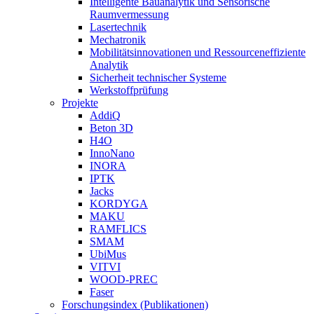
Intelligente Bauanalytik und Sensorische
Raumvermessung
Lasertechnik
Mechatronik
Mobilitätsinnovationen und Ressourceneffiziente
Analytik
Sicherheit technischer Systeme
Werkstoffprüfung
Projekte
AddiQ
Beton 3D
H4O
InnoNano
INORA
IPTK
Jacks
KORDYGA
MAKU
RAMFLICS
SMAM
UbiMus
VITVI
WOOD-PREC
Faser
Forschungsindex (Publikationen)