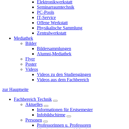
Elektronikwerkstatt
Seminarraumtechnik
PC-Pools
IT-Service
Offene Werkstatt
Physikalische Sammlung
Zentralwerkstatt
Mediathek
Bilder
Bildersammlungen
Alumni-Mediathek
Flyer
Poster
Videos
Videos zu den Studiengängen
Videos aus dem Fachbereich
zur Hauptseite
Fachbereich Technik
Aktuelles
Informationen für Erstsemester
Infobildschirme
Personen
Professorinnen u. Professoren