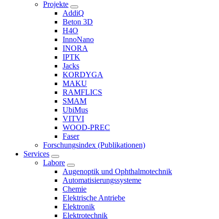
Projekte
AddiQ
Beton 3D
H4O
InnoNano
INORA
IPTK
Jacks
KORDYGA
MAKU
RAMFLICS
SMAM
UbiMus
VITVI
WOOD-PREC
Faser
Forschungsindex (Publikationen)
Services
Labore
Augenoptik und Ophthalmotechnik
Automatisierungssysteme
Chemie
Elektrische Antriebe
Elektronik
Elektrotechnik