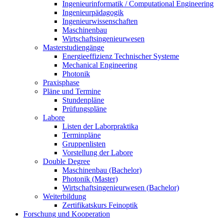
Ingenieurinformatik / Computational Engineering
Ingenieurpädagogik
Ingenieurwissenschaften
Maschinenbau
Wirtschaftsingenieurwesen
Masterstudiengänge
Energieeffizienz Technischer Systeme
Mechanical Engineering
Photonik
Praxisphase
Pläne und Termine
Stundenpläne
Prüfungspläne
Labore
Listen der Laborpraktika
Terminpläne
Gruppenlisten
Vorstellung der Labore
Double Degree
Maschinenbau (Bachelor)
Photonik (Master)
Wirtschaftsingenieurwesen (Bachelor)
Weiterbildung
Zertifikatskurs Feinoptik
Forschung und Kooperation