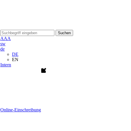
Suchen
A
A
A
sw
de
DE
EN
Intern
Online-Einschreibung