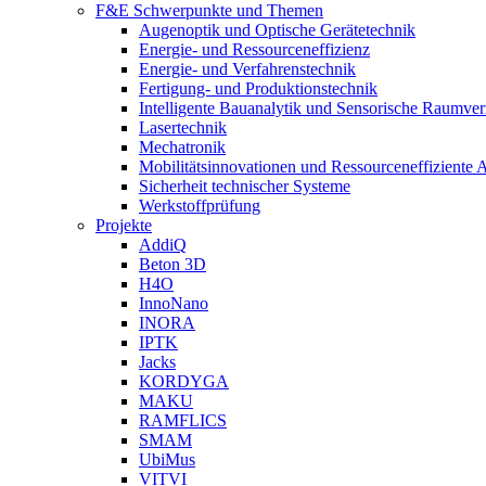
F&E Schwerpunkte und Themen
Augenoptik und Optische Gerätetechnik
Energie- und Ressourceneffizienz
Energie- und Verfahrenstechnik
Fertigung- und Produktionstechnik
Intelligente Bauanalytik und Sensorische Raumve
Lasertechnik
Mechatronik
Mobilitätsinnovationen und Ressourceneffiziente 
Sicherheit technischer Systeme
Werkstoffprüfung
Projekte
AddiQ
Beton 3D
H4O
InnoNano
INORA
IPTK
Jacks
KORDYGA
MAKU
RAMFLICS
SMAM
UbiMus
VITVI