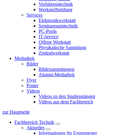
Verfahrenstechnik
Werkstoffprüfung
Services
Elektronikwerkstatt
Seminarraumtechnik
PC-Pools
IT-Service
Offene Werkstatt
Physikalische Sammlung
Zentralwerkstatt
Mediathek
Bilder
Bildersammlungen
Alumni-Mediathek
Flyer
Poster
Videos
Videos zu den Studiengängen
Videos aus dem Fachbereich
zur Hauptseite
Fachbereich Technik
Aktuelles
Informationen für Erstsemester