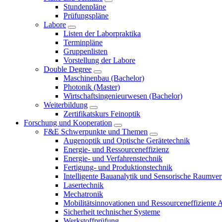
Stundenpläne
Prüfungspläne
Labore
Listen der Laborpraktika
Terminpläne
Gruppenlisten
Vorstellung der Labore
Double Degree
Maschinenbau (Bachelor)
Photonik (Master)
Wirtschaftsingenieurwesen (Bachelor)
Weiterbildung
Zertifikatskurs Feinoptik
Forschung und Kooperation
F&E Schwerpunkte und Themen
Augenoptik und Optische Gerätetechnik
Energie- und Ressourceneffizienz
Energie- und Verfahrenstechnik
Fertigung- und Produktionstechnik
Intelligente Bauanalytik und Sensorische Raumve
Lasertechnik
Mechatronik
Mobilitätsinnovationen und Ressourceneffiziente 
Sicherheit technischer Systeme
Werkstoffprüfung