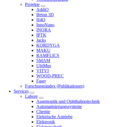
Projekte
AddiQ
Beton 3D
H4O
InnoNano
INORA
IPTK
Jacks
KORDYGA
MAKU
RAMFLICS
SMAM
UbiMus
VITVI
WOOD-PREC
Faser
Forschungsindex (Publikationen)
Services
Labore
Augenoptik und Ophthalmotechnik
Automatisierungssysteme
Chemie
Elektrische Antriebe
Elektronik
Elektrotechnik