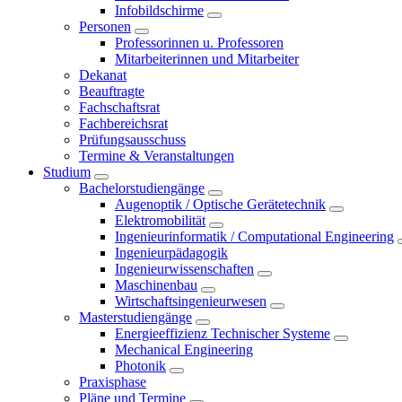
Infobildschirme
Personen
Professorinnen u. Professoren
Mitarbeiterinnen und Mitarbeiter
Dekanat
Beauftragte
Fachschaftsrat
Fachbereichsrat
Prüfungsausschuss
Termine & Veranstaltungen
Studium
Bachelorstudiengänge
Augenoptik / Optische Gerätetechnik
Elektromobilität
Ingenieurinformatik / Computational Engineering
Ingenieurpädagogik
Ingenieurwissenschaften
Maschinenbau
Wirtschaftsingenieurwesen
Masterstudiengänge
Energieeffizienz Technischer Systeme
Mechanical Engineering
Photonik
Praxisphase
Pläne und Termine