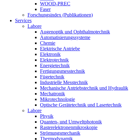
WOOD-PREC
Faser
Forschungsindex (Publikationen)
Services
Labore
Augenoptik und Ophthalmotechnik
Automatisierungssysteme
Chemie
Elektrische Antriebe
Elektronik
Elektrotechnik
Energietechnik
Fertigungsmesstechnik
Fügetechnik
Industrielle Messtechnik
Mechanische Antriebstechnik und Hydraulik
Mechatronik
Mikrotechnologie
Optische Gerätetechnik und Lasertechnik
Labore
Physik
Quanten- und Umweltphotonik
Rasterelektronenmikroskopie
Strömungsmechanik
Thermodynamik