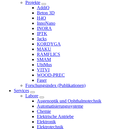
Projekte
AddiQ
Beton 3D
H4O
InnoNano
INORA
IPTK
Jacks
KORDYGA
MAKU
RAMFLICS
SMAM
UbiMus
VITVI
WOOD-PREC
Faser
Forschungsindex (Publikationen)
Services
Labore
Augenoptik und Ophthalmotechnik
Automatisierungssysteme
Chemie
Elektrische Antriebe
Elektronik
Elektrotechnik