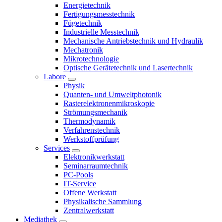
Energietechnik
Fertigungsmesstechnik
Fügetechnik
Industrielle Messtechnik
Mechanische Antriebstechnik und Hydraulik
Mechatronik
Mikrotechnologie
Optische Gerätetechnik und Lasertechnik
Labore
Physik
Quanten- und Umweltphotonik
Rasterelektronenmikroskopie
Strömungsmechanik
Thermodynamik
Verfahrenstechnik
Werkstoffprüfung
Services
Elektronikwerkstatt
Seminarraumtechnik
PC-Pools
IT-Service
Offene Werkstatt
Physikalische Sammlung
Zentralwerkstatt
Mediathek