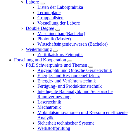
Labore
Listen der Laborpraktika
Terminpläne
Gruppenlisten
Vorstellung der Labore
Double Degree
Maschinenbau (Bachelor)
Photonik (Master)
Wirtschaftsingenieurwesen (Bachelor)
Weiterbildung
Zertifikatskurs Feinoptik
Forschung und Kooperation
F&E Schwerpunkte und Themen
Augenoptik und Optische Gerätetechnik
Energie- und Ressourceneffizienz
Energie- und Verfahrenstechnik
Fertigung- und Produktionstechnik
Intelligente Bauanalytik und Sensorische
Raumvermessung
Lasertechnik
Mechatronik
Mobilitätsinnovationen und Ressourceneffiziente
Analytik
Sicherheit technischer Systeme
Werkstoffprüfung