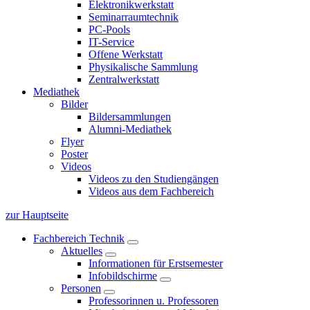
Elektronikwerkstatt
Seminarraumtechnik
PC-Pools
IT-Service
Offene Werkstatt
Physikalische Sammlung
Zentralwerkstatt
Mediathek
Bilder
Bildersammlungen
Alumni-Mediathek
Flyer
Poster
Videos
Videos zu den Studiengängen
Videos aus dem Fachbereich
zur Hauptseite
Fachbereich Technik
Aktuelles
Informationen für Erstsemester
Infobildschirme
Personen
Professorinnen u. Professoren