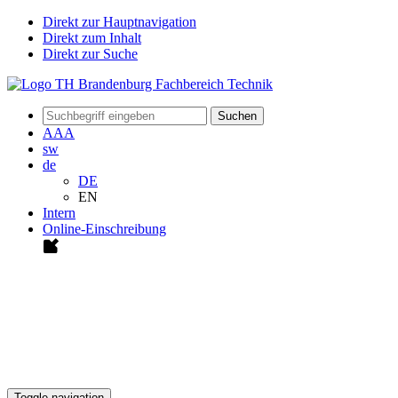
Direkt zur Hauptnavigation
Direkt zum Inhalt
Direkt zur Suche
Suchen
A
A
A
sw
de
DE
EN
Intern
Online-Einschreibung
Toggle navigation