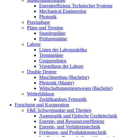
Masterstudiengänge
Energieeffizienz Technischer Systeme
Mechanical Engineering
Photonik
Praxisphase
Pläne und Termine
Stundenpläne
Prüfungspläne
Labore
Listen der Laborpraktika
Terminpläne
Gruppenlisten
Vorstellung der Labore
Double Degree
Maschinenbau (Bachelor)
Photonik (Master)
Wirtschaftsingenieurwesen (Bachelor)
Weiterbildung
Zertifikatskurs Feinoptik
Forschung und Kooperation
F&E Schwerpunkte und Themen
Augenoptik und Optische Gerätetechnik
Energie- und Ressourceneffizienz
Energie- und Verfahrenstechnik
Fertigung- und Produktionstechnik