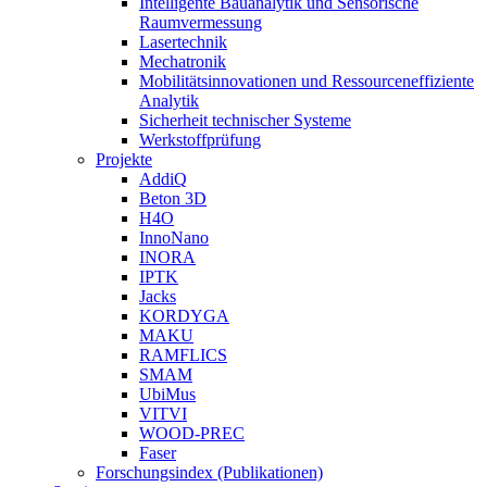
Intelligente Bauanalytik und Sensorische
Raumvermessung
Lasertechnik
Mechatronik
Mobilitätsinnovationen und Ressourceneffiziente
Analytik
Sicherheit technischer Systeme
Werkstoffprüfung
Projekte
AddiQ
Beton 3D
H4O
InnoNano
INORA
IPTK
Jacks
KORDYGA
MAKU
RAMFLICS
SMAM
UbiMus
VITVI
WOOD-PREC
Faser
Forschungsindex (Publikationen)