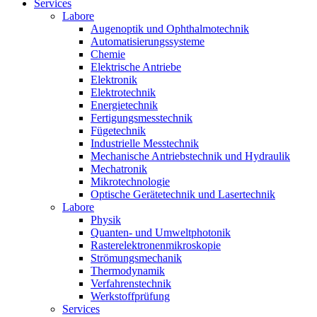
Services
Labore
Augenoptik und Ophthalmotechnik
Automatisierungssysteme
Chemie
Elektrische Antriebe
Elektronik
Elektrotechnik
Energietechnik
Fertigungsmesstechnik
Fügetechnik
Industrielle Messtechnik
Mechanische Antriebstechnik und Hydraulik
Mechatronik
Mikrotechnologie
Optische Gerätetechnik und Lasertechnik
Labore
Physik
Quanten- und Umweltphotonik
Rasterelektronenmikroskopie
Strömungsmechanik
Thermodynamik
Verfahrenstechnik
Werkstoffprüfung
Services