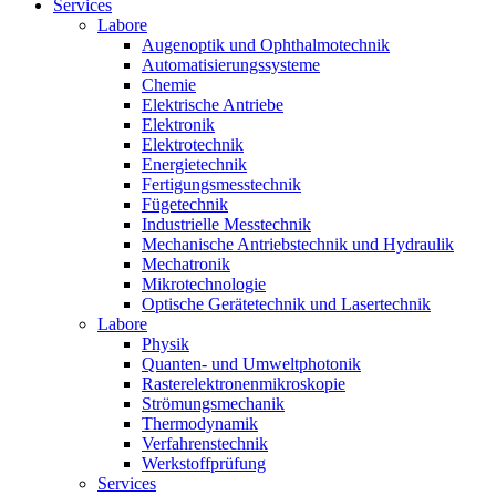
Services
Labore
Augenoptik und Ophthalmotechnik
Automatisierungssysteme
Chemie
Elektrische Antriebe
Elektronik
Elektrotechnik
Energietechnik
Fertigungsmesstechnik
Fügetechnik
Industrielle Messtechnik
Mechanische Antriebstechnik und Hydraulik
Mechatronik
Mikrotechnologie
Optische Gerätetechnik und Lasertechnik
Labore
Physik
Quanten- und Umweltphotonik
Rasterelektronenmikroskopie
Strömungsmechanik
Thermodynamik
Verfahrenstechnik
Werkstoffprüfung
Services