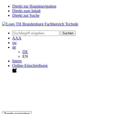
Direkt zur Hauptnavigation
Direkt zum Inhalt
Direkt zur Suche
Suchen
A
A
A
sw
de
DE
EN
Intern
Online-Einschreibung
Toggle navigation