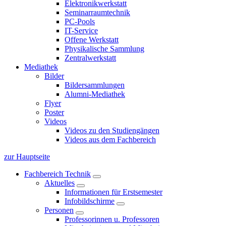
Elektronikwerkstatt
Seminarraumtechnik
PC-Pools
IT-Service
Offene Werkstatt
Physikalische Sammlung
Zentralwerkstatt
Mediathek
Bilder
Bildersammlungen
Alumni-Mediathek
Flyer
Poster
Videos
Videos zu den Studiengängen
Videos aus dem Fachbereich
zur Hauptseite
Fachbereich Technik
Aktuelles
Informationen für Erstsemester
Infobildschirme
Personen
Professorinnen u. Professoren