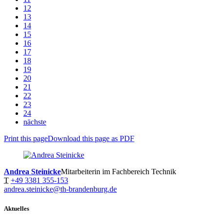
12
13
14
15
16
17
18
19
20
21
22
23
24
nächste
Print this page
Download this page as PDF
Andrea Steinicke
Mitarbeiterin im Fachbereich Technik
T
+49 3381 355-153
andrea.steinicke@th-brandenburg.de
Aktuelles