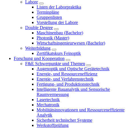
Labore
Listen der Laborpraktika
Terminpläne
Gruppenlisten
Vorstellung der Labore
Double Degree
Maschinenbau (Bachelor)
Photonik (Master)
Wirtschaftsingenieurwesen (Bachelor)
Weiterbildung
Zertifikatskurs Feinoptik
Forschung und Kooperation
F&E Schwerpunkte und Themen
Augenoptik und Optische Gerätetechnik
Energie- und Ressourceneffizienz
Energie- und Verfahrenstechnik
Fertigung- und Produktionstechnik
Intelligente Bauanalytik und Sensorische
Raumvermessung
Lasertechnik
Mechatronik
Mobilitätsinnovationen und Ressourceneffiziente
Analytik
Sicherheit technischer Systeme
Werkstoffprüfung