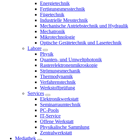
Energietechnik
Fertigungsmesstechnik
Fügetechnik
Industrielle Messtechnik
Mechanische Antriebstechnik und Hydraulik
Mechatronik
Mikrotechnologie
Optische Gerätetechnik und Lasertechnik
Labore
Physik
Quanten- und Umweltphotonik
Rasterelektronenmikroskopie
Strömungsmechanik
Thermodynamik
Verfahrenstechnik
Werkstoffprüfung
Services
Elektronikwerkstatt
Seminarraumtechnik
PC-Pools
IT-Service
Offene Werkstatt
Physikalische Sammlung
Zentralwerkstatt
Mediathek