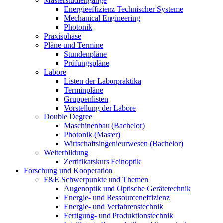
Masterstudiengänge
Energieeffizienz Technischer Systeme
Mechanical Engineering
Photonik
Praxisphase
Pläne und Termine
Stundenpläne
Prüfungspläne
Labore
Listen der Laborpraktika
Terminpläne
Gruppenlisten
Vorstellung der Labore
Double Degree
Maschinenbau (Bachelor)
Photonik (Master)
Wirtschaftsingenieurwesen (Bachelor)
Weiterbildung
Zertifikatskurs Feinoptik
Forschung und Kooperation
F&E Schwerpunkte und Themen
Augenoptik und Optische Gerätetechnik
Energie- und Ressourceneffizienz
Energie- und Verfahrenstechnik
Fertigung- und Produktionstechnik