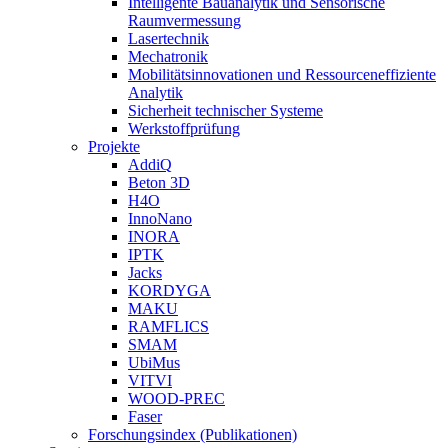
Intelligente Bauanalytik und Sensorische
Raumvermessung
Lasertechnik
Mechatronik
Mobilitätsinnovationen und Ressourceneffiziente
Analytik
Sicherheit technischer Systeme
Werkstoffprüfung
Projekte
AddiQ
Beton 3D
H4O
InnoNano
INORA
IPTK
Jacks
KORDYGA
MAKU
RAMFLICS
SMAM
UbiMus
VITVI
WOOD-PREC
Faser
Forschungsindex (Publikationen)