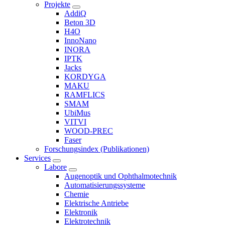
Projekte
AddiQ
Beton 3D
H4O
InnoNano
INORA
IPTK
Jacks
KORDYGA
MAKU
RAMFLICS
SMAM
UbiMus
VITVI
WOOD-PREC
Faser
Forschungsindex (Publikationen)
Services
Labore
Augenoptik und Ophthalmotechnik
Automatisierungssysteme
Chemie
Elektrische Antriebe
Elektronik
Elektrotechnik